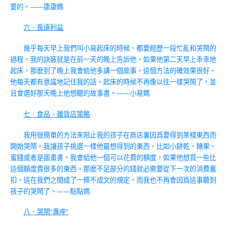
要的。——康康媽
六．長遠利益
幾乎每天早上我們叫小易起床的時候，都要經歷一段忙亂和哭鬧的
過程。我的訣竅就是在前一天的晚上告訴他，如果他第二天早上乖乖地
起床，那麽到了晚上我會給他多講一個故事，這個方法的確效果很好。
他每天都有意識地記住我的話，起床的時候不再像以往一樣哭鬧了，並
且會選好那天晚上他想聽的故事書。——小易媽
七．食品、雜貨店策略
我用很簡單的方法來阻止我的孩子在商店裏因爲要得到某樣東西而
開始哭鬧。我讓孩子挑選一樣他最想得到的東西，比如小餅乾、糖果、
蜜餞或者是圖畫書。我會給他一個可以花費的額度，如果他想買一些比
這個額度貴很多的東西，那麽不足部分的錢就必需要從下一次的消費裏
扣。這在我們之間成了一條不成文的規定，而我也不再會因爲這事聽到
孩子的哭鬧了。——點點媽
八．哭鬧“專座”