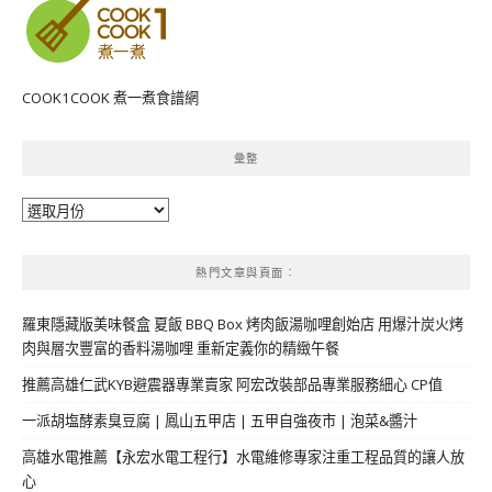
COOK1COOK 煮一煮食譜網
彙整
彙
整
熱門文章與頁面︰
羅東隱藏版美味餐盒 夏飯 BBQ Box 烤肉飯湯咖哩創始店 用爆汁炭火烤
肉與層次豐富的香料湯咖哩 重新定義你的精緻午餐
推薦高雄仁武KYB避震器專業賣家 阿宏改裝部品專業服務細心 CP值
一派胡塩酵素臭豆腐 | 鳳山五甲店 | 五甲自強夜市 | 泡菜&醬汁
高雄水電推薦【永宏水電工程行】水電維修專家注重工程品質的讓人放
心