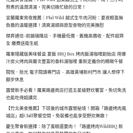
熬煮的溫潤清湯，完美切換忙碌的日常！
宜蘭羅東宵夜推薦｜Phở Wild 越式生牛肉河粉：夏夜輕盈無
負擔的溫暖選擇！清爽湯頭與原型食物的完美撫慰
傑昇通信-前鎮瑞隆店．手機最低價．舊機高價收．配件超齊
全 繳費送衛生紙
羅東隱藏版美味餐盒 夏飯 BBQ Box 烤肉飯湯咖哩創始店 用爆
汁炭火烤肉與層次豐富的香料湯咖哩 重新定義你的精緻午餐
閱悅．拾光 電子閱讀專門店 – 高雄黃埔新村門市 讓人想停下
腳步休息
露營新手必看！羅東路邊商店打造五星級野炊饗宴，免切免洗
也能吃得超講究
【竹北美食推薦】下班後的城市露營秘境！開箱「路邊烤肉風
城店」超Chill聚餐空間，免裝備也能享受野炊樂趣！
慶生聚會新選擇：除了蛋糕還要肉！「路邊烤肉WildBBQ 新