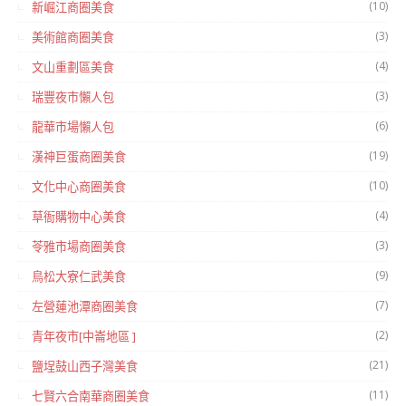
(10)
新崛江商圈美食
(3)
美術館商圈美食
(4)
文山重劃區美食
(3)
瑞豐夜市懶人包
(6)
龍華市場懶人包
(19)
漢神巨蛋商圈美食
(10)
文化中心商圈美食
(4)
草衙購物中心美食
(3)
苓雅市場商圈美食
(9)
鳥松大寮仁武美食
(7)
左營蓮池潭商圈美食
(2)
青年夜市[中崙地區 ]
(21)
鹽埕鼓山西子灣美食
(11)
七賢六合南華商圈美食