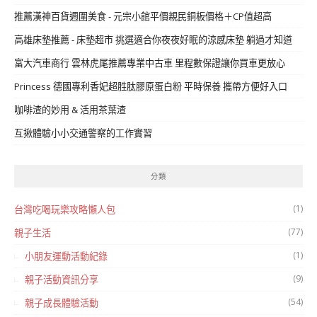
推薦漢神百貨週圍美食 - 元宗小館平價親民銅板價格＋CP值超高
高雄床墊推薦 - 床墊超市 挑選適合你夜夜好眠的涼感床墊 躺過才知道
富大汽車商行 雲林虎尾推薦專業中古車 里程數保證讓你買車更放心
Princess 德國專利香妃超胜肽膠原蛋白粉 平時保養 攜帶方便好入口
咖啡渣的妙用 & 活用茶葉渣
互揪體驗小小交通警察的工作實習
分類
(1)
台灣吃喝玩樂攻略懶人包
(77)
親子生活
(1)
小朋友運動活動紀錄
(9)
親子活動資訊分享
(54)
親子成長體驗活動