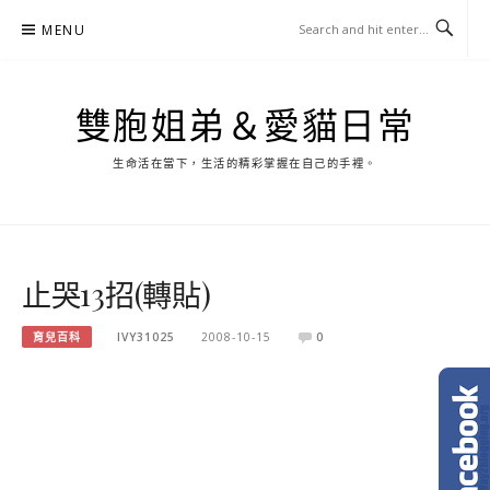
Skip
MENU
to
content
雙胞姐弟＆愛貓日常
生命活在當下，生活的精彩掌握在自己的手裡。
止哭13招(轉貼)
育兒百科
IVY31025
2008-10-15
0