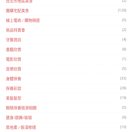
(2)
台北市地區美食
(126)
團購宅配美食
(5)
線上電商 / 購物頻道
(2)
商品特賣會
(4)
牙醫資訊
(8)
書籍欣賞
(1)
電影欣賞
(5)
音樂欣賞
(33)
身體保養
(28)
保養彩妝
(19)
美髮髮型
(5)
眼睛保養檢測相關
(6)
健身/跳舞/瑜珈
(10)
房地產 / 裝潢修繕