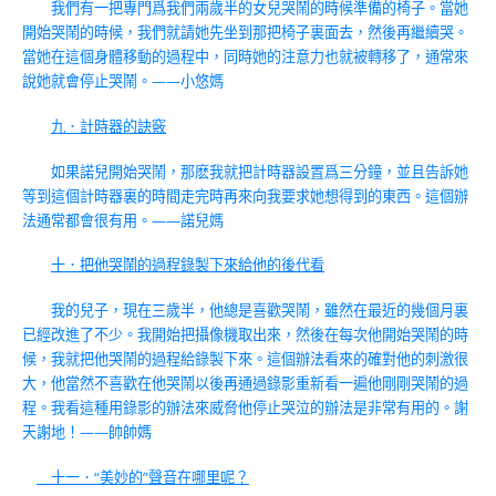
我們有一把專門爲我們兩歲半的女兒哭鬧的時候準備的椅子。當她
開始哭鬧的時候，我們就請她先坐到那把椅子裏面去，然後再繼續哭。
當她在這個身體移動的過程中，同時她的注意力也就被轉移了，通常來
說她就會停止哭鬧。——小悠媽
九．計時器的訣竅
如果諾兒開始哭鬧，那麽我就把計時器設置爲三分鐘，並且告訴她
等到這個計時器裏的時間走完時再來向我要求她想得到的東西。這個辦
法通常都會很有用。——諾兒媽
十．把他哭鬧的過程錄製下來給他的後代看
我的兒子，現在三歲半，他總是喜歡哭鬧，雖然在最近的幾個月裏
已經改進了不少。我開始把攝像機取出來，然後在每次他開始哭鬧的時
候，我就把他哭鬧的過程給錄製下來。這個辦法看來的確對他的刺激很
大，他當然不喜歡在他哭鬧以後再通過錄影重新看一遍他剛剛哭鬧的過
程。我看這種用錄影的辦法來威脅他停止哭泣的辦法是非常有用的。謝
天謝地！——帥帥媽
十一．“美妙的”聲音在哪里呢？