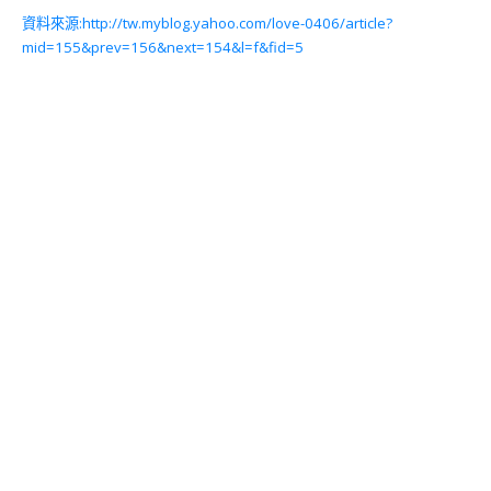
資料來源:http://tw.myblog.yahoo.com/love-0406/article?
mid=155&prev=156&next=154&l=f&fid=5