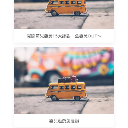
揭開育兒觀念15大謬誤 舊觀念OUT～
嬰兒溢奶怎麼辦