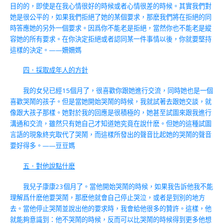
目的的，即使是在我心情很好的時候或者心情很差的時候。其實我們對
她是很公平的，如果我們拒絕了她的某個要求，那麽我們將在拒絕的同
時答應她的另外一個要求。因爲你不能老是拒絕，當然你也不能老是縱
容她的所有要求。在你決定拒絕或者認同某一件事情以後，你就要堅持
這樣的決定。——姍姍媽
四．採取成年人的方針
我的女兒已經15個月了，很喜歡你跟她進行交流，同時她也是一個
喜歡哭鬧的孩子。但是當她開始哭鬧的時候，我就試著去跟她交談，就
像跟大孩子那樣。她對於我的回應是很積極的，她甚至試圖來跟我進行
溝通和交流，雖然只有她自己才知道她究竟在說什麽。但她的這種試圖
言語的現象終究取代了哭鬧，而這樣所發出的聲音比起她的哭鬧的聲音
要好得多。——豆豆媽
五．對他說點什麽
我兒子康康23個月了。當他開始哭鬧的時候，如果我告訴他我不能
理解爲什麽他要哭鬧，那麽他就會自己停止哭泣，或者是到別的地方
去。當他停止哭鬧並說出他的要求時，我會給他很多的贊許。這樣，他
就能夠意識到：他不哭鬧的時候，反而可以比哭鬧的時候得到更多他想