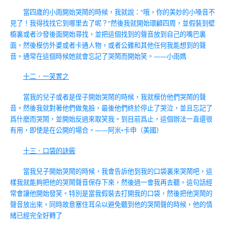
當四歲的小雨開始哭鬧的時候，我就說：“哦，你的美妙的小嗓音不
見了！我得找找它到哪里去了呢？”然後我就開始環顧四周，並假裝到壁
櫥裏或者沙發後面開始尋找，並把這個找到的聲音放到自己的嘴巴裏
面，然後模仿外婆或者卡通人物，或者公雞和其他任何我能想到的聲
音。通常在這個時候她就會忘記了哭鬧而開始笑。——小雨媽
十二．一笑置之
當我的兒子或者是侄子開始哭鬧的時候，我就模仿他們哭鬧的聲
音。然後我就對著他們做鬼臉，最後他們終於停止了哭泣，並且忘記了
爲什麽而哭鬧，並開始反過來取笑我。到目前爲止，這個辦法一直還很
有用，即使是在公開的場合。——阿米•卡申（美國）
十三．口袋的訣竅
當我兒子開始哭鬧的時候，我會告訴他到我的口袋裏來哭鬧吧，這
樣我就能夠把他的哭鬧聲音保存下來，然後過一會我再去聽。這句話經
常會讓他開始發笑。特別是當我假裝去打開我的口袋，然後把他哭鬧的
聲音放出來，同時故意塞住耳朵以避免聽到他的哭鬧聲的時候，他的情
緒已經完全好轉了