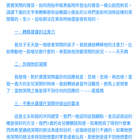
寶寶哭鬧的聲音，如同用指甲摳黑板時所發出的聲音一樣尖銳而刺耳。
請讀下面的文字來瞭解那些幼稚園小朋友的父母們是如何消除這樣的哭
鬧聲的。至少，這些辦法在某些時候還是很有效的。
一．轉移寶寶的注意力
我兒子天天是一個很會哭鬧的孩子。我就通過轉移他的注意力，比
如帶動他一起唱兒歌什麽的，來幫助他改變哭鬧的狀況。——天天媽
二．忽視他的哭鬧
我發現，對於寶寶哭鬧最好的回應就是：忽視，忽視，再忽視！當
我一歲大的女兒哭鬧的時候，我就轉過身當作沒聽見。她馬上就領會
了：當她哭鬧之後是得不到任何的回應的。——遙遙媽
三．不應允寶寶在哭鬧中提出的要求
這是丈夫和我的共同感受，我們一致認同這個觀點，並且認爲這的
確是很好的方法。我們3歲的女兒姍姍就知道，如果她爲了得到什麽東
西而希望通過哭鬧的辦法來達到目的，這個途徑是行不通的。如果她想
用哭鬧的辦法來得到她想要的零食或者玩具，那麽她是達不到她想要的