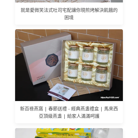
就是愛微笑法式吐司宅配讓你現煎烤解決飢餓的
困境
新百祿燕窩 | 春節送禮 - 經典燕盞禮盒 | 馬來西
亞頂級燕盞 | 給家人滿滿呵護