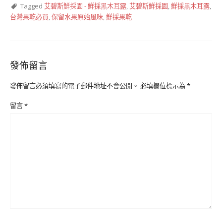
Tagged
艾碧斯鮮採園 - 鮮採黑木耳露
,
艾碧斯鮮採園
,
鮮採黑木耳露
,
台灣果乾必買
,
保留水果原始風味
,
鮮採果乾
發佈留言
發佈留言必須填寫的電子郵件地址不會公開。
必填欄位標示為
*
留言
*