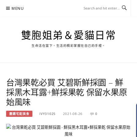
Skip
MENU
to
content
雙胞姐弟＆愛貓日常
生命活在當下，生活的精彩掌握在自己的手裡。
台灣果乾必買 艾碧斯鮮採園 – 鮮
採黑木耳露+鮮採果乾 保留水果原
始風味
團購宅配美食
IVY31025
2021-08-26
0