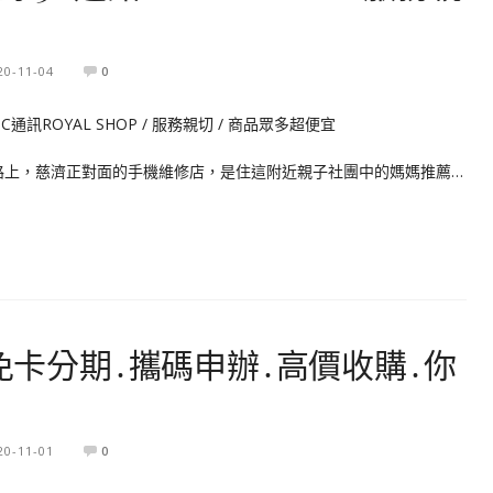
20-11-04
0
自由路上，慈濟正對面的手機維修店，是住這附近親子社團中的媽媽推薦…
機免卡分期․攜碼申辦․高價收購․你
20-11-01
0