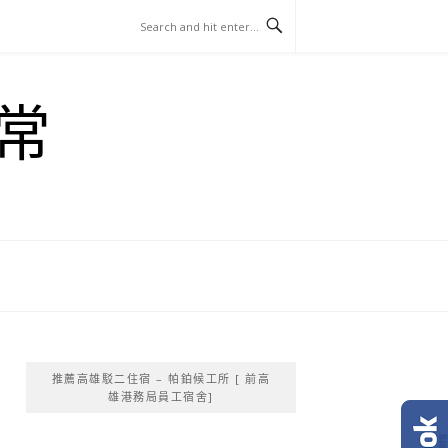
常
推薦高雄駁二住宿 – 帕鉑候工所 [ 前高
雄港務局員工宿舍]