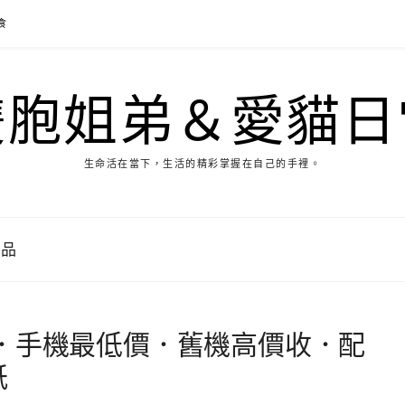
食
雙胞姐弟＆愛貓日
生命活在當下，生活的精彩掌握在自己的手裡。
用品
．手機最低價．舊機高價收．配
紙