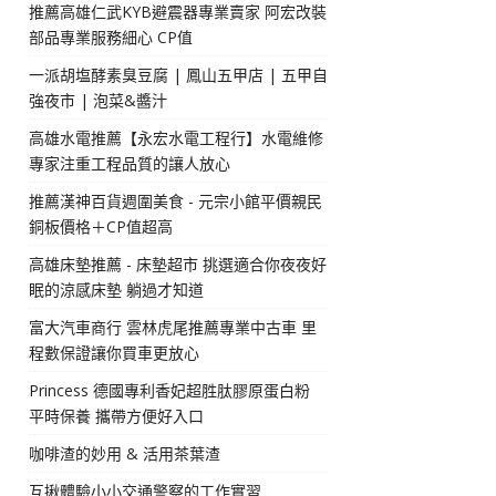
推薦高雄仁武KYB避震器專業賣家 阿宏改裝
部品專業服務細心 CP值
一派胡塩酵素臭豆腐 | 鳳山五甲店 | 五甲自
強夜市 | 泡菜&醬汁
高雄水電推薦【永宏水電工程行】水電維修
專家注重工程品質的讓人放心
推薦漢神百貨週圍美食 - 元宗小館平價親民
銅板價格＋CP值超高
高雄床墊推薦 - 床墊超市 挑選適合你夜夜好
眠的涼感床墊 躺過才知道
富大汽車商行 雲林虎尾推薦專業中古車 里
程數保證讓你買車更放心
Princess 德國專利香妃超胜肽膠原蛋白粉
平時保養 攜帶方便好入口
咖啡渣的妙用 & 活用茶葉渣
互揪體驗小小交通警察的工作實習