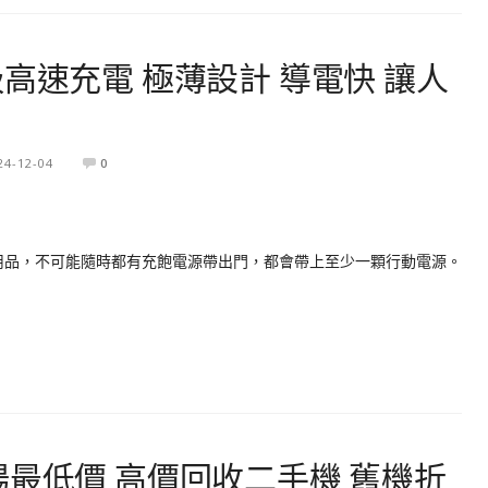
I磁吸高速充電 極薄設計 導電快 讓人
24-12-04
0
C用品，不可能隨時都有充飽電源帶出門，都會帶上至少一顆行動電源。
場最低價 高價回收二手機 舊機折