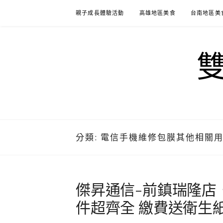
Skip
親子成長體驗活動
高雄地區美食
台南地區美
to
content
分類:
電信手機維修包膜其他相關
傑昇通信-前鎮瑞隆店
件超齊全 繳費送衛生