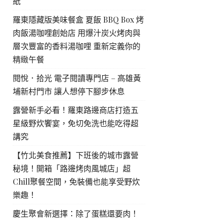
紙
羅東隱藏版美味餐盒 夏飯 BBQ Box 烤
肉飯湯咖哩創始店 用爆汁炭火烤肉與
層次豐富的香料湯咖哩 重新定義你的
精緻午餐
閱悅．拾光 電子閱讀專門店 – 高雄黃
埔新村門市 讓人想停下腳步休息
露營新手必看！羅東路邊商店打造五
星級野炊饗宴，免切免洗也能吃得超
講究
【竹北美食推薦】下班後的城市露營
秘境！開箱「路邊烤肉風城店」超
Chill聚餐空間，免裝備也能享受野炊
樂趣！
慶生聚會新選擇：除了蛋糕還要肉！