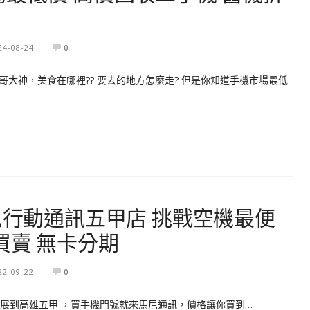
24-08-24
0
大神，美食在哪裡?? 要去的地方怎麼走? 但是你知道手機市場最低
尼行動通訊五甲店 挑戰空機最便
買賣 無卡分期
22-09-22
0
擴展到高雄五甲 ，買手機門號就來馬尼通訊，價格讓你買到…