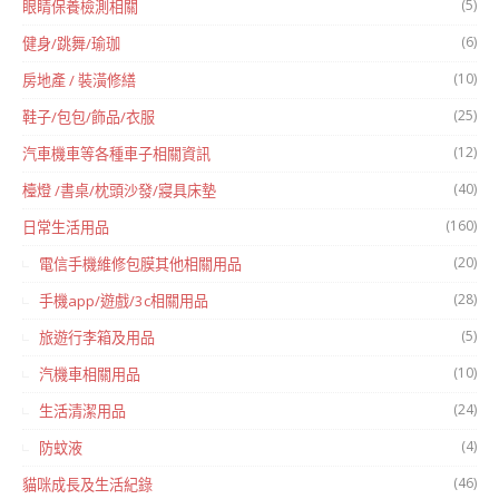
(5)
眼睛保養檢測相關
(6)
健身/跳舞/瑜珈
(10)
房地產 / 裝潢修繕
(25)
鞋子/包包/飾品/衣服
(12)
汽車機車等各種車子相關資訊
(40)
檯燈 /書桌/枕頭沙發/寢具床墊
(160)
日常生活用品
(20)
電信手機維修包膜其他相關用品
(28)
手機app/遊戲/3c相關用品
(5)
旅遊行李箱及用品
(10)
汽機車相關用品
(24)
生活清潔用品
(4)
防蚊液
(46)
貓咪成長及生活紀錄