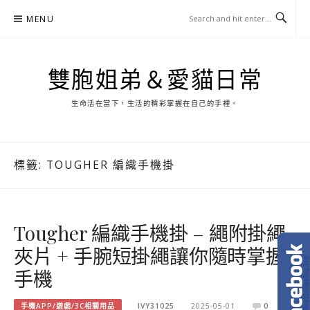
Skip
MENU
to
content
雙胞姐弟＆愛貓日常
生命活在當下，生活的精彩掌握在自己的手裡。
標籤:
TOUGHER 編織手機掛
Tougher 編織手機掛 – 繩附掛繩
夾片 + 手腕短掛繩讓你隨時掌握
手機
手機APP/遊戲/3C相關用品
IVY31025
2025-05-01
0