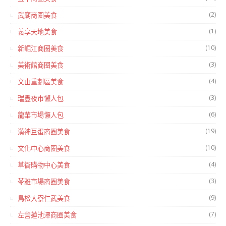
(2)
武廟商圈美食
(1)
義享天地美食
(10)
新崛江商圈美食
(3)
美術館商圈美食
(4)
文山重劃區美食
(3)
瑞豐夜市懶人包
(6)
龍華市場懶人包
(19)
漢神巨蛋商圈美食
(10)
文化中心商圈美食
(4)
草衙購物中心美食
(3)
苓雅市場商圈美食
(9)
鳥松大寮仁武美食
(7)
左營蓮池潭商圈美食