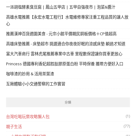
一派胡塩酵素臭豆腐 | 鳳山五甲店 | 五甲自強夜市 | 泡菜&醬汁
高雄水電推薦【永宏水電工程行】水電維修專家注重工程品質的讓人放
心
推薦漢神百貨週圍美食 - 元宗小館平價親民銅板價格＋CP值超高
高雄床墊推薦 - 床墊超市 挑選適合你夜夜好眠的涼感床墊 躺過才知道
富大汽車商行 雲林虎尾推薦專業中古車 里程數保證讓你買車更放心
Princess 德國專利香妃超胜肽膠原蛋白粉 平時保養 攜帶方便好入口
咖啡渣的妙用 & 活用茶葉渣
互揪體驗小小交通警察的工作實習
分類
(1)
台灣吃喝玩樂攻略懶人包
(77)
親子生活