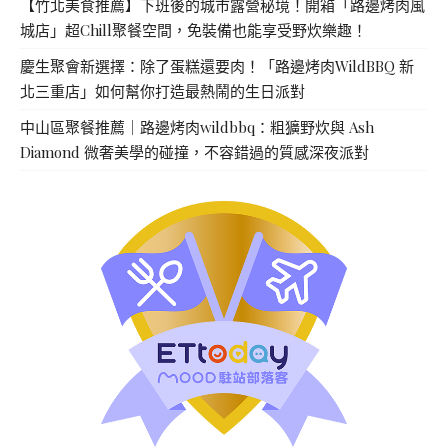
【竹北美食推薦】下班後的城市露營秘境！開箱「路邊烤肉風
城店」超Chill聚餐空間，免裝備也能享受野炊樂趣！
慶生聚會新選擇：除了蛋糕還要肉！「路邊烤肉WildBBQ 新
北三重店」如何幫你打造最熱鬧的生日派對
中山區聚餐推薦｜路邊烤肉wildbbq：粗獷野炊與 Ash
Diamond 微奢美學的碰撞，不容錯過的質感深夜派對