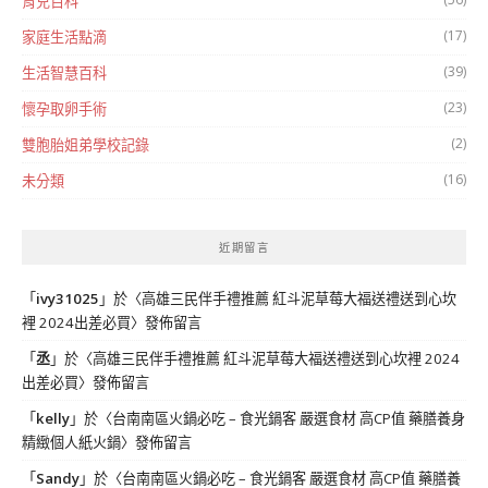
育兒百科
(17)
家庭生活點滴
(39)
生活智慧百科
(23)
懷孕取卵手術
(2)
雙胞胎姐弟學校記錄
(16)
未分類
近期留言
「
ivy31025
」於〈
高雄三民伴手禮推薦 紅斗泥草莓大福送禮送到心坎
裡 2024出差必買
〉發佈留言
「
丞
」於〈
高雄三民伴手禮推薦 紅斗泥草莓大福送禮送到心坎裡 2024
出差必買
〉發佈留言
「
kelly
」於〈
台南南區火鍋必吃 – 食光鍋客 嚴選食材 高CP值 藥膳養身
精緻個人紙火鍋
〉發佈留言
「
Sandy
」於〈
台南南區火鍋必吃 – 食光鍋客 嚴選食材 高CP值 藥膳養