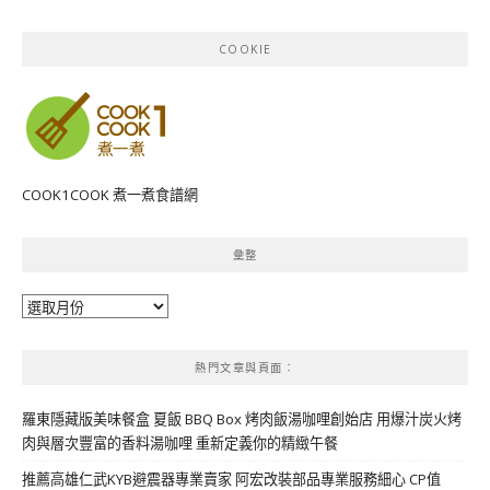
COOKIE
COOK1COOK 煮一煮食譜網
彙整
彙
整
熱門文章與頁面︰
羅東隱藏版美味餐盒 夏飯 BBQ Box 烤肉飯湯咖哩創始店 用爆汁炭火烤
肉與層次豐富的香料湯咖哩 重新定義你的精緻午餐
推薦高雄仁武KYB避震器專業賣家 阿宏改裝部品專業服務細心 CP值