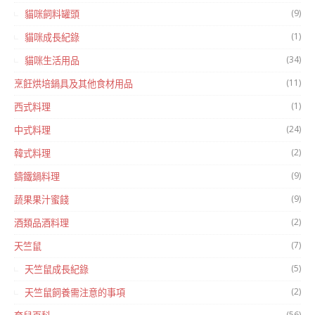
(9)
貓咪飼料罐頭
(1)
貓咪成長紀錄
(34)
貓咪生活用品
(11)
烹飪烘培鍋具及其他食材用品
(1)
西式料理
(24)
中式料理
(2)
韓式料理
(9)
鑄鐵鍋料理
(9)
蔬果果汁蜜餞
(2)
酒類品酒料理
(7)
天竺鼠
(5)
天竺鼠成長紀錄
(2)
天竺鼠飼養需注意的事項
(56)