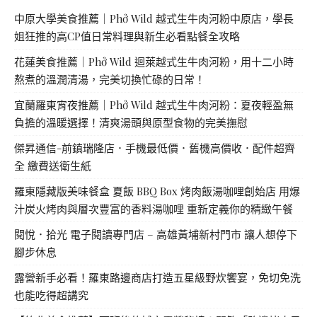
中原大學美食推薦｜Phở Wild 越式生牛肉河粉中原店，學長
姐狂推的高CP值日常料理與新生必看點餐全攻略
花蓮美食推薦｜Phở Wild 迴萊越式生牛肉河粉，用十二小時
熬煮的溫潤清湯，完美切換忙碌的日常！
宜蘭羅東宵夜推薦｜Phở Wild 越式生牛肉河粉：夏夜輕盈無
負擔的溫暖選擇！清爽湯頭與原型食物的完美撫慰
傑昇通信-前鎮瑞隆店．手機最低價．舊機高價收．配件超齊
全 繳費送衛生紙
羅東隱藏版美味餐盒 夏飯 BBQ Box 烤肉飯湯咖哩創始店 用爆
汁炭火烤肉與層次豐富的香料湯咖哩 重新定義你的精緻午餐
閱悅．拾光 電子閱讀專門店 – 高雄黃埔新村門市 讓人想停下
腳步休息
露營新手必看！羅東路邊商店打造五星級野炊饗宴，免切免洗
也能吃得超講究