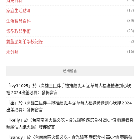
育兒百科
(17)
家庭生活點滴
(39)
生活智慧百科
(23)
懷孕取卵手術
(2)
雙胞胎姐弟學校記錄
(16)
未分類
近期留言
「
ivy31025
」於〈
高雄三民伴手禮推薦 紅斗泥草莓大福送禮送到心坎
裡 2024出差必買
〉發佈留言
「
丞
」於〈
高雄三民伴手禮推薦 紅斗泥草莓大福送禮送到心坎裡 2024
出差必買
〉發佈留言
「
kelly
」於〈
台南南區火鍋必吃 – 食光鍋客 嚴選食材 高CP值 藥膳養身
精緻個人紙火鍋
〉發佈留言
「
Sandy
」於〈
台南南區火鍋必吃 – 食光鍋客 嚴選食材 高CP值 藥膳養