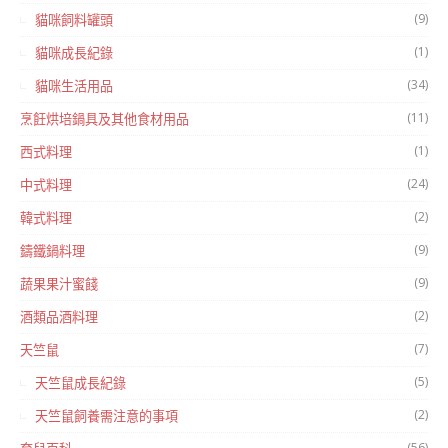
(9)
貓咪飼料罐頭
(1)
貓咪成長紀錄
(34)
貓咪生活用品
(11)
烹飪烘培鍋具及其他食材用品
(1)
西式料理
(24)
中式料理
(2)
韓式料理
(9)
鑄鐵鍋料理
(9)
蔬果果汁蜜餞
(2)
酒類品酒料理
(7)
天竺鼠
(5)
天竺鼠成長紀錄
(2)
天竺鼠飼養需注意的事項
(56)