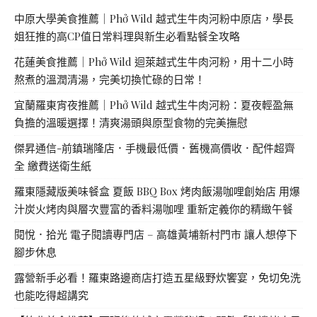
中原大學美食推薦｜Phở Wild 越式生牛肉河粉中原店，學長
姐狂推的高CP值日常料理與新生必看點餐全攻略
花蓮美食推薦｜Phở Wild 迴萊越式生牛肉河粉，用十二小時
熬煮的溫潤清湯，完美切換忙碌的日常！
宜蘭羅東宵夜推薦｜Phở Wild 越式生牛肉河粉：夏夜輕盈無
負擔的溫暖選擇！清爽湯頭與原型食物的完美撫慰
傑昇通信-前鎮瑞隆店．手機最低價．舊機高價收．配件超齊
全 繳費送衛生紙
羅東隱藏版美味餐盒 夏飯 BBQ Box 烤肉飯湯咖哩創始店 用爆
汁炭火烤肉與層次豐富的香料湯咖哩 重新定義你的精緻午餐
閱悅．拾光 電子閱讀專門店 – 高雄黃埔新村門市 讓人想停下
腳步休息
露營新手必看！羅東路邊商店打造五星級野炊饗宴，免切免洗
也能吃得超講究