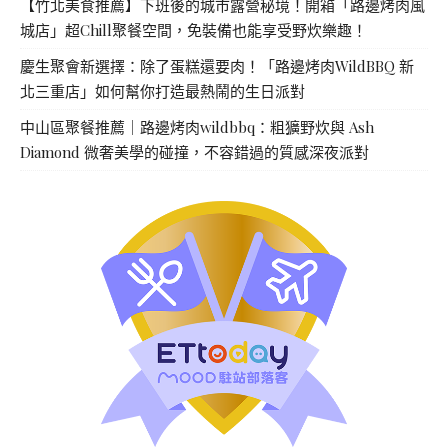
【竹北美食推薦】下班後的城市露營秘境！開箱「路邊烤肉風
城店」超Chill聚餐空間，免裝備也能享受野炊樂趣！
慶生聚會新選擇：除了蛋糕還要肉！「路邊烤肉WildBBQ 新
北三重店」如何幫你打造最熱鬧的生日派對
中山區聚餐推薦｜路邊烤肉wildbbq：粗獷野炊與 Ash
Diamond 微奢美學的碰撞，不容錯過的質感深夜派對