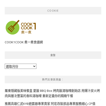
COOKIE
COOK1COOK 煮一煮食譜網
彙整
彙
整
熱門文章與頁面︰
羅東隱藏版美味餐盒 夏飯 BBQ Box 烤肉飯湯咖哩創始店 用爆汁炭火烤
肉與層次豐富的香料湯咖哩 重新定義你的精緻午餐
推薦高雄仁武KYB避震器專業賣家 阿宏改裝部品專業服務細心 CP值