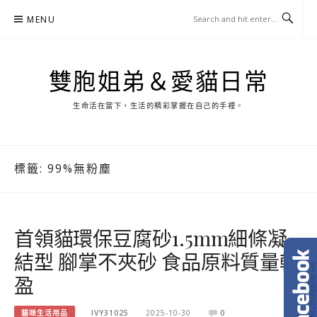
Skip
MENU
to
content
雙胞姐弟＆愛貓日常
生命活在當下，生活的精彩掌握在自己的手裡。
標籤:
99%無粉塵
首領貓環保豆腐砂1.5mm細條凝
結型 腳掌不夾砂 食品原料質量輕
盈
貓咪生活用品
IVY31025
2025-10-30
0