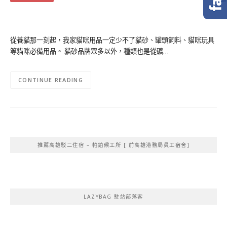
從養貓那一刻起，我家貓咪用品一定少不了貓砂、罐頭飼料、貓咪玩具
等貓咪必備用品。 貓砂品牌眾多以外，種類也是從礦…
CONTINUE READING
推薦高雄駁二住宿 – 帕鉑候工所 [ 前高雄港務局員工宿舍]
LAZYBAG 駐站部落客