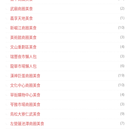
(2)
武廟商圈美食
(1)
義享天地美食
(10)
新崛江商圈美食
(3)
美術館商圈美食
(4)
文山重劃區美食
(3)
瑞豐夜市懶人包
(6)
龍華市場懶人包
(19)
漢神巨蛋商圈美食
(10)
文化中心商圈美食
(4)
草衙購物中心美食
(3)
苓雅市場商圈美食
(9)
鳥松大寮仁武美食
(7)
左營蓮池潭商圈美食