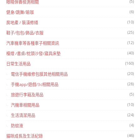
(5)
眼睛保養檢測相關
(6)
健身/跳舞/瑜珈
(10)
房地產 / 裝潢修繕
(25)
鞋子/包包/飾品/衣服
(12)
汽車機車等各種車子相關資訊
(40)
檯燈 /書桌/枕頭沙發/寢具床墊
(160)
日常生活用品
(20)
電信手機維修包膜其他相關用品
(28)
手機app/遊戲/3c相關用品
(5)
旅遊行李箱及用品
(10)
汽機車相關用品
(24)
生活清潔用品
(4)
防蚊液
(46)
貓咪成長及生活紀錄