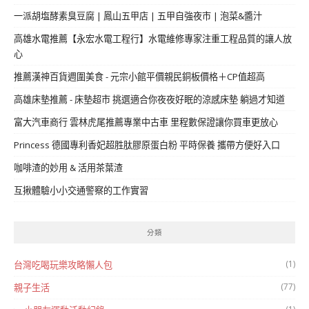
一派胡塩酵素臭豆腐 | 鳳山五甲店 | 五甲自強夜市 | 泡菜&醬汁
高雄水電推薦【永宏水電工程行】水電維修專家注重工程品質的讓人放
心
推薦漢神百貨週圍美食 - 元宗小館平價親民銅板價格＋CP值超高
高雄床墊推薦 - 床墊超市 挑選適合你夜夜好眠的涼感床墊 躺過才知道
富大汽車商行 雲林虎尾推薦專業中古車 里程數保證讓你買車更放心
Princess 德國專利香妃超胜肽膠原蛋白粉 平時保養 攜帶方便好入口
咖啡渣的妙用 & 活用茶葉渣
互揪體驗小小交通警察的工作實習
分類
(1)
台灣吃喝玩樂攻略懶人包
(77)
親子生活