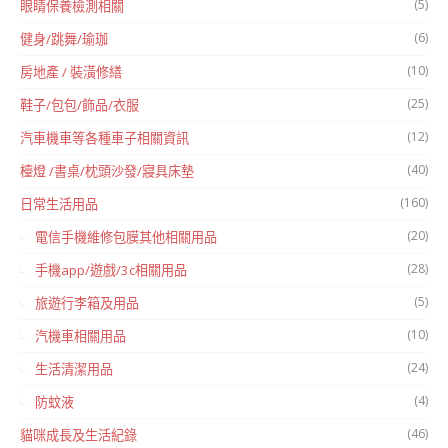
(5)
眼睛保養檢測相關
(6)
健身/跳舞/瑜珈
(10)
房地產 / 裝潢修繕
(25)
鞋子/包包/飾品/衣服
(12)
汽車機車等各種車子相關資訊
(40)
檯燈 /書桌/枕頭沙發/寢具床墊
(160)
日常生活用品
(20)
電信手機維修包膜其他相關用品
(28)
手機app/遊戲/3c相關用品
(5)
旅遊行李箱及用品
(10)
汽機車相關用品
(24)
生活清潔用品
(4)
防蚊液
(46)
貓咪成長及生活紀錄