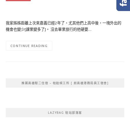
我家姊姊距離上次來嘉義已經2年了，尤其他們上高中後，一塊外出的
機會也變少[課業變多了]。 沒去畢業旅行的他硬要…
CONTINUE READING
推薦高雄駁二住宿 – 帕鉑候工所 [ 前高雄港務局員工宿舍]
LAZYBAG 駐站部落客