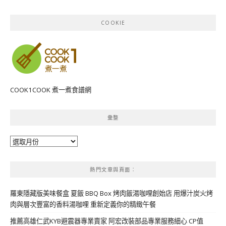
COOKIE
COOK1COOK 煮一煮食譜網
彙整
彙
整
熱門文章與頁面︰
羅東隱藏版美味餐盒 夏飯 BBQ Box 烤肉飯湯咖哩創始店 用爆汁炭火烤
肉與層次豐富的香料湯咖哩 重新定義你的精緻午餐
推薦高雄仁武KYB避震器專業賣家 阿宏改裝部品專業服務細心 CP值