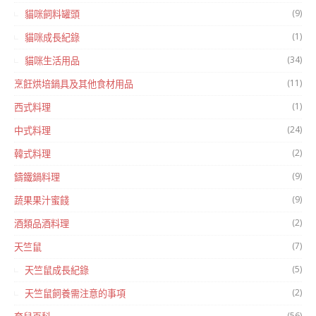
(9)
貓咪飼料罐頭
(1)
貓咪成長紀錄
(34)
貓咪生活用品
(11)
烹飪烘培鍋具及其他食材用品
(1)
西式料理
(24)
中式料理
(2)
韓式料理
(9)
鑄鐵鍋料理
(9)
蔬果果汁蜜餞
(2)
酒類品酒料理
(7)
天竺鼠
(5)
天竺鼠成長紀錄
(2)
天竺鼠飼養需注意的事項
(56)