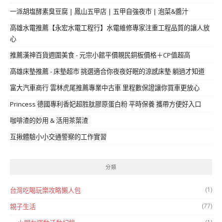
一派胡塩酵素臭豆腐 | 鳳山五甲店 | 五甲自強夜市 | 泡菜&醬汁
高雄水電推薦【永宏水電工程行】水電維修專家注重工程品質的讓人放
心
推薦漢神百貨週圍美食 - 元宗小館平價親民銅板價格＋CP值超高
高雄床墊推薦 - 床墊超市 挑選適合你夜夜好眠的涼感床墊 躺過才知道
富大汽車商行 雲林虎尾推薦專業中古車 里程數保證讓你買車更放心
Princess 德國專利香妃超胜肽膠原蛋白粉 平時保養 攜帶方便好入口
咖啡渣的妙用 & 活用茶葉渣
互揪體驗小小交通警察的工作實習
分類
(1)
台灣吃喝玩樂攻略懶人包
(77)
親子生活