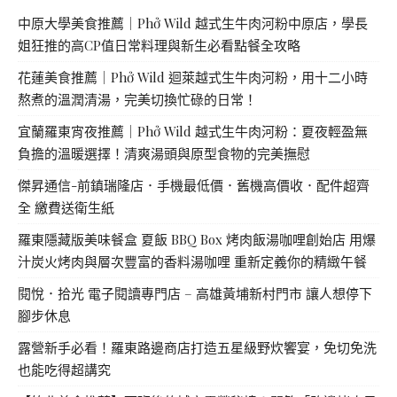
中原大學美食推薦｜Phở Wild 越式生牛肉河粉中原店，學長
姐狂推的高CP值日常料理與新生必看點餐全攻略
花蓮美食推薦｜Phở Wild 迴萊越式生牛肉河粉，用十二小時
熬煮的溫潤清湯，完美切換忙碌的日常！
宜蘭羅東宵夜推薦｜Phở Wild 越式生牛肉河粉：夏夜輕盈無
負擔的溫暖選擇！清爽湯頭與原型食物的完美撫慰
傑昇通信-前鎮瑞隆店．手機最低價．舊機高價收．配件超齊
全 繳費送衛生紙
羅東隱藏版美味餐盒 夏飯 BBQ Box 烤肉飯湯咖哩創始店 用爆
汁炭火烤肉與層次豐富的香料湯咖哩 重新定義你的精緻午餐
閱悅．拾光 電子閱讀專門店 – 高雄黃埔新村門市 讓人想停下
腳步休息
露營新手必看！羅東路邊商店打造五星級野炊饗宴，免切免洗
也能吃得超講究