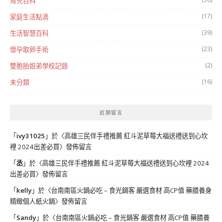
育兒百科
(17)
家庭生活點滴
(39)
生活智慧百科
(23)
懷孕取卵手術
(2)
雙胞胎姐弟學校記錄
(16)
未分類
近期留言
「
ivy31025
」於〈
高雄三民伴手禮推薦 紅斗泥草莓大福送禮送到心坎
裡 2024出差必買
〉發佈留言
「
丞
」於〈
高雄三民伴手禮推薦 紅斗泥草莓大福送禮送到心坎裡 2024
出差必買
〉發佈留言
「
kelly
」於〈
台南南區火鍋必吃 – 食光鍋客 嚴選食材 高CP值 藥膳養身
精緻個人紙火鍋
〉發佈留言
「
Sandy
」於〈
台南南區火鍋必吃 – 食光鍋客 嚴選食材 高CP值 藥膳養