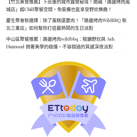
【竹北美食推薦】下班後的城市露營秘境！開箱「路邊烤肉風
城店」超Chill聚餐空間，免裝備也能享受野炊樂趣！
慶生聚會新選擇：除了蛋糕還要肉！「路邊烤肉WildBBQ 新
北三重店」如何幫你打造最熱鬧的生日派對
中山區聚餐推薦｜路邊烤肉wildbbq：粗獷野炊與 Ash
Diamond 微奢美學的碰撞，不容錯過的質感深夜派對