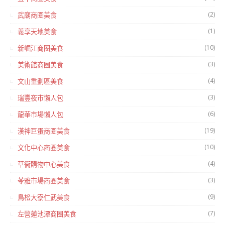
(2)
武廟商圈美食
(1)
義享天地美食
(10)
新崛江商圈美食
(3)
美術館商圈美食
(4)
文山重劃區美食
(3)
瑞豐夜市懶人包
(6)
龍華市場懶人包
(19)
漢神巨蛋商圈美食
(10)
文化中心商圈美食
(4)
草衙購物中心美食
(3)
苓雅市場商圈美食
(9)
鳥松大寮仁武美食
(7)
左營蓮池潭商圈美食