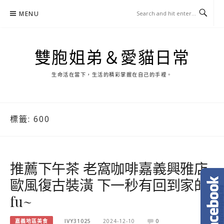
Skip
MENU
to
content
雙胞姐弟＆愛貓日常
生命活在當下，生活的精彩掌握在自己的手裡。
標籤:
600
推薦下午茶 老窩咖啡嘉義興雅店
歐風復古裝潢 下一秒有回到家的
fu~
嘉義地區美食
IVY31025
2024-12-10
0