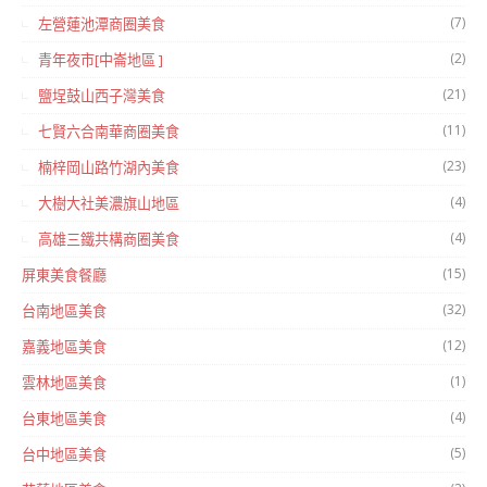
(7)
左營蓮池潭商圈美食
(2)
青年夜市[中崙地區 ]
(21)
鹽埕鼓山西子灣美食
(11)
七賢六合南華商圈美食
(23)
楠梓岡山路竹湖內美食
(4)
大樹大社美濃旗山地區
(4)
高雄三鐵共構商圈美食
(15)
屏東美食餐廳
(32)
台南地區美食
(12)
嘉義地區美食
(1)
雲林地區美食
(4)
台東地區美食
(5)
台中地區美食