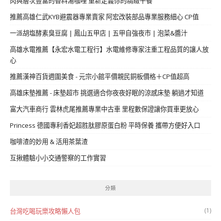
肉與層次豐富的香料湯咖哩 重新定義你的精緻午餐
推薦高雄仁武KYB避震器專業賣家 阿宏改裝部品專業服務細心 CP值
一派胡塩酵素臭豆腐 | 鳳山五甲店 | 五甲自強夜市 | 泡菜&醬汁
高雄水電推薦【永宏水電工程行】水電維修專家注重工程品質的讓人放
心
推薦漢神百貨週圍美食 - 元宗小館平價親民銅板價格＋CP值超高
高雄床墊推薦 - 床墊超市 挑選適合你夜夜好眠的涼感床墊 躺過才知道
富大汽車商行 雲林虎尾推薦專業中古車 里程數保證讓你買車更放心
Princess 德國專利香妃超胜肽膠原蛋白粉 平時保養 攜帶方便好入口
咖啡渣的妙用 & 活用茶葉渣
互揪體驗小小交通警察的工作實習
分類
(1)
台灣吃喝玩樂攻略懶人包