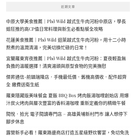
近期文章
中原大學美食推薦｜Phở Wild 越式生牛肉河粉中原店，學長
姐狂推的高CP值日常料理與新生必看點餐全攻略
花蓮美食推薦｜Phở Wild 迴萊越式生牛肉河粉，用十二小時
熬煮的溫潤清湯，完美切換忙碌的日常！
宜蘭羅東宵夜推薦｜Phở Wild 越式生牛肉河粉：夏夜輕盈無
負擔的溫暖選擇！清爽湯頭與原型食物的完美撫慰
傑昇通信-前鎮瑞隆店．手機最低價．舊機高價收．配件超齊
全 繳費送衛生紙
羅東隱藏版美味餐盒 夏飯 BBQ Box 烤肉飯湯咖哩創始店 用爆
汁炭火烤肉與層次豐富的香料湯咖哩 重新定義你的精緻午餐
閱悅．拾光 電子閱讀專門店 – 高雄黃埔新村門市 讓人想停下
腳步休息
露營新手必看！羅東路邊商店打造五星級野炊饗宴，免切免洗