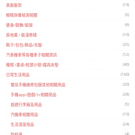
(19)
美髮髮型
(5)
眼睛保養檢測相關
(6)
健身/跳舞/瑜珈
(10)
房地產 / 裝潢修繕
(25)
鞋子/包包/飾品/衣服
(12)
汽車機車等各種車子相關資訊
(40)
檯燈 /書桌/枕頭沙發/寢具床墊
(160)
日常生活用品
(20)
電信手機維修包膜其他相關用品
(28)
手機app/遊戲/3c相關用品
(5)
旅遊行李箱及用品
(10)
汽機車相關用品
(24)
生活清潔用品
(4)
防蚊液