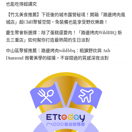
也能吃得超講究
【竹北美食推薦】下班後的城市露營秘境！開箱「路邊烤肉風
城店」超Chill聚餐空間，免裝備也能享受野炊樂趣！
慶生聚會新選擇：除了蛋糕還要肉！「路邊烤肉WildBBQ 新
北三重店」如何幫你打造最熱鬧的生日派對
中山區聚餐推薦｜路邊烤肉wildbbq：粗獷野炊與 Ash
Diamond 微奢美學的碰撞，不容錯過的質感深夜派對