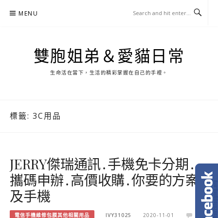
Skip
MENU
to
content
雙胞姐弟＆愛貓日常
生命活在當下，生活的精彩掌握在自己的手裡。
標籤:
3C用品
JERRY傑瑞通訊․手機免卡分期․
攜碼申辦․高價收購․你要的方案
及手機
電信手機維修包膜其他相關用品
IVY31025
2020-11-01