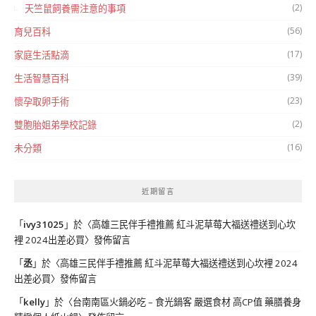
(2)
天竺鼠飼養需注意的事項
(56)
育兒百科
(17)
家庭生活點滴
(39)
生活智慧百科
(23)
懷孕取卵手術
(2)
雙胞胎姐弟學校記錄
(16)
未分類
近期留言
「
ivy31025
」於〈
高雄三民伴手禮推薦 紅斗泥草莓大福送禮送到心坎
裡 2024出差必買
〉發佈留言
「
丞
」於〈
高雄三民伴手禮推薦 紅斗泥草莓大福送禮送到心坎裡 2024
出差必買
〉發佈留言
「
kelly
」於〈
台南南區火鍋必吃 – 食光鍋客 嚴選食材 高CP值 藥膳養身