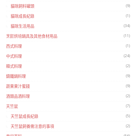
(9)
貓咪飼料罐頭
(1)
貓咪成長紀錄
(34)
貓咪生活用品
(11)
烹飪烘培鍋具及其他食材用品
(1)
西式料理
(24)
中式料理
(2)
韓式料理
(9)
鑄鐵鍋料理
(9)
蔬果果汁蜜餞
(2)
酒類品酒料理
(7)
天竺鼠
(5)
天竺鼠成長紀錄
(2)
天竺鼠飼養需注意的事項
(56)