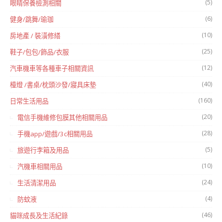
(5)
眼睛保養檢測相關
(6)
健身/跳舞/瑜珈
(10)
房地產 / 裝潢修繕
(25)
鞋子/包包/飾品/衣服
(12)
汽車機車等各種車子相關資訊
(40)
檯燈 /書桌/枕頭沙發/寢具床墊
(160)
日常生活用品
(20)
電信手機維修包膜其他相關用品
(28)
手機app/遊戲/3c相關用品
(5)
旅遊行李箱及用品
(10)
汽機車相關用品
(24)
生活清潔用品
(4)
防蚊液
(46)
貓咪成長及生活紀錄