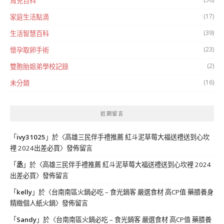
育兒百科
(17)
家庭生活點滴
(39)
生活智慧百科
(23)
懷孕取卵手術
(2)
雙胞胎姐弟學校記錄
(16)
未分類
近期留言
「
ivy31025
」於〈
高雄三民伴手禮推薦 紅斗泥草莓大福送禮送到心坎
裡 2024出差必買
〉發佈留言
「
丞
」於〈
高雄三民伴手禮推薦 紅斗泥草莓大福送禮送到心坎裡 2024
出差必買
〉發佈留言
「
kelly
」於〈
台南南區火鍋必吃 – 食光鍋客 嚴選食材 高CP值 藥膳養身
精緻個人紙火鍋
〉發佈留言
「
Sandy
」於〈
台南南區火鍋必吃 – 食光鍋客 嚴選食材 高CP值 藥膳養