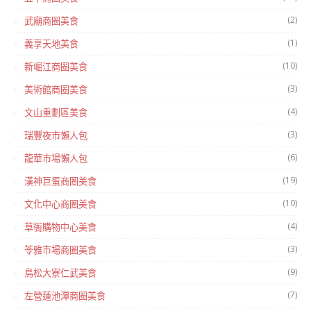
(2)
武廟商圈美食
(1)
義享天地美食
(10)
新崛江商圈美食
(3)
美術館商圈美食
(4)
文山重劃區美食
(3)
瑞豐夜市懶人包
(6)
龍華市場懶人包
(19)
漢神巨蛋商圈美食
(10)
文化中心商圈美食
(4)
草衙購物中心美食
(3)
苓雅市場商圈美食
(9)
鳥松大寮仁武美食
(7)
左營蓮池潭商圈美食