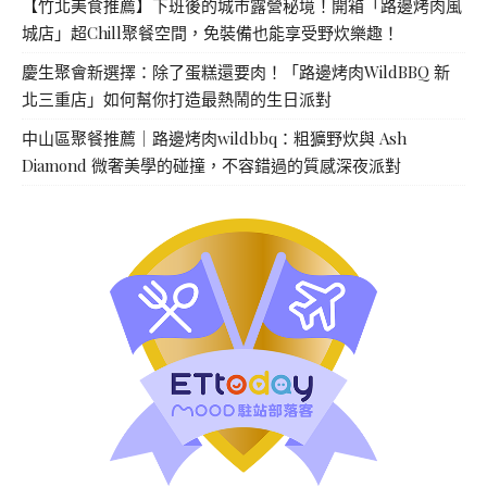
【竹北美食推薦】下班後的城市露營秘境！開箱「路邊烤肉風
城店」超Chill聚餐空間，免裝備也能享受野炊樂趣！
慶生聚會新選擇：除了蛋糕還要肉！「路邊烤肉WildBBQ 新
北三重店」如何幫你打造最熱鬧的生日派對
中山區聚餐推薦｜路邊烤肉wildbbq：粗獷野炊與 Ash
Diamond 微奢美學的碰撞，不容錯過的質感深夜派對