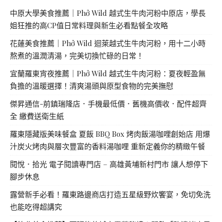
中原大學美食推薦｜Phở Wild 越式生牛肉河粉中原店，學長
姐狂推的高CP值日常料理與新生必看點餐全攻略
花蓮美食推薦｜Phở Wild 迴萊越式生牛肉河粉，用十二小時
熬煮的溫潤清湯，完美切換忙碌的日常！
宜蘭羅東宵夜推薦｜Phở Wild 越式生牛肉河粉：夏夜輕盈無
負擔的溫暖選擇！清爽湯頭與原型食物的完美撫慰
傑昇通信-前鎮瑞隆店．手機最低價．舊機高價收．配件超齊
全 繳費送衛生紙
羅東隱藏版美味餐盒 夏飯 BBQ Box 烤肉飯湯咖哩創始店 用爆
汁炭火烤肉與層次豐富的香料湯咖哩 重新定義你的精緻午餐
閱悅．拾光 電子閱讀專門店 – 高雄黃埔新村門市 讓人想停下
腳步休息
露營新手必看！羅東路邊商店打造五星級野炊饗宴，免切免洗
也能吃得超講究