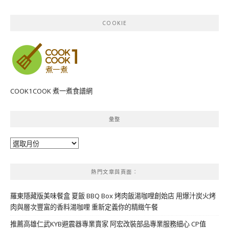
COOKIE
COOK1COOK 煮一煮食譜網
彙整
彙
整
熱門文章與頁面︰
羅東隱藏版美味餐盒 夏飯 BBQ Box 烤肉飯湯咖哩創始店 用爆汁炭火烤
肉與層次豐富的香料湯咖哩 重新定義你的精緻午餐
推薦高雄仁武KYB避震器專業賣家 阿宏改裝部品專業服務細心 CP值