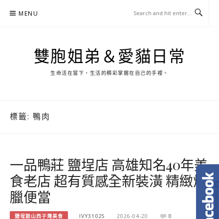
Skip
MENU
to
content
雙胞姐弟＆愛貓日常
生命活在當下，生活的精彩掌握在自己的手裡。
標籤:
鴨肉
一品鴨莊 鹽埕店 高雄知名40年美
食老店 超有質感全新裝潢 精緻燒
臘便當
鹽埕鼓山西子灣美食
IVY31025
2026-04-20
0