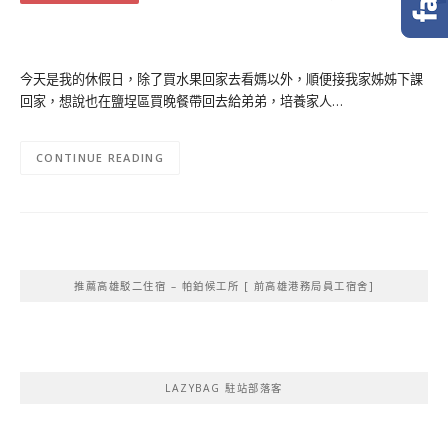
今天是我的休假日，除了買水果回家去看媽以外，順便接我家姊姊下課
回家，想說也在鹽埕區買晚餐帶回去給弟弟，培養家人…
CONTINUE READING
推薦高雄駁二住宿 – 帕鉑候工所 [ 前高雄港務局員工宿舍]
LAZYBAG 駐站部落客