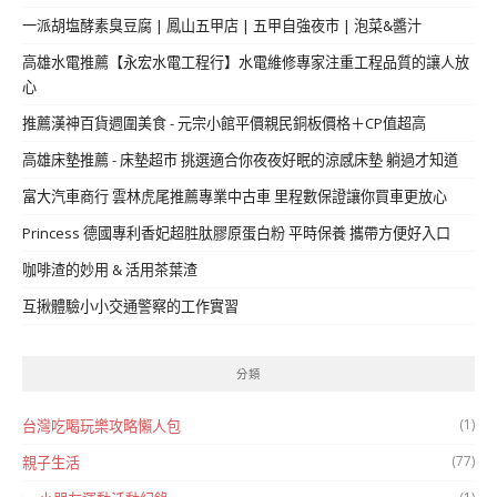
一派胡塩酵素臭豆腐 | 鳳山五甲店 | 五甲自強夜市 | 泡菜&醬汁
高雄水電推薦【永宏水電工程行】水電維修專家注重工程品質的讓人放
心
推薦漢神百貨週圍美食 - 元宗小館平價親民銅板價格＋CP值超高
高雄床墊推薦 - 床墊超市 挑選適合你夜夜好眠的涼感床墊 躺過才知道
富大汽車商行 雲林虎尾推薦專業中古車 里程數保證讓你買車更放心
Princess 德國專利香妃超胜肽膠原蛋白粉 平時保養 攜帶方便好入口
咖啡渣的妙用 & 活用茶葉渣
互揪體驗小小交通警察的工作實習
分類
(1)
台灣吃喝玩樂攻略懶人包
(77)
親子生活