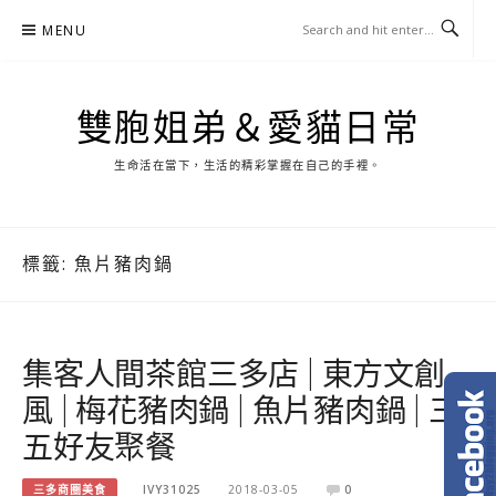
Skip
MENU
to
content
雙胞姐弟＆愛貓日常
生命活在當下，生活的精彩掌握在自己的手裡。
標籤:
魚片豬肉鍋
集客人間茶館三多店 | 東方文創
風 | 梅花豬肉鍋 | 魚片豬肉鍋 | 三
五好友聚餐
三多商圈美食
IVY31025
2018-03-05
0