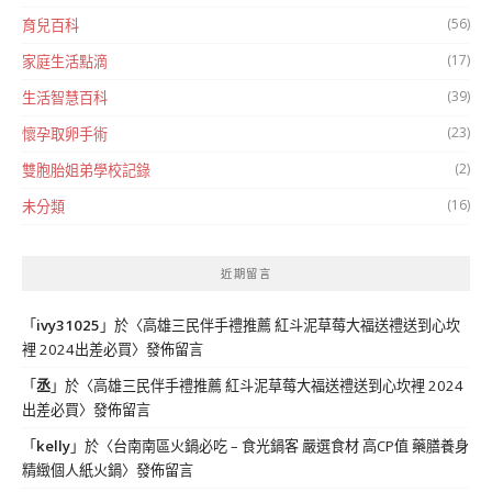
(56)
育兒百科
(17)
家庭生活點滴
(39)
生活智慧百科
(23)
懷孕取卵手術
(2)
雙胞胎姐弟學校記錄
(16)
未分類
近期留言
「
ivy31025
」於〈
高雄三民伴手禮推薦 紅斗泥草莓大福送禮送到心坎
裡 2024出差必買
〉發佈留言
「
丞
」於〈
高雄三民伴手禮推薦 紅斗泥草莓大福送禮送到心坎裡 2024
出差必買
〉發佈留言
「
kelly
」於〈
台南南區火鍋必吃 – 食光鍋客 嚴選食材 高CP值 藥膳養身
精緻個人紙火鍋
〉發佈留言