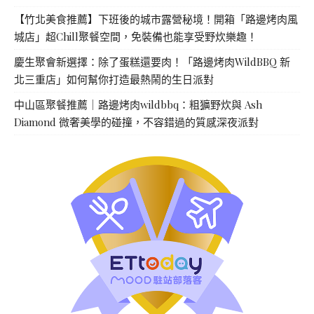
【竹北美食推薦】下班後的城市露營秘境！開箱「路邊烤肉風
城店」超Chill聚餐空間，免裝備也能享受野炊樂趣！
慶生聚會新選擇：除了蛋糕還要肉！「路邊烤肉WildBBQ 新
北三重店」如何幫你打造最熱鬧的生日派對
中山區聚餐推薦｜路邊烤肉wildbbq：粗獷野炊與 Ash
Diamond 微奢美學的碰撞，不容錯過的質感深夜派對