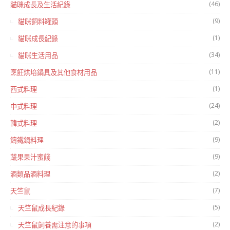
(46)
貓咪成長及生活紀錄
(9)
貓咪飼料罐頭
(1)
貓咪成長紀錄
(34)
貓咪生活用品
(11)
烹飪烘培鍋具及其他食材用品
(1)
西式料理
(24)
中式料理
(2)
韓式料理
(9)
鑄鐵鍋料理
(9)
蔬果果汁蜜餞
(2)
酒類品酒料理
(7)
天竺鼠
(5)
天竺鼠成長紀錄
(2)
天竺鼠飼養需注意的事項