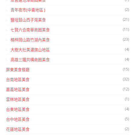
左營蓮池潭商圈美食
(2)
青年夜市[中崙地區 ]
(21)
鹽埕鼓山西子灣美食
(11)
七賢六合南華商圈美食
(23)
楠梓岡山路竹湖內美食
(4)
大樹大社美濃旗山地區
(4)
高雄三鐵共構商圈美食
(15)
屏東美食餐廳
(32)
台南地區美食
(12)
嘉義地區美食
(1)
雲林地區美食
(4)
台東地區美食
(5)
台中地區美食
(2)
花蓮地區美食