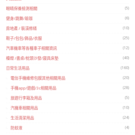
(5)
眼睛保養檢測相關
(6)
健身/跳舞/瑜珈
(10)
房地產 / 裝潢修繕
(25)
鞋子/包包/飾品/衣服
(12)
汽車機車等各種車子相關資訊
(40)
檯燈 /書桌/枕頭沙發/寢具床墊
(160)
日常生活用品
(20)
電信手機維修包膜其他相關用品
(28)
手機app/遊戲/3c相關用品
(5)
旅遊行李箱及用品
(10)
汽機車相關用品
(24)
生活清潔用品
(4)
防蚊液