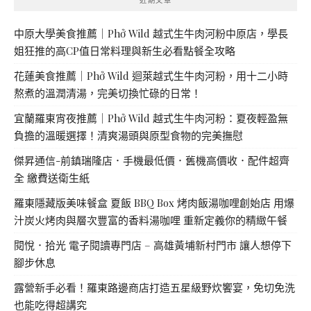
中原大學美食推薦｜Phở Wild 越式生牛肉河粉中原店，學長
姐狂推的高CP值日常料理與新生必看點餐全攻略
花蓮美食推薦｜Phở Wild 迴萊越式生牛肉河粉，用十二小時
熬煮的溫潤清湯，完美切換忙碌的日常！
宜蘭羅東宵夜推薦｜Phở Wild 越式生牛肉河粉：夏夜輕盈無
負擔的溫暖選擇！清爽湯頭與原型食物的完美撫慰
傑昇通信-前鎮瑞隆店．手機最低價．舊機高價收．配件超齊
全 繳費送衛生紙
羅東隱藏版美味餐盒 夏飯 BBQ Box 烤肉飯湯咖哩創始店 用爆
汁炭火烤肉與層次豐富的香料湯咖哩 重新定義你的精緻午餐
閱悅．拾光 電子閱讀專門店 – 高雄黃埔新村門市 讓人想停下
腳步休息
露營新手必看！羅東路邊商店打造五星級野炊饗宴，免切免洗
也能吃得超講究