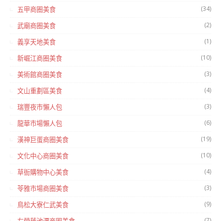
(34)
五甲商圈美食
(2)
武廟商圈美食
(1)
義享天地美食
(10)
新崛江商圈美食
(3)
美術館商圈美食
(4)
文山重劃區美食
(3)
瑞豐夜市懶人包
(6)
龍華市場懶人包
(19)
漢神巨蛋商圈美食
(10)
文化中心商圈美食
(4)
草衙購物中心美食
(3)
苓雅市場商圈美食
(9)
鳥松大寮仁武美食
(7)