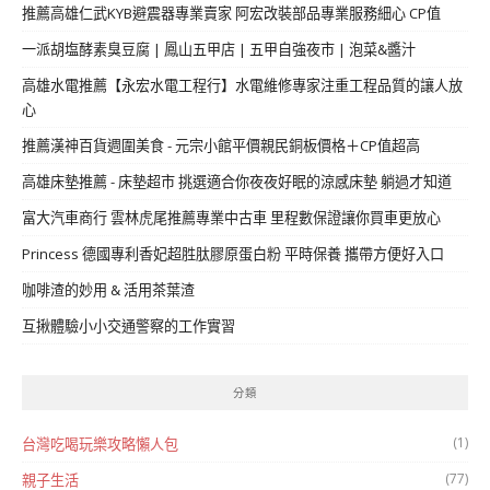
推薦高雄仁武KYB避震器專業賣家 阿宏改裝部品專業服務細心 CP值
一派胡塩酵素臭豆腐 | 鳳山五甲店 | 五甲自強夜市 | 泡菜&醬汁
高雄水電推薦【永宏水電工程行】水電維修專家注重工程品質的讓人放
心
推薦漢神百貨週圍美食 - 元宗小館平價親民銅板價格＋CP值超高
高雄床墊推薦 - 床墊超市 挑選適合你夜夜好眠的涼感床墊 躺過才知道
富大汽車商行 雲林虎尾推薦專業中古車 里程數保證讓你買車更放心
Princess 德國專利香妃超胜肽膠原蛋白粉 平時保養 攜帶方便好入口
咖啡渣的妙用 & 活用茶葉渣
互揪體驗小小交通警察的工作實習
分類
(1)
台灣吃喝玩樂攻略懶人包
(77)
親子生活