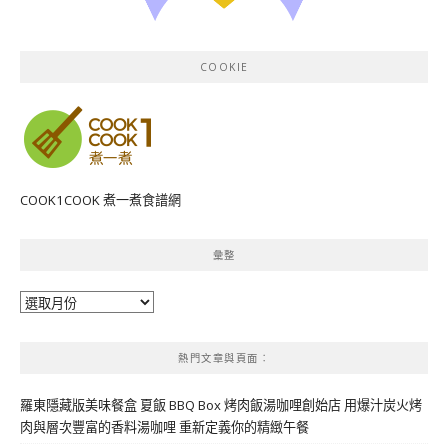
COOKIE
COOK1COOK 煮一煮食譜網
彙整
彙
整
熱門文章與頁面︰
羅東隱藏版美味餐盒 夏飯 BBQ Box 烤肉飯湯咖哩創始店 用爆汁炭火烤
肉與層次豐富的香料湯咖哩 重新定義你的精緻午餐