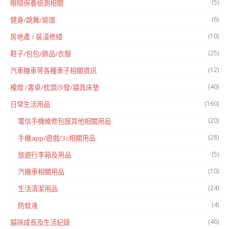
(5)
眼睛保養檢測相關
(6)
健身/跳舞/瑜珈
(10)
房地產 / 裝潢修繕
(25)
鞋子/包包/飾品/衣服
(12)
汽車機車等各種車子相關資訊
(40)
檯燈 /書桌/枕頭沙發/寢具床墊
(160)
日常生活用品
(20)
電信手機維修包膜其他相關用品
(28)
手機app/遊戲/3c相關用品
(5)
旅遊行李箱及用品
(10)
汽機車相關用品
(24)
生活清潔用品
(4)
防蚊液
(46)
貓咪成長及生活紀錄