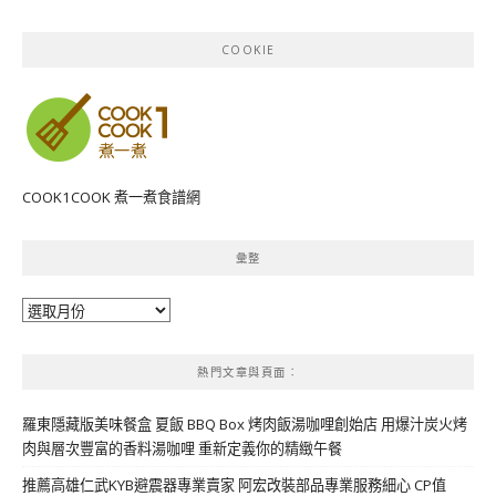
COOKIE
COOK1COOK 煮一煮食譜網
彙整
彙
整
熱門文章與頁面︰
羅東隱藏版美味餐盒 夏飯 BBQ Box 烤肉飯湯咖哩創始店 用爆汁炭火烤
肉與層次豐富的香料湯咖哩 重新定義你的精緻午餐
推薦高雄仁武KYB避震器專業賣家 阿宏改裝部品專業服務細心 CP值