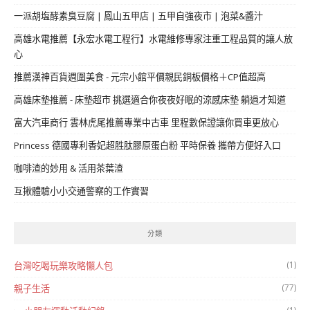
一派胡塩酵素臭豆腐 | 鳳山五甲店 | 五甲自強夜市 | 泡菜&醬汁
高雄水電推薦【永宏水電工程行】水電維修專家注重工程品質的讓人放
心
推薦漢神百貨週圍美食 - 元宗小館平價親民銅板價格＋CP值超高
高雄床墊推薦 - 床墊超市 挑選適合你夜夜好眠的涼感床墊 躺過才知道
富大汽車商行 雲林虎尾推薦專業中古車 里程數保證讓你買車更放心
Princess 德國專利香妃超胜肽膠原蛋白粉 平時保養 攜帶方便好入口
咖啡渣的妙用 & 活用茶葉渣
互揪體驗小小交通警察的工作實習
分類
(1)
台灣吃喝玩樂攻略懶人包
(77)
親子生活