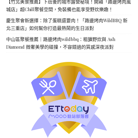
【竹北美食推薦】下班後的城市露營秘境！開箱「路邊烤肉風
城店」超Chill聚餐空間，免裝備也能享受野炊樂趣！
慶生聚會新選擇：除了蛋糕還要肉！「路邊烤肉WildBBQ 新
北三重店」如何幫你打造最熱鬧的生日派對
中山區聚餐推薦｜路邊烤肉wildbbq：粗獷野炊與 Ash
Diamond 微奢美學的碰撞，不容錯過的質感深夜派對