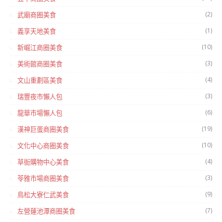
(2)
武廟商圈美食
(1)
義享天地美食
(10)
新崛江商圈美食
(3)
美術館商圈美食
(4)
文山重劃區美食
(3)
瑞豐夜市懶人包
(6)
龍華市場懶人包
(19)
漢神巨蛋商圈美食
(10)
文化中心商圈美食
(4)
草衙購物中心美食
(3)
苓雅市場商圈美食
(9)
鳥松大寮仁武美食
(7)
左營蓮池潭商圈美食