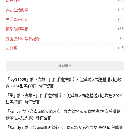
育兒百科
(17)
家庭生活點滴
(39)
生活智慧百科
(23)
懷孕取卵手術
(2)
雙胞胎姐弟學校記錄
(16)
未分類
近期留言
「
ivy31025
」於〈
高雄三民伴手禮推薦 紅斗泥草莓大福送禮送到心坎
裡 2024出差必買
〉發佈留言
「
丞
」於〈
高雄三民伴手禮推薦 紅斗泥草莓大福送禮送到心坎裡 2024
出差必買
〉發佈留言
「
kelly
」於〈
台南南區火鍋必吃 – 食光鍋客 嚴選食材 高CP值 藥膳養身
精緻個人紙火鍋
〉發佈留言
「
Sandy
」於〈
台南南區火鍋必吃 – 食光鍋客 嚴選食材 高CP值 藥膳養