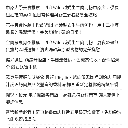
中原大學美食推薦｜Phở Wild 越式生牛肉河粉中原店，學長
姐狂推的高CP值日常料理與新生必看點餐全攻略
花蓮美食推薦｜Phở Wild 迴萊越式生牛肉河粉，用十二小時
熬煮的溫潤清湯，完美切換忙碌的日常！
宜蘭羅東宵夜推薦｜Phở Wild 越式生牛肉河粉：夏夜輕盈無
負擔的溫暖選擇！清爽湯頭與原型食物的完美撫慰
傑昇通信-前鎮瑞隆店．手機最低價．舊機高價收．配件超齊
全 繳費送衛生紙
羅東隱藏版美味餐盒 夏飯 BBQ Box 烤肉飯湯咖哩創始店 用爆
汁炭火烤肉與層次豐富的香料湯咖哩 重新定義你的精緻午餐
閱悅．拾光 電子閱讀專門店 – 高雄黃埔新村門市 讓人想停下
腳步休息
露營新手必看！羅東路邊商店打造五星級野炊饗宴，免切免洗
也能吃得超講究