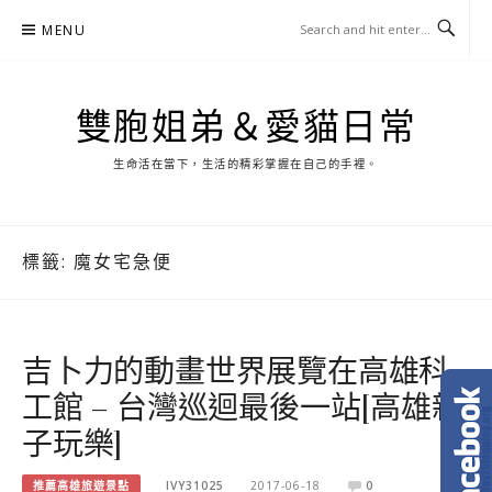
Skip
MENU
to
content
雙胞姐弟＆愛貓日常
生命活在當下，生活的精彩掌握在自己的手裡。
標籤:
魔女宅急便
吉卜力的動畫世界展覽在高雄科
工館 – 台灣巡迴最後一站[高雄親
子玩樂]
推薦高雄旅遊景點
IVY31025
2017-06-18
0