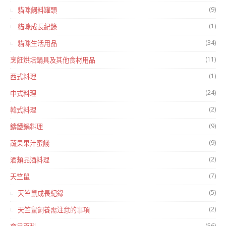
(9)
貓咪飼料罐頭
(1)
貓咪成長紀錄
(34)
貓咪生活用品
(11)
烹飪烘培鍋具及其他食材用品
(1)
西式料理
(24)
中式料理
(2)
韓式料理
(9)
鑄鐵鍋料理
(9)
蔬果果汁蜜餞
(2)
酒類品酒料理
(7)
天竺鼠
(5)
天竺鼠成長紀錄
(2)
天竺鼠飼養需注意的事項
(56)