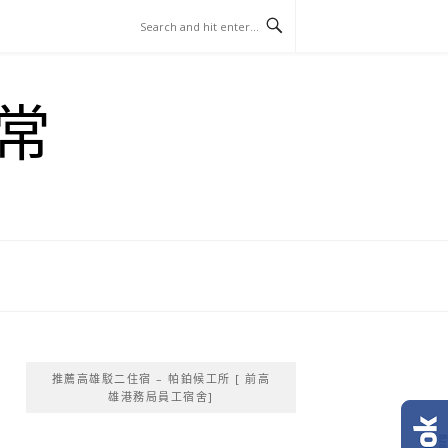
常
推薦高雄駁二住宿 – 帕鉑候工所 [ 前高
雄港務局員工宿舍]