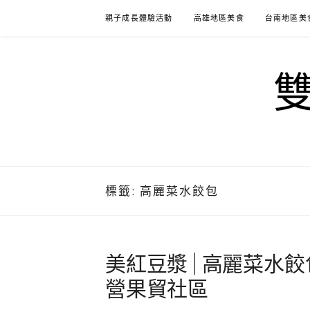
Skip
親子成長體驗活動
高雄地區美食
台南地區美
to
content
標籤:
高麗菜水餃包
美紅豆漿 | 高麗菜水餃包
營果貿社區