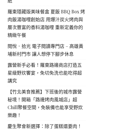
紙
羅東隱藏版美味餐盒 夏飯 BBQ Box 烤
肉飯湯咖哩創始店 用爆汁炭火烤肉與
層次豐富的香料湯咖哩 重新定義你的
精緻午餐
閱悅．拾光 電子閱讀專門店 – 高雄黃
埔新村門市 讓人想停下腳步休息
露營新手必看！羅東路邊商店打造五
星級野炊饗宴，免切免洗也能吃得超
講究
【竹北美食推薦】下班後的城市露營
秘境！開箱「路邊烤肉風城店」超
Chill聚餐空間，免裝備也能享受野炊
樂趣！
慶生聚會新選擇：除了蛋糕還要肉！