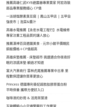
推薦高雄仁武KYB避震器專業賣家 阿宏改裝
部品專業服務細心 CP值
一派胡塩酵素臭豆腐 | 鳳山五甲店 | 五甲自
強夜市 | 泡菜&醬汁
高雄水電推薦【永宏水電工程行】水電維修
專家注重工程品質的讓人放心
推薦漢神百貨週圍美食 - 元宗小館平價親民
銅板價格＋CP值超高
高雄床墊推薦 - 床墊超市 挑選適合你夜夜好
眠的涼感床墊 躺過才知道
富大汽車商行 雲林虎尾推薦專業中古車 里
程數保證讓你買車更放心
Princess 德國專利香妃超胜肽膠原蛋白粉
平時保養 攜帶方便好入口
咖啡渣的妙用 & 活用茶葉渣
互揪體驗小小交通警察的工作實習