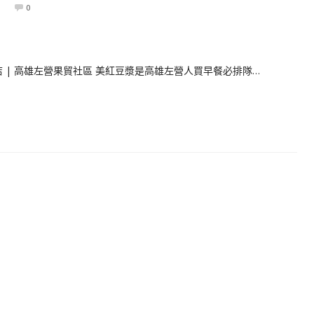
0
隊名店 | 高雄左營果貿社區 美紅豆漿是高雄左營人買早餐必排隊…