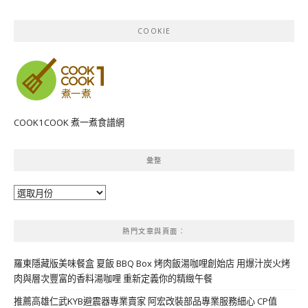
COOKIE
COOK1COOK 煮一煮食譜網
彙整
彙
整
熱門文章與頁面︰
羅東隱藏版美味餐盒 夏飯 BBQ Box 烤肉飯湯咖哩創始店 用爆汁炭火烤
肉與層次豐富的香料湯咖哩 重新定義你的精緻午餐
推薦高雄仁武KYB避震器專業賣家 阿宏改裝部品專業服務細心 CP值