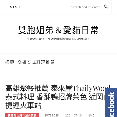
Skip
MENU
to
content
雙胞姐弟＆愛貓日常
生命活在當下，生活的精彩掌握在自己的手裡。
標籤:
高雄泰式料理推薦
高雄聚餐推薦 泰來屋ThailyWood
泰式料理 香酥鴨招牌菜色 近岡山
捷運火車站
楠梓岡山路竹湖內美食
IVY31025
2024-07-10
0