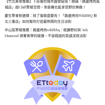
【竹北美食推薦】下班後的城市露營秘境！開箱「路邊烤肉風
城店」超Chill聚餐空間，免裝備也能享受野炊樂趣！
慶生聚會新選擇：除了蛋糕還要肉！「路邊烤肉WildBBQ 新
北三重店」如何幫你打造最熱鬧的生日派對
中山區聚餐推薦｜路邊烤肉wildbbq：粗獷野炊與 Ash
Diamond 微奢美學的碰撞，不容錯過的質感深夜派對