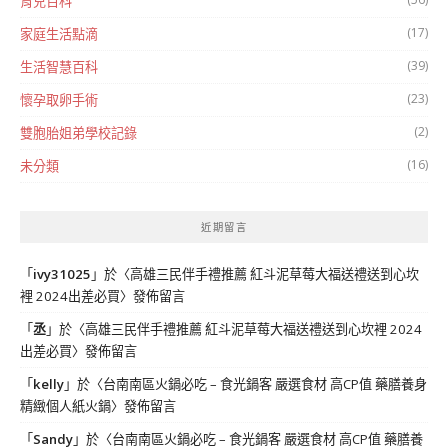
育兒百科
(17)
家庭生活點滴
(39)
生活智慧百科
(23)
懷孕取卵手術
(2)
雙胞胎姐弟學校記錄
(16)
未分類
近期留言
「
ivy31025
」於〈
高雄三民伴手禮推薦 紅斗泥草莓大福送禮送到心坎
裡 2024出差必買
〉發佈留言
「
丞
」於〈
高雄三民伴手禮推薦 紅斗泥草莓大福送禮送到心坎裡 2024
出差必買
〉發佈留言
「
kelly
」於〈
台南南區火鍋必吃 – 食光鍋客 嚴選食材 高CP值 藥膳養身
精緻個人紙火鍋
〉發佈留言
「
Sandy
」於〈
台南南區火鍋必吃 – 食光鍋客 嚴選食材 高CP值 藥膳養