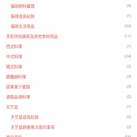
(9)
貓咪飼料罐頭
(1)
貓咪成長紀錄
(34)
貓咪生活用品
(11)
烹飪烘培鍋具及其他食材用品
(1)
西式料理
(24)
中式料理
(2)
韓式料理
(9)
鑄鐵鍋料理
(9)
蔬果果汁蜜餞
(2)
酒類品酒料理
(7)
天竺鼠
(5)
天竺鼠成長紀錄
(2)
天竺鼠飼養需注意的事項
(56)