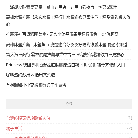
一派胡塩酵素臭豆腐 | 鳳山五甲店 | 五甲自強夜市 | 泡菜&醬汁
高雄水電推薦【永宏水電工程行】水電維修專家注重工程品質的讓人放
心
推薦漢神百貨週圍美食 - 元宗小館平價親民銅板價格＋CP值超高
高雄床墊推薦 - 床墊超市 挑選適合你夜夜好眠的涼感床墊 躺過才知道
富大汽車商行 雲林虎尾推薦專業中古車 里程數保證讓你買車更放心
Princess 德國專利香妃超胜肽膠原蛋白粉 平時保養 攜帶方便好入口
咖啡渣的妙用 & 活用茶葉渣
互揪體驗小小交通警察的工作實習
分類
(1)
台灣吃喝玩樂攻略懶人包
(77)
親子生活