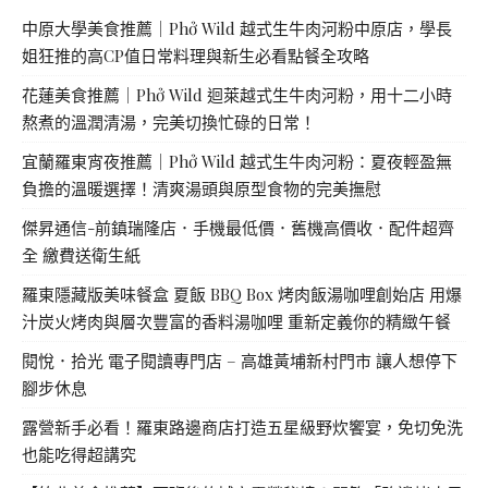
中原大學美食推薦｜Phở Wild 越式生牛肉河粉中原店，學長
姐狂推的高CP值日常料理與新生必看點餐全攻略
花蓮美食推薦｜Phở Wild 迴萊越式生牛肉河粉，用十二小時
熬煮的溫潤清湯，完美切換忙碌的日常！
宜蘭羅東宵夜推薦｜Phở Wild 越式生牛肉河粉：夏夜輕盈無
負擔的溫暖選擇！清爽湯頭與原型食物的完美撫慰
傑昇通信-前鎮瑞隆店．手機最低價．舊機高價收．配件超齊
全 繳費送衛生紙
羅東隱藏版美味餐盒 夏飯 BBQ Box 烤肉飯湯咖哩創始店 用爆
汁炭火烤肉與層次豐富的香料湯咖哩 重新定義你的精緻午餐
閱悅．拾光 電子閱讀專門店 – 高雄黃埔新村門市 讓人想停下
腳步休息
露營新手必看！羅東路邊商店打造五星級野炊饗宴，免切免洗
也能吃得超講究