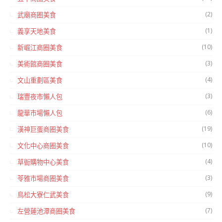
(2)
武廟商圈美食
(1)
義享天地美食
(10)
新崛江商圈美食
(3)
美術館商圈美食
(4)
文山重劃區美食
(3)
瑞豐夜市懶人包
(6)
龍華市場懶人包
(19)
漢神巨蛋商圈美食
(10)
文化中心商圈美食
(4)
草衙購物中心美食
(3)
苓雅市場商圈美食
(9)
鳥松大寮仁武美食
(7)
左營蓮池潭商圈美食