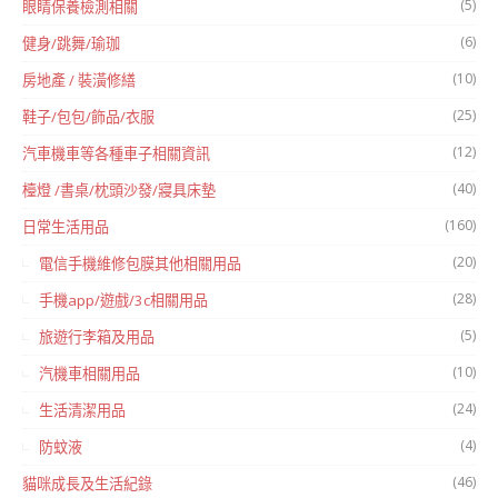
(5)
眼睛保養檢測相關
(6)
健身/跳舞/瑜珈
(10)
房地產 / 裝潢修繕
(25)
鞋子/包包/飾品/衣服
(12)
汽車機車等各種車子相關資訊
(40)
檯燈 /書桌/枕頭沙發/寢具床墊
(160)
日常生活用品
(20)
電信手機維修包膜其他相關用品
(28)
手機app/遊戲/3c相關用品
(5)
旅遊行李箱及用品
(10)
汽機車相關用品
(24)
生活清潔用品
(4)
防蚊液
(46)
貓咪成長及生活紀錄