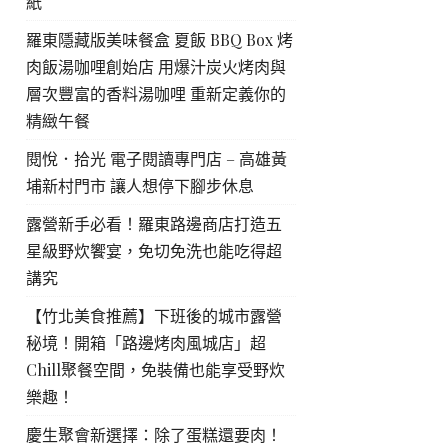
紙
羅東隱藏版美味餐盒 夏飯 BBQ Box 烤
肉飯湯咖哩創始店 用爆汁炭火烤肉與
層次豐富的香料湯咖哩 重新定義你的
精緻午餐
閱悅．拾光 電子閱讀專門店 – 高雄黃
埔新村門市 讓人想停下腳步休息
露營新手必看！羅東路邊商店打造五
星級野炊饗宴，免切免洗也能吃得超
講究
【竹北美食推薦】下班後的城市露營
秘境！開箱「路邊烤肉風城店」超
Chill聚餐空間，免裝備也能享受野炊
樂趣！
慶生聚會新選擇：除了蛋糕還要肉！