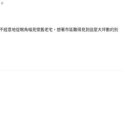
0
不經意地從眼角喵見懷舊老宅，想著市區難得見到這麼大坪數的別