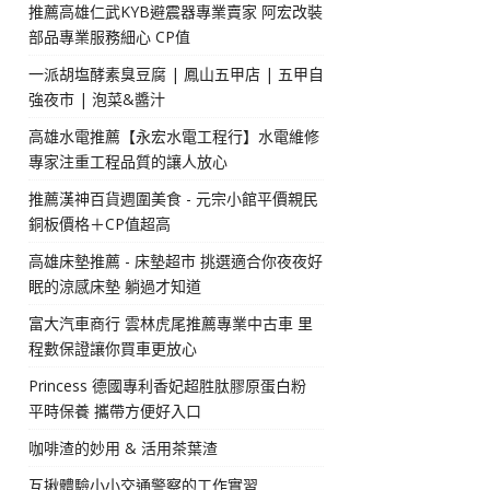
推薦高雄仁武KYB避震器專業賣家 阿宏改裝
部品專業服務細心 CP值
一派胡塩酵素臭豆腐 | 鳳山五甲店 | 五甲自
強夜市 | 泡菜&醬汁
高雄水電推薦【永宏水電工程行】水電維修
專家注重工程品質的讓人放心
推薦漢神百貨週圍美食 - 元宗小館平價親民
銅板價格＋CP值超高
高雄床墊推薦 - 床墊超市 挑選適合你夜夜好
眠的涼感床墊 躺過才知道
富大汽車商行 雲林虎尾推薦專業中古車 里
程數保證讓你買車更放心
Princess 德國專利香妃超胜肽膠原蛋白粉
平時保養 攜帶方便好入口
咖啡渣的妙用 & 活用茶葉渣
互揪體驗小小交通警察的工作實習