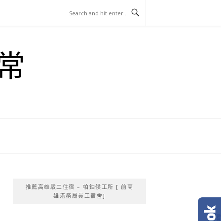
常
推薦高雄駁二住宿 – 帕鉑候工所 [ 前高
雄港務局員工宿舍]