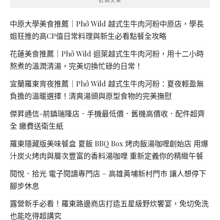
中原大學美食推薦｜Phở Wild 越式生牛肉河粉中原店，學長
姐狂推的高CP值日常料理與新生必看點餐全攻略
花蓮美食推薦｜Phở Wild 迴萊越式生牛肉河粉，用十二小時
熬煮的溫潤清湯，完美切換忙碌的日常！
宜蘭羅東宵夜推薦｜Phở Wild 越式生牛肉河粉：夏夜輕盈無
負擔的溫暖選擇！清爽湯頭與原型食物的完美撫慰
傑昇通信-前鎮瑞隆店．手機最低價．舊機高價收．配件超齊
全 繳費送衛生紙
羅東隱藏版美味餐盒 夏飯 BBQ Box 烤肉飯湯咖哩創始店 用爆
汁炭火烤肉與層次豐富的香料湯咖哩 重新定義你的精緻午餐
閱悅．拾光 電子閱讀專門店 – 高雄黃埔新村門市 讓人想停下
腳步休息
露營新手必看！羅東路邊商店打造五星級野炊饗宴，免切免洗
也能吃得超講究