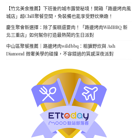
【竹北美食推薦】下班後的城市露營秘境！開箱「路邊烤肉風
城店」超Chill聚餐空間，免裝備也能享受野炊樂趣！
慶生聚會新選擇：除了蛋糕還要肉！「路邊烤肉WildBBQ 新
北三重店」如何幫你打造最熱鬧的生日派對
中山區聚餐推薦｜路邊烤肉wildbbq：粗獷野炊與 Ash
Diamond 微奢美學的碰撞，不容錯過的質感深夜派對