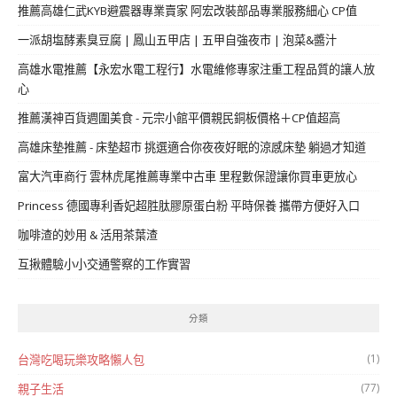
推薦高雄仁武KYB避震器專業賣家 阿宏改裝部品專業服務細心 CP值
一派胡塩酵素臭豆腐 | 鳳山五甲店 | 五甲自強夜市 | 泡菜&醬汁
高雄水電推薦【永宏水電工程行】水電維修專家注重工程品質的讓人放
心
推薦漢神百貨週圍美食 - 元宗小館平價親民銅板價格＋CP值超高
高雄床墊推薦 - 床墊超市 挑選適合你夜夜好眠的涼感床墊 躺過才知道
富大汽車商行 雲林虎尾推薦專業中古車 里程數保證讓你買車更放心
Princess 德國專利香妃超胜肽膠原蛋白粉 平時保養 攜帶方便好入口
咖啡渣的妙用 & 活用茶葉渣
互揪體驗小小交通警察的工作實習
分類
(1)
台灣吃喝玩樂攻略懶人包
(77)
親子生活