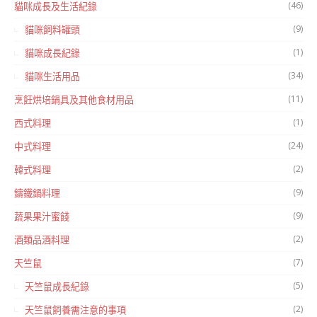
(46)
貓咪成長及生活紀錄
(9)
貓咪飼料罐頭
(1)
貓咪成長紀錄
(34)
貓咪生活用品
(11)
烹飪烘培鍋具及其他食材用品
(1)
西式料理
(24)
中式料理
(2)
韓式料理
(9)
鑄鐵鍋料理
(9)
蔬果果汁蜜餞
(2)
酒類品酒料理
(7)
天竺鼠
(5)
天竺鼠成長紀錄
(2)
天竺鼠飼養需注意的事項