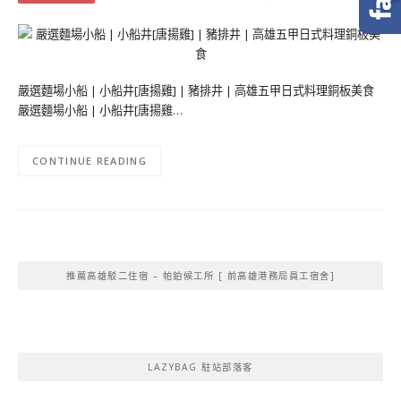
嚴選麵場小船 | 小船井[唐揚雞] | 豬排井 | 高雄五甲日式料理銅板美食
嚴選麵場小船 | 小船井[唐揚雞…
CONTINUE READING
推薦高雄駁二住宿 – 帕鉑候工所 [ 前高雄港務局員工宿舍]
LAZYBAG 駐站部落客