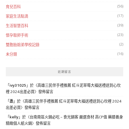
(56)
育兒百科
(17)
家庭生活點滴
(39)
生活智慧百科
(23)
懷孕取卵手術
(2)
雙胞胎姐弟學校記錄
(16)
未分類
近期留言
「
ivy31025
」於〈
高雄三民伴手禮推薦 紅斗泥草莓大福送禮送到心坎
裡 2024出差必買
〉發佈留言
「
丞
」於〈
高雄三民伴手禮推薦 紅斗泥草莓大福送禮送到心坎裡 2024
出差必買
〉發佈留言
「
kelly
」於〈
台南南區火鍋必吃 – 食光鍋客 嚴選食材 高CP值 藥膳養身
精緻個人紙火鍋
〉發佈留言