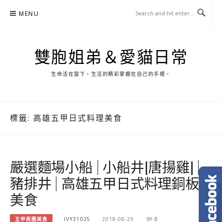
Skip
MENU
to
content
雙胞姐弟＆愛貓日常
生命活在當下，生活的精彩掌握在自己的手裡。
標籤:
高雄五甲日式料理美食
嚴選麵場小船 | 小船井[唐揚雞] |
豬排井 | 高雄五甲日式料理銅板
美食
五甲商圈美食
IVY31025
2018-08-29
0