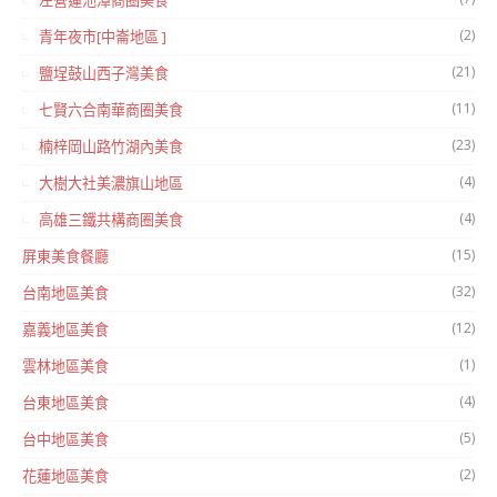
左營蓮池潭商圈美食
(2)
青年夜市[中崙地區 ]
(21)
鹽埕鼓山西子灣美食
(11)
七賢六合南華商圈美食
(23)
楠梓岡山路竹湖內美食
(4)
大樹大社美濃旗山地區
(4)
高雄三鐵共構商圈美食
(15)
屏東美食餐廳
(32)
台南地區美食
(12)
嘉義地區美食
(1)
雲林地區美食
(4)
台東地區美食
(5)
台中地區美食
(2)
花蓮地區美食