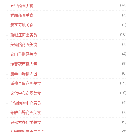
(34)
五甲商圈美食
(2)
武廟商圈美食
(1)
義享天地美食
(10)
新崛江商圈美食
(3)
美術館商圈美食
(4)
文山重劃區美食
(3)
瑞豐夜市懶人包
(6)
龍華市場懶人包
(19)
漢神巨蛋商圈美食
(10)
文化中心商圈美食
(4)
草衙購物中心美食
(3)
苓雅市場商圈美食
(9)
鳥松大寮仁武美食
(7)