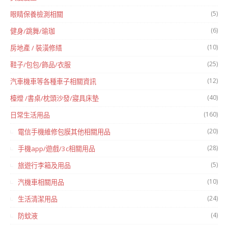
(5)
眼睛保養檢測相關
(6)
健身/跳舞/瑜珈
(10)
房地產 / 裝潢修繕
(25)
鞋子/包包/飾品/衣服
(12)
汽車機車等各種車子相關資訊
(40)
檯燈 /書桌/枕頭沙發/寢具床墊
(160)
日常生活用品
(20)
電信手機維修包膜其他相關用品
(28)
手機app/遊戲/3c相關用品
(5)
旅遊行李箱及用品
(10)
汽機車相關用品
(24)
生活清潔用品
(4)
防蚊液