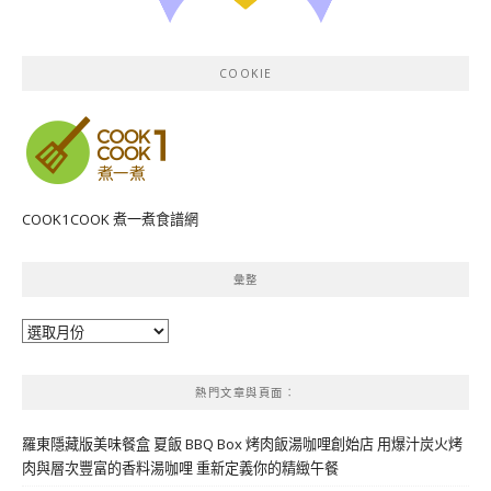
COOKIE
COOK1COOK 煮一煮食譜網
彙整
彙
整
熱門文章與頁面︰
羅東隱藏版美味餐盒 夏飯 BBQ Box 烤肉飯湯咖哩創始店 用爆汁炭火烤
肉與層次豐富的香料湯咖哩 重新定義你的精緻午餐