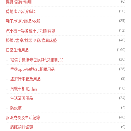
(6)
健身/跳舞/瑜珈
(10)
房地產 / 裝潢修繕
(25)
鞋子/包包/飾品/衣服
(12)
汽車機車等各種車子相關資訊
(40)
檯燈 /書桌/枕頭沙發/寢具床墊
(160)
日常生活用品
(20)
電信手機維修包膜其他相關用品
(28)
手機app/遊戲/3c相關用品
(5)
旅遊行李箱及用品
(10)
汽機車相關用品
(24)
生活清潔用品
(4)
防蚊液
(46)
貓咪成長及生活紀錄
(9)
貓咪飼料罐頭