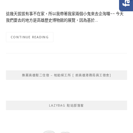
這幾天拔拔有事不在家，所以我帶著我家兩個小鬼來去企淘囉~~ 今天
我們要去的地方是高雄歷史博物館的展覽，因為基於…
CONTINUE READING
推薦高雄駁二住宿 – 帕鉑候工所 [ 前高雄港務局員工宿舍]
LAZYBAG 駐站部落客