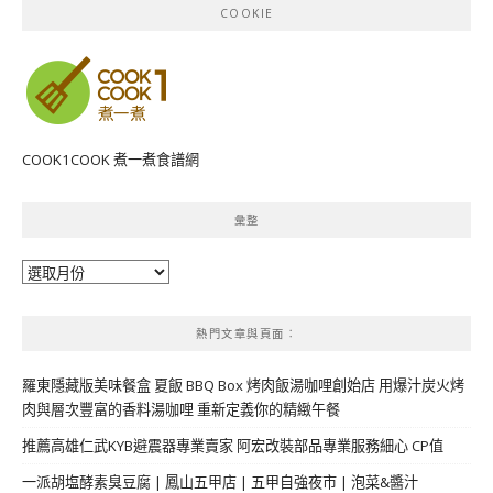
COOKIE
COOK1COOK 煮一煮食譜網
彙整
彙
整
熱門文章與頁面︰
羅東隱藏版美味餐盒 夏飯 BBQ Box 烤肉飯湯咖哩創始店 用爆汁炭火烤
肉與層次豐富的香料湯咖哩 重新定義你的精緻午餐
推薦高雄仁武KYB避震器專業賣家 阿宏改裝部品專業服務細心 CP值
一派胡塩酵素臭豆腐 | 鳳山五甲店 | 五甲自強夜市 | 泡菜&醬汁