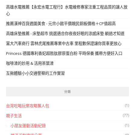
高雄水電推薦【永宏水電工程行】水電維修專家注重工程品質的讓人放
心
推薦漢神百貨週圍美食 - 元宗小館平價親民銅板價格＋CP值超高
高雄床墊推薦 - 床墊超市 挑選適合你夜夜好眠的涼感床墊 躺過才知道
富大汽車商行 雲林虎尾推薦專業中古車 里程數保證讓你買車更放心
Princess 德國專利香妃超胜肽膠原蛋白粉 平時保養 攜帶方便好入口
咖啡渣的妙用 & 活用茶葉渣
互揪體驗小小交通警察的工作實習
分類
(1)
台灣吃喝玩樂攻略懶人包
(77)
親子生活
(1)
小朋友運動活動紀錄