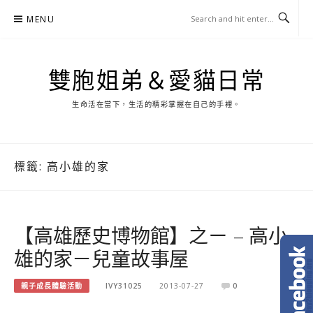
Skip
MENU
to
content
雙胞姐弟＆愛貓日常
生命活在當下，生活的精彩掌握在自己的手裡。
標籤:
高小雄的家
【高雄歷史博物館】之ㄧ – 高小
雄的家－兒童故事屋
親子成長體驗活動
IVY31025
2013-07-27
0