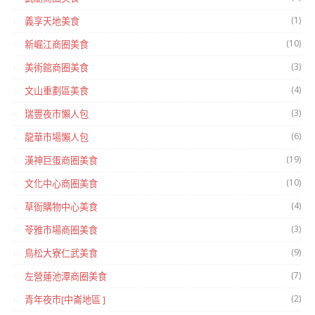
(1)
義享天地美食
(10)
新崛江商圈美食
(3)
美術館商圈美食
(4)
文山重劃區美食
(3)
瑞豐夜市懶人包
(6)
龍華市場懶人包
(19)
漢神巨蛋商圈美食
(10)
文化中心商圈美食
(4)
草衙購物中心美食
(3)
苓雅市場商圈美食
(9)
鳥松大寮仁武美食
(7)
左營蓮池潭商圈美食
(2)
青年夜市[中崙地區 ]