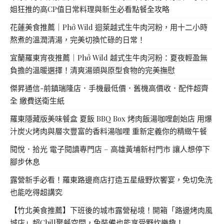
姐狂推的高CP值日常料理與新生必看點餐全攻略
花蓮美食推薦｜Phở Wild 迴萊越式生牛肉河粉，用十二小時
熬煮的溫潤清湯，完美切換忙碌的日常！
宜蘭羅東宵夜推薦｜Phở Wild 越式生牛肉河粉：夏夜輕盈無
負擔的溫暖選擇！清爽湯頭與原型食物的完美撫慰
傑昇通信-前鎮瑞隆店．手機最低價．舊機高價收．配件超齊
全 繳費送衛生紙
羅東隱藏版美味餐盒 夏飯 BBQ Box 烤肉飯湯咖哩創始店 用爆
汁炭火烤肉與層次豐富的香料湯咖哩 重新定義你的精緻午餐
閱悅．拾光 電子閱讀專門店 – 高雄黃埔新村門市 讓人想停下
腳步休息
露營新手必看！羅東路邊商店打造五星級野炊饗宴，免切免洗
也能吃得超講究
【竹北美食推薦】下班後的城市露營秘境！開箱「路邊烤肉風
城店」超Chill聚餐空間，免裝備也能享受野炊樂趣！