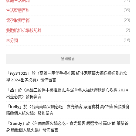
家庭生活點滴
(39)
生活智慧百科
(23)
懷孕取卵手術
(2)
雙胞胎姐弟學校記錄
(16)
未分類
近期留言
「
ivy31025
」於〈
高雄三民伴手禮推薦 紅斗泥草莓大福送禮送到心坎
裡 2024出差必買
〉發佈留言
「
丞
」於〈
高雄三民伴手禮推薦 紅斗泥草莓大福送禮送到心坎裡 2024
出差必買
〉發佈留言
「
kelly
」於〈
台南南區火鍋必吃 – 食光鍋客 嚴選食材 高CP值 藥膳養身
精緻個人紙火鍋
〉發佈留言
「
Sandy
」於〈
台南南區火鍋必吃 – 食光鍋客 嚴選食材 高CP值 藥膳養
身 精緻個人紙火鍋
〉發佈留言