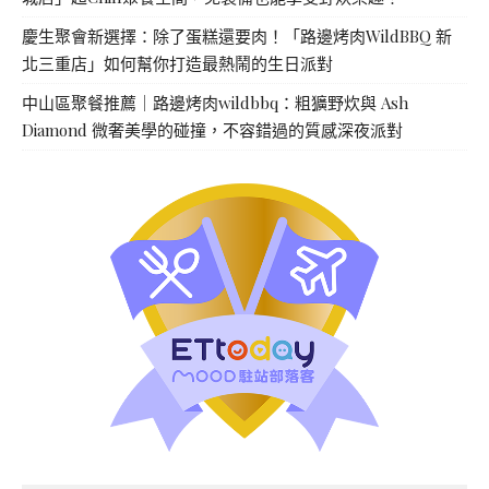
慶生聚會新選擇：除了蛋糕還要肉！「路邊烤肉WildBBQ 新
北三重店」如何幫你打造最熱鬧的生日派對
中山區聚餐推薦｜路邊烤肉wildbbq：粗獷野炊與 Ash
Diamond 微奢美學的碰撞，不容錯過的質感深夜派對