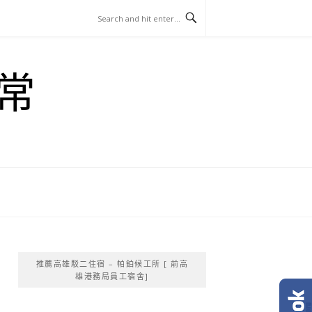
常
推薦高雄駁二住宿 – 帕鉑候工所 [ 前高
雄港務局員工宿舍]