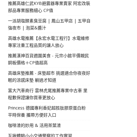
推薦高雄仁武KYB避震器專業賣家 阿宏改裝
部品專業服務細心 CP值
一派胡塩酵素臭豆腐 | 鳳山五甲店 | 五甲自
強夜市 | 泡菜&醬汁
高雄水電推薦【永宏水電工程行】水電維修
專家注重工程品質的讓人放心
推薦漢神百貨週圍美食 - 元宗小館平價親民
銅板價格＋CP值超高
高雄床墊推薦 - 床墊超市 挑選適合你夜夜好
眠的涼感床墊 躺過才知道
富大汽車商行 雲林虎尾推薦專業中古車 里
程數保證讓你買車更放心
Princess 德國專利香妃超胜肽膠原蛋白粉
平時保養 攜帶方便好入口
咖啡渣的妙用 & 活用茶葉渣
互揪體驗小小交通警察的工作實習