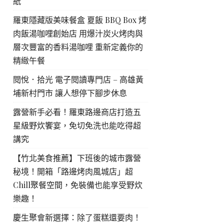
紙
羅東隱藏版美味餐盒 夏飯 BBQ Box 烤
肉飯湯咖哩創始店 用爆汁炭火烤肉與
層次豐富的香料湯咖哩 重新定義你的
精緻午餐
閱悅．拾光 電子閱讀專門店 – 高雄黃
埔新村門市 讓人想停下腳步休息
露營新手必看！羅東路邊商店打造五
星級野炊饗宴，免切免洗也能吃得超
講究
【竹北美食推薦】下班後的城市露營
秘境！開箱「路邊烤肉風城店」超
Chill聚餐空間，免裝備也能享受野炊
樂趣！
慶生聚會新選擇：除了蛋糕還要肉！