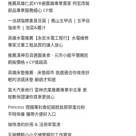
推薦高雄仁武KYB避震器專業賣家 阿宏改裝
部品專業服務細心 CP值
一派胡塩酵素臭豆腐 | 鳳山五甲店 | 五甲自
強夜市 | 泡菜&醬汁
高雄水電推薦【永宏水電工程行】水電維修
專家注重工程品質的讓人放心
推薦漢神百貨週圍美食 - 元宗小館平價親民
銅板價格＋CP值超高
高雄床墊推薦 - 床墊超市 挑選適合你夜夜好
眠的涼感床墊 躺過才知道
富大汽車商行 雲林虎尾推薦專業中古車 里
程數保證讓你買車更放心
Princess 德國專利香妃超胜肽膠原蛋白粉
平時保養 攜帶方便好入口
咖啡渣的妙用 & 活用茶葉渣
互揪體驗小小交通警察的工作實習