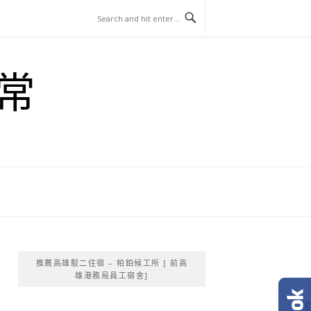
常
推薦高雄駁二住宿 – 帕鉑候工所 [ 前高
雄港務局員工宿舍]