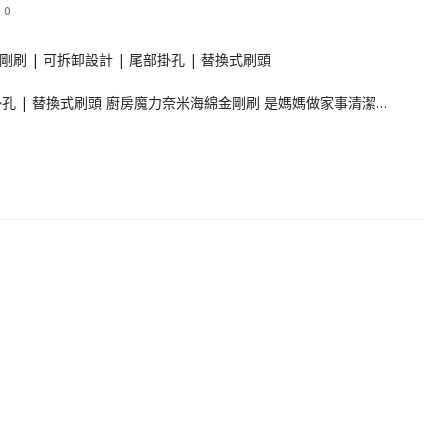
0
掛孔 | 替換式刷頭 廚房魔力奈米海綿金剛刷 是媽媽做家事清潔…