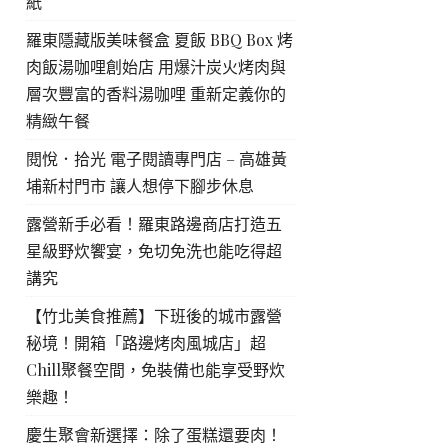
紙
羅東隱藏版美味餐盒 夏飯 BBQ Box 烤
肉飯湯咖哩創始店 用爆汁炭火烤肉與
層次豐富的香料湯咖哩 重新定義你的
精緻午餐
閱悅．拾光 電子閱讀專門店 – 高雄黃
埔新村門市 讓人想停下腳步休息
露營新手必看！羅東路邊商店打造五
星級野炊饗宴，免切免洗也能吃得超
講究
【竹北美食推薦】下班後的城市露營
秘境！開箱「路邊烤肉風城店」超
Chill聚餐空間，免裝備也能享受野炊
樂趣！
慶生聚會新選擇：除了蛋糕還要肉！