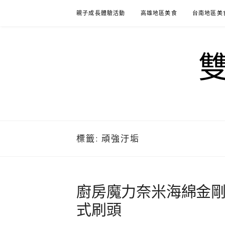
Skip
親子成長體驗活動
高雄地區美食
台南地區美
to
content
標籤:
頑強汙垢
廚房魔力奈米海綿金剛刷 
式刷頭