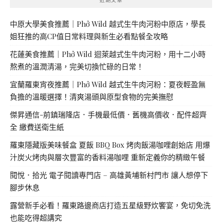
中原大學美食推薦｜Phở Wild 越式生牛肉河粉中原店，學長
姐狂推的高CP值日常料理與新生必看點餐全攻略
花蓮美食推薦｜Phở Wild 迴萊越式生牛肉河粉，用十二小時
熬煮的溫潤清湯，完美切換忙碌的日常！
宜蘭羅東宵夜推薦｜Phở Wild 越式生牛肉河粉：夏夜輕盈無
負擔的溫暖選擇！清爽湯頭與原型食物的完美撫慰
傑昇通信-前鎮瑞隆店．手機最低價．舊機高價收．配件超齊
全 繳費送衛生紙
羅東隱藏版美味餐盒 夏飯 BBQ Box 烤肉飯湯咖哩創始店 用爆
汁炭火烤肉與層次豐富的香料湯咖哩 重新定義你的精緻午餐
閱悅．拾光 電子閱讀專門店 – 高雄黃埔新村門市 讓人想停下
腳步休息
露營新手必看！羅東路邊商店打造五星級野炊饗宴，免切免洗
也能吃得超講究