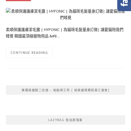
柔順保護護膚潔毛露 | HYPONIC | 為貓咪毛髮量身訂做| 讓愛貓陪我們
睡覺 韓國最頂級寵物用品 &#8…
CONTINUE READING
推薦高雄駁二住宿 – 帕鉑候工所 [ 前高雄港務局員工宿舍]
LAZYBAG 駐站部落客