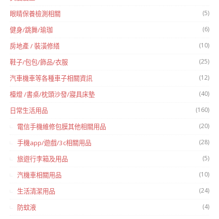
(5)
眼睛保養檢測相關
(6)
健身/跳舞/瑜珈
(10)
房地產 / 裝潢修繕
(25)
鞋子/包包/飾品/衣服
(12)
汽車機車等各種車子相關資訊
(40)
檯燈 /書桌/枕頭沙發/寢具床墊
(160)
日常生活用品
(20)
電信手機維修包膜其他相關用品
(28)
手機app/遊戲/3c相關用品
(5)
旅遊行李箱及用品
(10)
汽機車相關用品
(24)
生活清潔用品
(4)
防蚊液