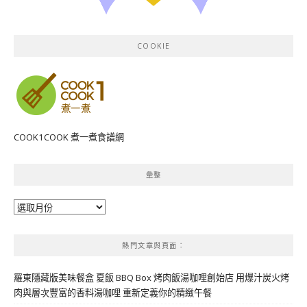
COOKIE
COOK1COOK 煮一煮食譜網
彙整
彙
整
熱門文章與頁面︰
羅東隱藏版美味餐盒 夏飯 BBQ Box 烤肉飯湯咖哩創始店 用爆汁炭火烤
肉與層次豐富的香料湯咖哩 重新定義你的精緻午餐