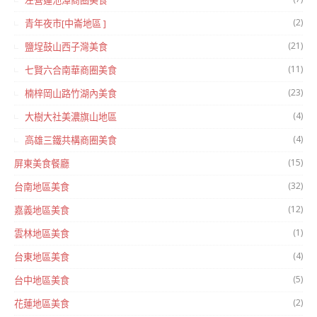
左營蓮池潭商圈美食
(2)
青年夜市[中崙地區 ]
(21)
鹽埕鼓山西子灣美食
(11)
七賢六合南華商圈美食
(23)
楠梓岡山路竹湖內美食
(4)
大樹大社美濃旗山地區
(4)
高雄三鐵共構商圈美食
(15)
屏東美食餐廳
(32)
台南地區美食
(12)
嘉義地區美食
(1)
雲林地區美食
(4)
台東地區美食
(5)
台中地區美食
(2)
花蓮地區美食