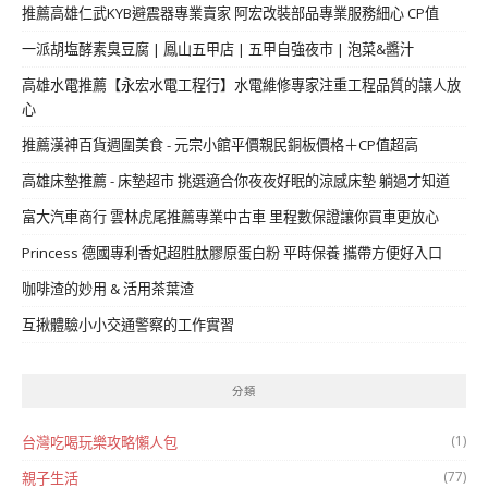
推薦高雄仁武KYB避震器專業賣家 阿宏改裝部品專業服務細心 CP值
一派胡塩酵素臭豆腐 | 鳳山五甲店 | 五甲自強夜市 | 泡菜&醬汁
高雄水電推薦【永宏水電工程行】水電維修專家注重工程品質的讓人放
心
推薦漢神百貨週圍美食 - 元宗小館平價親民銅板價格＋CP值超高
高雄床墊推薦 - 床墊超市 挑選適合你夜夜好眠的涼感床墊 躺過才知道
富大汽車商行 雲林虎尾推薦專業中古車 里程數保證讓你買車更放心
Princess 德國專利香妃超胜肽膠原蛋白粉 平時保養 攜帶方便好入口
咖啡渣的妙用 & 活用茶葉渣
互揪體驗小小交通警察的工作實習
分類
(1)
台灣吃喝玩樂攻略懶人包
(77)
親子生活