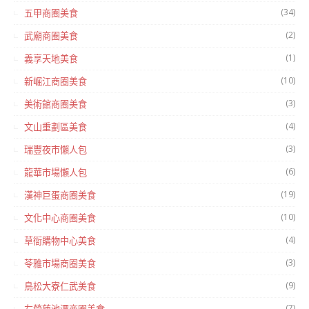
(34)
五甲商圈美食
(2)
武廟商圈美食
(1)
義享天地美食
(10)
新崛江商圈美食
(3)
美術館商圈美食
(4)
文山重劃區美食
(3)
瑞豐夜市懶人包
(6)
龍華市場懶人包
(19)
漢神巨蛋商圈美食
(10)
文化中心商圈美食
(4)
草衙購物中心美食
(3)
苓雅市場商圈美食
(9)
鳥松大寮仁武美食
(7)