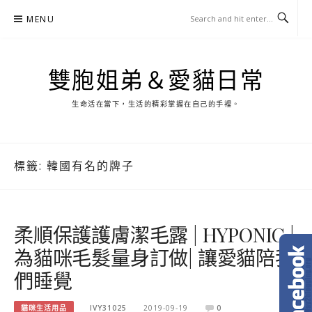
Skip
MENU
to
content
雙胞姐弟＆愛貓日常
生命活在當下，生活的精彩掌握在自己的手裡。
標籤:
韓國有名的牌子
柔順保護護膚潔毛露 | HYPONIC |
為貓咪毛髮量身訂做| 讓愛貓陪我
們睡覺
貓咪生活用品
IVY31025
2019-09-19
0