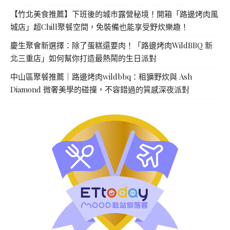
【竹北美食推薦】下班後的城市露營秘境！開箱「路邊烤肉風
城店」超Chill聚餐空間，免裝備也能享受野炊樂趣！
慶生聚會新選擇：除了蛋糕還要肉！「路邊烤肉WildBBQ 新
北三重店」如何幫你打造最熱鬧的生日派對
中山區聚餐推薦｜路邊烤肉wildbbq：粗獷野炊與 Ash
Diamond 微奢美學的碰撞，不容錯過的質感深夜派對