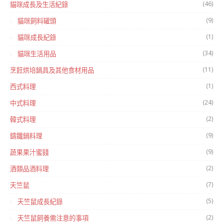
(46)
貓咪成長及生活紀錄
(9)
貓咪飼料罐頭
(1)
貓咪成長紀錄
(34)
貓咪生活用品
(11)
烹飪烘培鍋具及其他食材用品
(1)
西式料理
(24)
中式料理
(2)
韓式料理
(9)
鑄鐵鍋料理
(9)
蔬果果汁蜜餞
(2)
酒類品酒料理
(7)
天竺鼠
(5)
天竺鼠成長紀錄
(2)
天竺鼠飼養需注意的事項