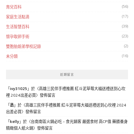
(56)
育兒百科
(17)
家庭生活點滴
(39)
生活智慧百科
(23)
懷孕取卵手術
(2)
雙胞胎姐弟學校記錄
(16)
未分類
近期留言
「
ivy31025
」於〈
高雄三民伴手禮推薦 紅斗泥草莓大福送禮送到心坎
裡 2024出差必買
〉發佈留言
「
丞
」於〈
高雄三民伴手禮推薦 紅斗泥草莓大福送禮送到心坎裡 2024
出差必買
〉發佈留言
「
kelly
」於〈
台南南區火鍋必吃 – 食光鍋客 嚴選食材 高CP值 藥膳養身
精緻個人紙火鍋
〉發佈留言