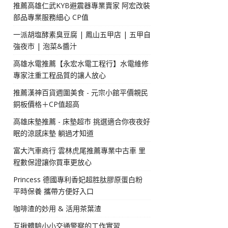
推薦高雄仁武KYB避震器專業賣家 阿宏改裝
部品專業服務細心 CP值
一派胡塩酵素臭豆腐 | 鳳山五甲店 | 五甲自
強夜市 | 泡菜&醬汁
高雄水電推薦【永宏水電工程行】水電維修
專家注重工程品質的讓人放心
推薦漢神百貨週圍美食 - 元宗小館平價親民
銅板價格＋CP值超高
高雄床墊推薦 - 床墊超市 挑選適合你夜夜好
眠的涼感床墊 躺過才知道
富大汽車商行 雲林虎尾推薦專業中古車 里
程數保證讓你買車更放心
Princess 德國專利香妃超胜肽膠原蛋白粉
平時保養 攜帶方便好入口
咖啡渣的妙用 & 活用茶葉渣
互揪體驗小小交通警察的工作實習