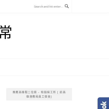
常
推薦高雄駁二住宿 – 帕鉑候工所 [ 前高
雄港務局員工宿舍]