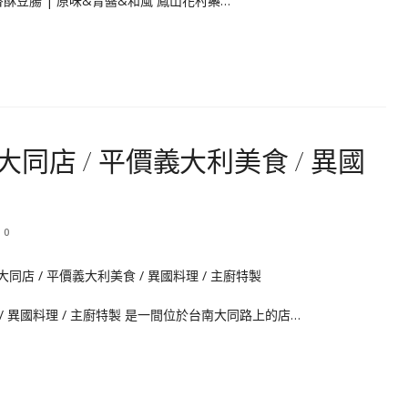
 香酥豆腸 | 原味&青醬&和風 鳳山花村藥…
 大同店 / 平價義大利美食 / 異國
0
食 / 異國料理 / 主廚特製 是一間位於台南大同路上的店…