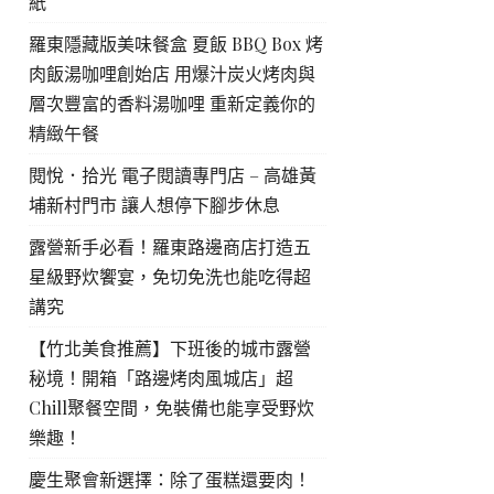
紙
羅東隱藏版美味餐盒 夏飯 BBQ Box 烤
肉飯湯咖哩創始店 用爆汁炭火烤肉與
層次豐富的香料湯咖哩 重新定義你的
精緻午餐
閱悅．拾光 電子閱讀專門店 – 高雄黃
埔新村門市 讓人想停下腳步休息
露營新手必看！羅東路邊商店打造五
星級野炊饗宴，免切免洗也能吃得超
講究
【竹北美食推薦】下班後的城市露營
秘境！開箱「路邊烤肉風城店」超
Chill聚餐空間，免裝備也能享受野炊
樂趣！
慶生聚會新選擇：除了蛋糕還要肉！