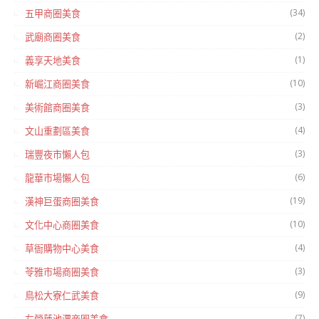
(34)
五甲商圈美食
(2)
武廟商圈美食
(1)
義享天地美食
(10)
新崛江商圈美食
(3)
美術館商圈美食
(4)
文山重劃區美食
(3)
瑞豐夜市懶人包
(6)
龍華市場懶人包
(19)
漢神巨蛋商圈美食
(10)
文化中心商圈美食
(4)
草衙購物中心美食
(3)
苓雅市場商圈美食
(9)
鳥松大寮仁武美食
(7)