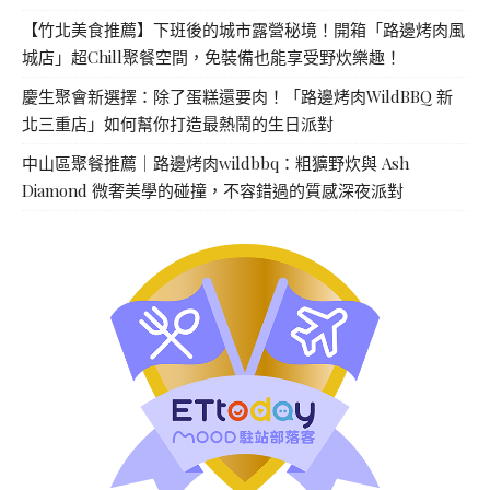
【竹北美食推薦】下班後的城市露營秘境！開箱「路邊烤肉風
城店」超Chill聚餐空間，免裝備也能享受野炊樂趣！
慶生聚會新選擇：除了蛋糕還要肉！「路邊烤肉WildBBQ 新
北三重店」如何幫你打造最熱鬧的生日派對
中山區聚餐推薦｜路邊烤肉wildbbq：粗獷野炊與 Ash
Diamond 微奢美學的碰撞，不容錯過的質感深夜派對