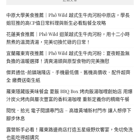
中原大學美食推薦｜Phở Wild 越式生牛肉河粉中原店，學長
姐狂推的高CP值日常料理與新生必看點餐全攻略
花蓮美食推薦｜Phở Wild 迴萊越式生牛肉河粉，用十二小時
熬煮的溫潤清湯，完美切換忙碌的日常！
宜蘭羅東宵夜推薦｜Phở Wild 越式生牛肉河粉：夏夜輕盈無
負擔的溫暖選擇！清爽湯頭與原型食物的完美撫慰
傑昇通信-前鎮瑞隆店．手機最低價．舊機高價收．配件超齊
全 繳費送衛生紙
羅東隱藏版美味餐盒 夏飯 BBQ Box 烤肉飯湯咖哩創始店 用爆
汁炭火烤肉與層次豐富的香料湯咖哩 重新定義你的精緻午餐
閱悅．拾光 電子閱讀專門店 – 高雄黃埔新村門市 讓人想停下
腳步休息
露營新手必看！羅東路邊商店打造五星級野炊饗宴，免切免洗
也能吃得超講究