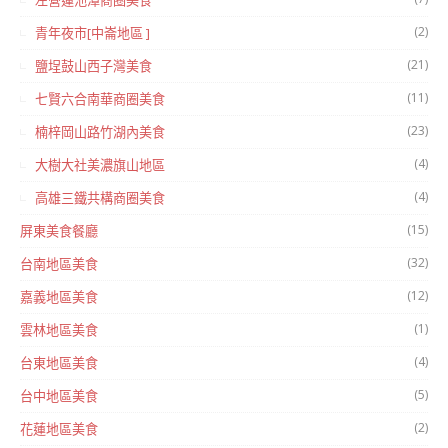
左營蓮池潭商圈美食
(2)
青年夜市[中崙地區 ]
(21)
鹽埕鼓山西子灣美食
(11)
七賢六合南華商圈美食
(23)
楠梓岡山路竹湖內美食
(4)
大樹大社美濃旗山地區
(4)
高雄三鐵共構商圈美食
(15)
屏東美食餐廳
(32)
台南地區美食
(12)
嘉義地區美食
(1)
雲林地區美食
(4)
台東地區美食
(5)
台中地區美食
(2)
花蓮地區美食