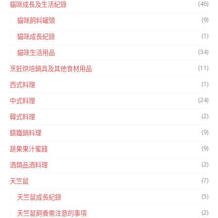
(46)
貓咪成長及生活紀錄
(9)
貓咪飼料罐頭
(1)
貓咪成長紀錄
(34)
貓咪生活用品
(11)
烹飪烘培鍋具及其他食材用品
(1)
西式料理
(24)
中式料理
(2)
韓式料理
(9)
鑄鐵鍋料理
(9)
蔬果果汁蜜餞
(2)
酒類品酒料理
(7)
天竺鼠
(5)
天竺鼠成長紀錄
(2)
天竺鼠飼養需注意的事項