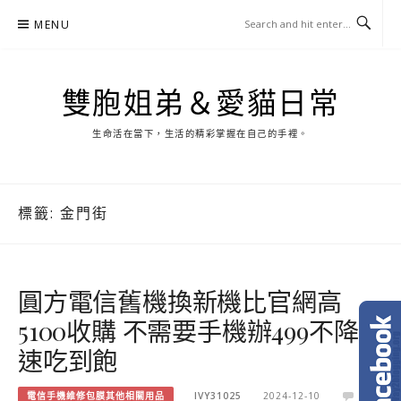
Skip
MENU
to
content
雙胞姐弟＆愛貓日常
生命活在當下，生活的精彩掌握在自己的手裡。
標籤:
金門街
圓方電信舊機換新機比官網高
5100收購 不需要手機辦499不降
速吃到飽
電信手機維修包膜其他相關用品
IVY31025
2024-12-10