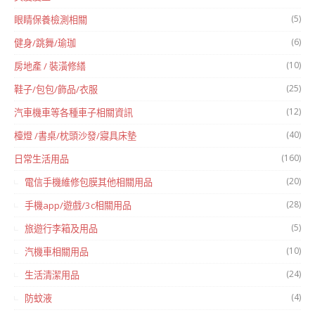
(5)
眼睛保養檢測相關
(6)
健身/跳舞/瑜珈
(10)
房地產 / 裝潢修繕
(25)
鞋子/包包/飾品/衣服
(12)
汽車機車等各種車子相關資訊
(40)
檯燈 /書桌/枕頭沙發/寢具床墊
(160)
日常生活用品
(20)
電信手機維修包膜其他相關用品
(28)
手機app/遊戲/3c相關用品
(5)
旅遊行李箱及用品
(10)
汽機車相關用品
(24)
生活清潔用品
(4)
防蚊液