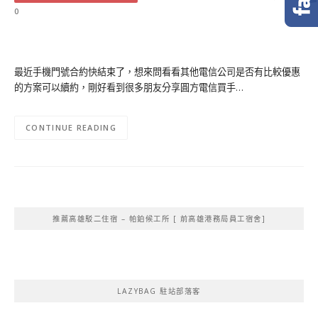
0
最近手機門號合約快結束了，想來問看看其他電信公司是否有比較優惠
的方案可以續約，剛好看到很多朋友分享圓方電信買手…
CONTINUE READING
推薦高雄駁二住宿 – 帕鉑候工所 [ 前高雄港務局員工宿舍]
LAZYBAG 駐站部落客