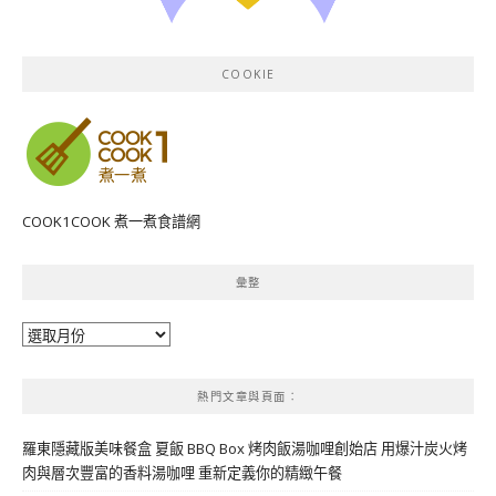
COOKIE
COOK1COOK 煮一煮食譜網
彙整
彙
整
熱門文章與頁面︰
羅東隱藏版美味餐盒 夏飯 BBQ Box 烤肉飯湯咖哩創始店 用爆汁炭火烤
肉與層次豐富的香料湯咖哩 重新定義你的精緻午餐