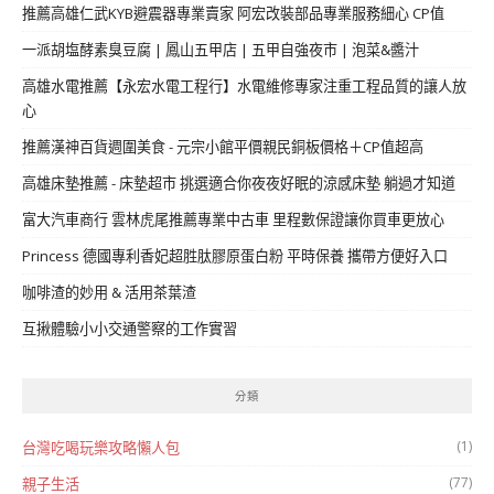
推薦高雄仁武KYB避震器專業賣家 阿宏改裝部品專業服務細心 CP值
一派胡塩酵素臭豆腐 | 鳳山五甲店 | 五甲自強夜市 | 泡菜&醬汁
高雄水電推薦【永宏水電工程行】水電維修專家注重工程品質的讓人放
心
推薦漢神百貨週圍美食 - 元宗小館平價親民銅板價格＋CP值超高
高雄床墊推薦 - 床墊超市 挑選適合你夜夜好眠的涼感床墊 躺過才知道
富大汽車商行 雲林虎尾推薦專業中古車 里程數保證讓你買車更放心
Princess 德國專利香妃超胜肽膠原蛋白粉 平時保養 攜帶方便好入口
咖啡渣的妙用 & 活用茶葉渣
互揪體驗小小交通警察的工作實習
分類
(1)
台灣吃喝玩樂攻略懶人包
(77)
親子生活