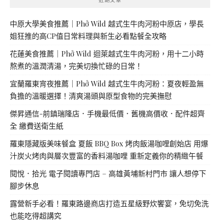
中原大學美食推薦｜Phở Wild 越式生牛肉河粉中原店，學長
姐狂推的高CP值日常料理與新生必看點餐全攻略
花蓮美食推薦｜Phở Wild 迴萊越式生牛肉河粉，用十二小時
熬煮的溫潤清湯，完美切換忙碌的日常！
宜蘭羅東宵夜推薦｜Phở Wild 越式生牛肉河粉：夏夜輕盈無
負擔的溫暖選擇！清爽湯頭與原型食物的完美撫慰
傑昇通信-前鎮瑞隆店．手機最低價．舊機高價收．配件超齊
全 繳費送衛生紙
羅東隱藏版美味餐盒 夏飯 BBQ Box 烤肉飯湯咖哩創始店 用爆
汁炭火烤肉與層次豐富的香料湯咖哩 重新定義你的精緻午餐
閱悅．拾光 電子閱讀專門店 – 高雄黃埔新村門市 讓人想停下
腳步休息
露營新手必看！羅東路邊商店打造五星級野炊饗宴，免切免洗
也能吃得超講究