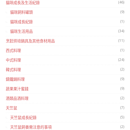
(46)
貓咪成長及生活紀錄
(9)
貓咪飼料罐頭
(1)
貓咪成長紀錄
(34)
貓咪生活用品
(11)
烹飪烘培鍋具及其他食材用品
(1)
西式料理
(24)
中式料理
(2)
韓式料理
(9)
鑄鐵鍋料理
(9)
蔬果果汁蜜餞
(2)
酒類品酒料理
(7)
天竺鼠
(5)
天竺鼠成長紀錄
(2)
天竺鼠飼養需注意的事項