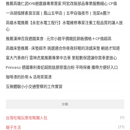
推薦高雄仁武KYB避震器專業賣家 阿宏改裝部品專業服務細心 CP值
一派胡塩酵素臭豆腐 | 鳳山五甲店 | 五甲自強夜市 | 泡菜&醬汁
高雄水電推薦【永宏水電工程行】水電維修專家注重工程品質的讓人放
心
推薦漢神百貨週圍美食 - 元宗小館平價親民銅板價格＋CP值超高
高雄床墊推薦 - 床墊超市 挑選適合你夜夜好眠的涼感床墊 躺過才知道
富大汽車商行 雲林虎尾推薦專業中古車 里程數保證讓你買車更放心
Princess 德國專利香妃超胜肽膠原蛋白粉 平時保養 攜帶方便好入口
咖啡渣的妙用 & 活用茶葉渣
互揪體驗小小交通警察的工作實習
分類
(1)
台灣吃喝玩樂攻略懶人包
(77)
親子生活