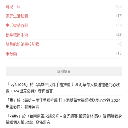
(56)
育兒百科
(17)
家庭生活點滴
(39)
生活智慧百科
(23)
懷孕取卵手術
(2)
雙胞胎姐弟學校記錄
(16)
未分類
近期留言
「
ivy31025
」於〈
高雄三民伴手禮推薦 紅斗泥草莓大福送禮送到心坎
裡 2024出差必買
〉發佈留言
「
丞
」於〈
高雄三民伴手禮推薦 紅斗泥草莓大福送禮送到心坎裡 2024
出差必買
〉發佈留言
「
kelly
」於〈
台南南區火鍋必吃 – 食光鍋客 嚴選食材 高CP值 藥膳養身
精緻個人紙火鍋
〉發佈留言