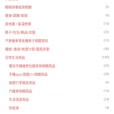
(5)
眼睛保養檢測相關
(6)
健身/跳舞/瑜珈
(10)
房地產 / 裝潢修繕
(25)
鞋子/包包/飾品/衣服
(12)
汽車機車等各種車子相關資訊
(40)
檯燈 /書桌/枕頭沙發/寢具床墊
(160)
日常生活用品
(20)
電信手機維修包膜其他相關用品
(28)
手機app/遊戲/3c相關用品
(5)
旅遊行李箱及用品
(10)
汽機車相關用品
(24)
生活清潔用品
(4)
防蚊液