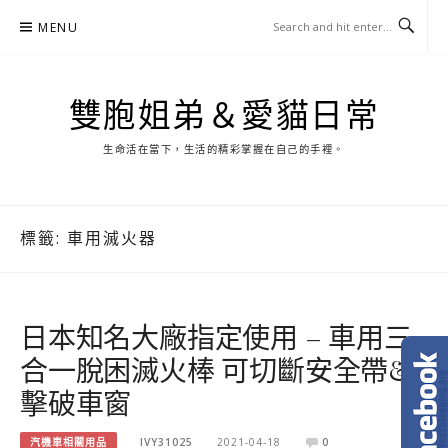
Skip
MENU
to
content
雙胞姐弟＆愛貓日常
生命活在當下，生活的精彩掌握在自己的手裡。
標籤:
車用滅火器
日本知名大廠指定使用 – 車用三
合一脫困滅火棒 可切斷安全帶&
擊破車窗
汽機車相關用品
IVY31025
2021-04-18
0