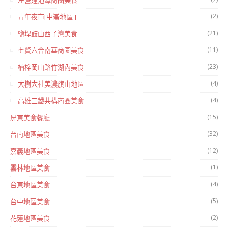
左營蓮池潭商圈美食
(2)
青年夜市[中崙地區 ]
(21)
鹽埕鼓山西子灣美食
(11)
七賢六合南華商圈美食
(23)
楠梓岡山路竹湖內美食
(4)
大樹大社美濃旗山地區
(4)
高雄三鐵共構商圈美食
(15)
屏東美食餐廳
(32)
台南地區美食
(12)
嘉義地區美食
(1)
雲林地區美食
(4)
台東地區美食
(5)
台中地區美食
(2)
花蓮地區美食