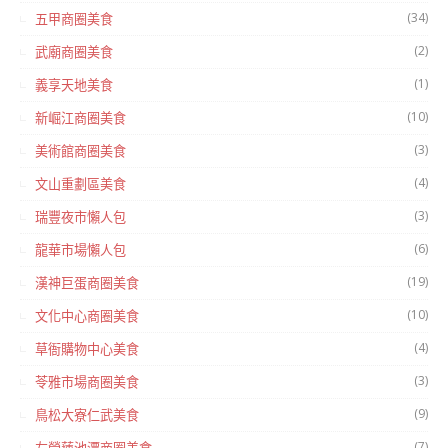
(34)
五甲商圈美食
(2)
武廟商圈美食
(1)
義享天地美食
(10)
新崛江商圈美食
(3)
美術館商圈美食
(4)
文山重劃區美食
(3)
瑞豐夜市懶人包
(6)
龍華市場懶人包
(19)
漢神巨蛋商圈美食
(10)
文化中心商圈美食
(4)
草衙購物中心美食
(3)
苓雅市場商圈美食
(9)
鳥松大寮仁武美食
(7)