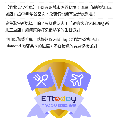
【竹北美食推薦】下班後的城市露營秘境！開箱「路邊烤肉風
城店」超Chill聚餐空間，免裝備也能享受野炊樂趣！
慶生聚會新選擇：除了蛋糕還要肉！「路邊烤肉WildBBQ 新
北三重店」如何幫你打造最熱鬧的生日派對
中山區聚餐推薦｜路邊烤肉wildbbq：粗獷野炊與 Ash
Diamond 微奢美學的碰撞，不容錯過的質感深夜派對