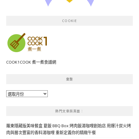
COOKIE
COOK1COOK 煮一煮食譜網
彙整
彙
整
熱門文章與頁面︰
羅東隱藏版美味餐盒 夏飯 BBQ Box 烤肉飯湯咖哩創始店 用爆汁炭火烤
肉與層次豐富的香料湯咖哩 重新定義你的精緻午餐