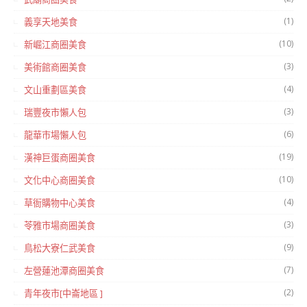
(1)
義享天地美食
(10)
新崛江商圈美食
(3)
美術館商圈美食
(4)
文山重劃區美食
(3)
瑞豐夜市懶人包
(6)
龍華市場懶人包
(19)
漢神巨蛋商圈美食
(10)
文化中心商圈美食
(4)
草衙購物中心美食
(3)
苓雅市場商圈美食
(9)
鳥松大寮仁武美食
(7)
左營蓮池潭商圈美食
(2)
青年夜市[中崙地區 ]