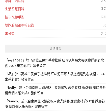
(17)
家庭生活點滴
(39)
生活智慧百科
(23)
懷孕取卵手術
(2)
雙胞胎姐弟學校記錄
(16)
未分類
近期留言
「
ivy31025
」於〈
高雄三民伴手禮推薦 紅斗泥草莓大福送禮送到心坎
裡 2024出差必買
〉發佈留言
「
丞
」於〈
高雄三民伴手禮推薦 紅斗泥草莓大福送禮送到心坎裡 2024
出差必買
〉發佈留言
「
kelly
」於〈
台南南區火鍋必吃 – 食光鍋客 嚴選食材 高CP值 藥膳養身
精緻個人紙火鍋
〉發佈留言
「
Sandy
」於〈
台南南區火鍋必吃 – 食光鍋客 嚴選食材 高CP值 藥膳養
身 精緻個人紙火鍋
〉發佈留言