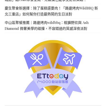
慶生聚會新選擇：除了蛋糕還要肉！「路邊烤肉WildBBQ 新
北三重店」如何幫你打造最熱鬧的生日派對
中山區聚餐推薦｜路邊烤肉wildbbq：粗獷野炊與 Ash
Diamond 微奢美學的碰撞，不容錯過的質感深夜派對