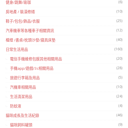
(6)
健身/跳舞/瑜珈
(10)
房地產 / 裝潢修繕
(25)
鞋子/包包/飾品/衣服
(12)
汽車機車等各種車子相關資訊
(40)
檯燈 /書桌/枕頭沙發/寢具床墊
(160)
日常生活用品
(20)
電信手機維修包膜其他相關用品
(28)
手機app/遊戲/3c相關用品
(5)
旅遊行李箱及用品
(10)
汽機車相關用品
(24)
生活清潔用品
(4)
防蚊液
(46)
貓咪成長及生活紀錄
(9)
貓咪飼料罐頭