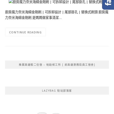
廚房魔力奈米海綿金剛刷 | 可拆卸設計 | 尾部掛孔 | 替換式刷頭 廚房魔
力奈米海綿金剛刷 是媽媽做家事清潔…
CONTINUE READING
推薦高雄駁二住宿 – 帕鉑候工所 [ 前高雄港務局員工宿舍]
LAZYBAG 駐站部落客