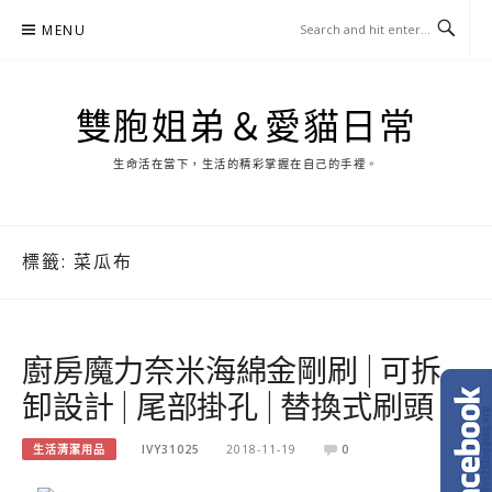
Skip
MENU
to
content
雙胞姐弟＆愛貓日常
生命活在當下，生活的精彩掌握在自己的手裡。
標籤:
菜瓜布
廚房魔力奈米海綿金剛刷 | 可拆
卸設計 | 尾部掛孔 | 替換式刷頭
生活清潔用品
IVY31025
2018-11-19
0