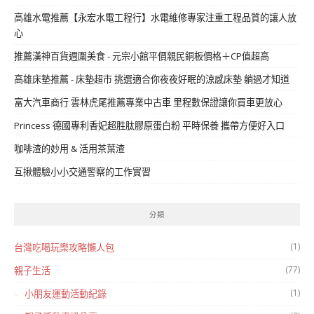
高雄水電推薦【永宏水電工程行】水電維修專家注重工程品質的讓人放
心
推薦漢神百貨週圍美食 - 元宗小館平價親民銅板價格＋CP值超高
高雄床墊推薦 - 床墊超市 挑選適合你夜夜好眠的涼感床墊 躺過才知道
富大汽車商行 雲林虎尾推薦專業中古車 里程數保證讓你買車更放心
Princess 德國專利香妃超胜肽膠原蛋白粉 平時保養 攜帶方便好入口
咖啡渣的妙用 & 活用茶葉渣
互揪體驗小小交通警察的工作實習
分類
(1)
台灣吃喝玩樂攻略懶人包
(77)
親子生活
(1)
小朋友運動活動紀錄