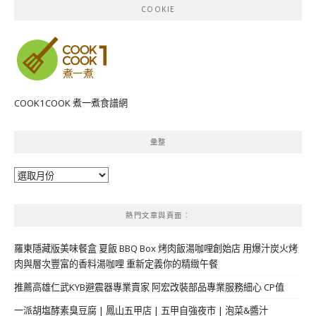
COOKIE
COOK1COOK 煮一煮食譜網
彙整
彙
整
熱門文章與頁面︰
羅東隱藏版美味餐盒 夏飯 BBQ Box 烤肉飯湯咖哩創始店 用爆汁炭火烤
肉與層次豐富的香料湯咖哩 重新定義你的精緻午餐
推薦高雄仁武KYB避震器專業賣家 阿宏改裝部品專業服務細心 CP值
一派胡塩酵素臭豆腐 | 鳳山五甲店 | 五甲自強夜市 | 泡菜&醬汁