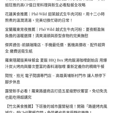
姐狂推的高CP值日常料理與新生必看點餐全攻略
花蓮美食推薦｜Phở Wild 迴萊越式生牛肉河粉，用十二小時
熬煮的溫潤清湯，完美切換忙碌的日常！
宜蘭羅東宵夜推薦｜Phở Wild 越式生牛肉河粉：夏夜輕盈無
負擔的溫暖選擇！清爽湯頭與原型食物的完美撫慰
傑昇通信-前鎮瑞隆店．手機最低價．舊機高價收．配件超齊
全 繳費送衛生紙
羅東隱藏版美味餐盒 夏飯 BBQ Box 烤肉飯湯咖哩創始店 用爆
汁炭火烤肉與層次豐富的香料湯咖哩 重新定義你的精緻午餐
閱悅．拾光 電子閱讀專門店 – 高雄黃埔新村門市 讓人想停下
腳步休息
露營新手必看！羅東路邊商店打造五星級野炊饗宴，免切免洗
也能吃得超講究
【竹北美食推薦】下班後的城市露營秘境！開箱「路邊烤肉風
城店」超Chill聚餐空間，免裝備也能享受野炊樂趣！