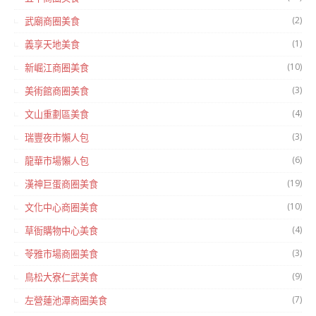
(2)
武廟商圈美食
(1)
義享天地美食
(10)
新崛江商圈美食
(3)
美術館商圈美食
(4)
文山重劃區美食
(3)
瑞豐夜市懶人包
(6)
龍華市場懶人包
(19)
漢神巨蛋商圈美食
(10)
文化中心商圈美食
(4)
草衙購物中心美食
(3)
苓雅市場商圈美食
(9)
鳥松大寮仁武美食
(7)
左營蓮池潭商圈美食