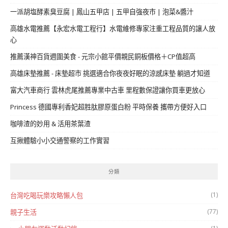
一派胡塩酵素臭豆腐 | 鳳山五甲店 | 五甲自強夜市 | 泡菜&醬汁
高雄水電推薦【永宏水電工程行】水電維修專家注重工程品質的讓人放
心
推薦漢神百貨週圍美食 - 元宗小館平價親民銅板價格＋CP值超高
高雄床墊推薦 - 床墊超市 挑選適合你夜夜好眠的涼感床墊 躺過才知道
富大汽車商行 雲林虎尾推薦專業中古車 里程數保證讓你買車更放心
Princess 德國專利香妃超胜肽膠原蛋白粉 平時保養 攜帶方便好入口
咖啡渣的妙用 & 活用茶葉渣
互揪體驗小小交通警察的工作實習
分類
(1)
台灣吃喝玩樂攻略懶人包
(77)
親子生活