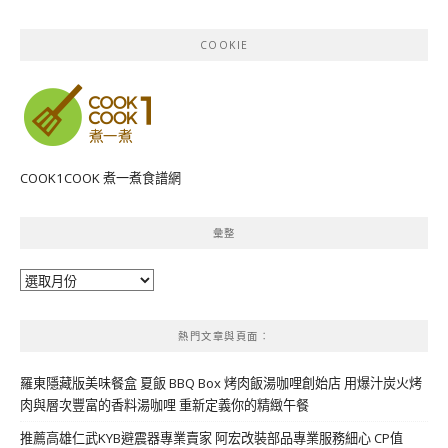
COOKIE
COOK1COOK 煮一煮食譜網
彙整
彙
整
熱門文章與頁面︰
羅東隱藏版美味餐盒 夏飯 BBQ Box 烤肉飯湯咖哩創始店 用爆汁炭火烤
肉與層次豐富的香料湯咖哩 重新定義你的精緻午餐
推薦高雄仁武KYB避震器專業賣家 阿宏改裝部品專業服務細心 CP值