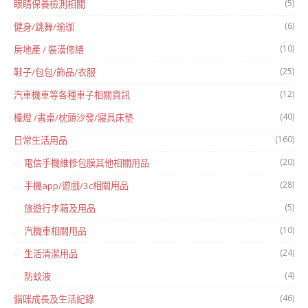
(5)
眼睛保養檢測相關
(6)
健身/跳舞/瑜珈
(10)
房地產 / 裝潢修繕
(25)
鞋子/包包/飾品/衣服
(12)
汽車機車等各種車子相關資訊
(40)
檯燈 /書桌/枕頭沙發/寢具床墊
(160)
日常生活用品
(20)
電信手機維修包膜其他相關用品
(28)
手機app/遊戲/3c相關用品
(5)
旅遊行李箱及用品
(10)
汽機車相關用品
(24)
生活清潔用品
(4)
防蚊液
(46)
貓咪成長及生活紀錄