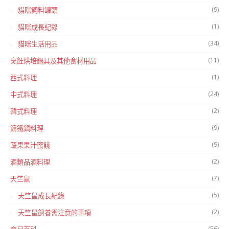
(9)
貓咪飼料罐頭
(1)
貓咪成長紀錄
(34)
貓咪生活用品
(11)
烹飪烘培鍋具及其他食材用品
(1)
西式料理
(24)
中式料理
(2)
韓式料理
(9)
鑄鐵鍋料理
(9)
蔬果果汁蜜餞
(2)
酒類品酒料理
(7)
天竺鼠
(5)
天竺鼠成長紀錄
(2)
天竺鼠飼養需注意的事項
(56)