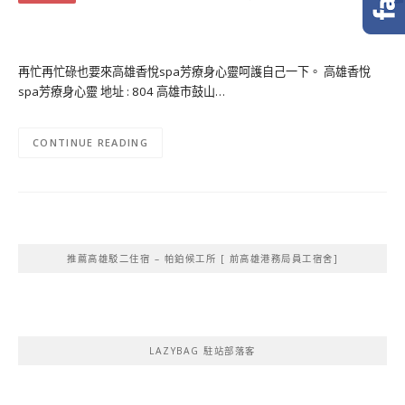
再忙再忙碌也要來高雄香悅spa芳療身心靈呵護自己一下。 高雄香悅
spa芳療身心靈 地址 : 804 高雄市鼓山…
CONTINUE READING
推薦高雄駁二住宿 – 帕鉑候工所 [ 前高雄港務局員工宿舍]
LAZYBAG 駐站部落客