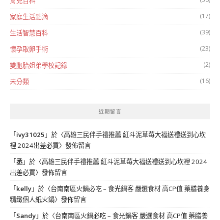
育兒百科
(17)
家庭生活點滴
(39)
生活智慧百科
(23)
懷孕取卵手術
(2)
雙胞胎姐弟學校記錄
(16)
未分類
近期留言
「
ivy31025
」於〈
高雄三民伴手禮推薦 紅斗泥草莓大福送禮送到心坎
裡 2024出差必買
〉發佈留言
「
丞
」於〈
高雄三民伴手禮推薦 紅斗泥草莓大福送禮送到心坎裡 2024
出差必買
〉發佈留言
「
kelly
」於〈
台南南區火鍋必吃 – 食光鍋客 嚴選食材 高CP值 藥膳養身
精緻個人紙火鍋
〉發佈留言
「
Sandy
」於〈
台南南區火鍋必吃 – 食光鍋客 嚴選食材 高CP值 藥膳養