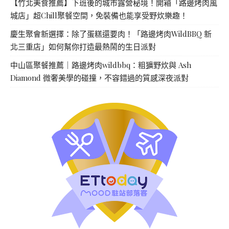
【竹北美食推薦】下班後的城市露營秘境！開箱「路邊烤肉風
城店」超Chill聚餐空間，免裝備也能享受野炊樂趣！
慶生聚會新選擇：除了蛋糕還要肉！「路邊烤肉WildBBQ 新
北三重店」如何幫你打造最熱鬧的生日派對
中山區聚餐推薦｜路邊烤肉wildbbq：粗獷野炊與 Ash
Diamond 微奢美學的碰撞，不容錯過的質感深夜派對