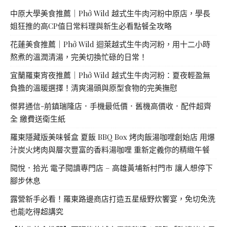
中原大學美食推薦｜Phở Wild 越式生牛肉河粉中原店，學長
姐狂推的高CP值日常料理與新生必看點餐全攻略
花蓮美食推薦｜Phở Wild 迴萊越式生牛肉河粉，用十二小時
熬煮的溫潤清湯，完美切換忙碌的日常！
宜蘭羅東宵夜推薦｜Phở Wild 越式生牛肉河粉：夏夜輕盈無
負擔的溫暖選擇！清爽湯頭與原型食物的完美撫慰
傑昇通信-前鎮瑞隆店．手機最低價．舊機高價收．配件超齊
全 繳費送衛生紙
羅東隱藏版美味餐盒 夏飯 BBQ Box 烤肉飯湯咖哩創始店 用爆
汁炭火烤肉與層次豐富的香料湯咖哩 重新定義你的精緻午餐
閱悅．拾光 電子閱讀專門店 – 高雄黃埔新村門市 讓人想停下
腳步休息
露營新手必看！羅東路邊商店打造五星級野炊饗宴，免切免洗
也能吃得超講究