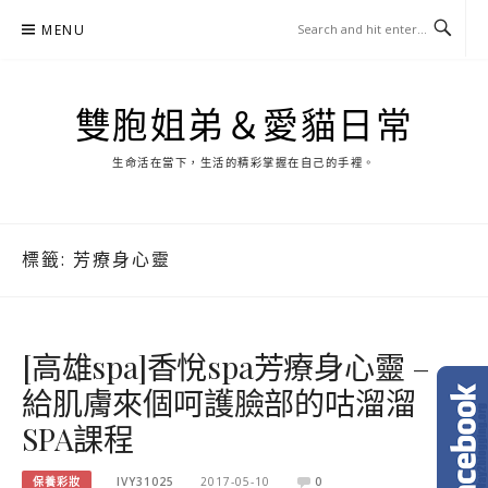
Skip
MENU
to
content
雙胞姐弟＆愛貓日常
生命活在當下，生活的精彩掌握在自己的手裡。
標籤:
芳療身心靈
[高雄spa]香悅spa芳療身心靈 –
給肌膚來個呵護臉部的咕溜溜
SPA課程
保養彩妝
IVY31025
2017-05-10
0