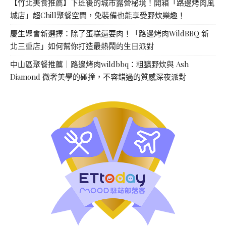
【竹北美食推薦】下班後的城市露營秘境！開箱「路邊烤肉風
城店」超Chill聚餐空間，免裝備也能享受野炊樂趣！
慶生聚會新選擇：除了蛋糕還要肉！「路邊烤肉WildBBQ 新
北三重店」如何幫你打造最熱鬧的生日派對
中山區聚餐推薦｜路邊烤肉wildbbq：粗獷野炊與 Ash
Diamond 微奢美學的碰撞，不容錯過的質感深夜派對