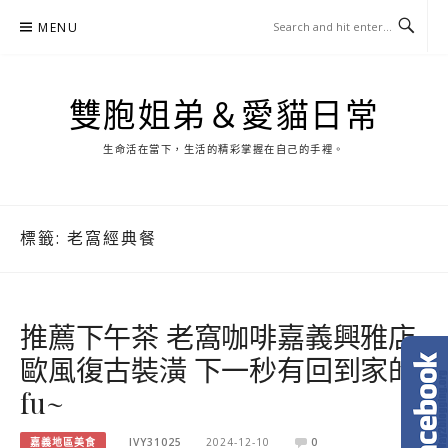
Skip
MENU
to
content
雙胞姐弟＆愛貓日常
生命活在當下，生活的精彩掌握在自己的手裡。
標籤:
老窩經典餐
推薦下午茶 老窩咖啡嘉義興雅店
歐風復古裝潢 下一秒有回到家的
fu~
嘉義地區美食
IVY31025
2024-12-10
0