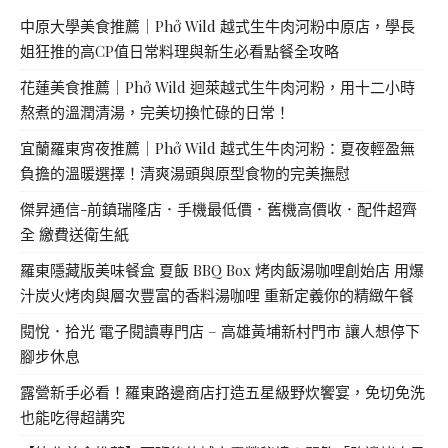
中原大學美食推薦｜Phở Wild 越式生牛肉河粉中原店，學長
姐狂推的高CP值日常料理與新生必看點餐全攻略
花蓮美食推薦｜Phở Wild 迴萊越式生牛肉河粉，用十二小時
熬煮的溫潤清湯，完美切換忙碌的日常！
宜蘭羅東宵夜推薦｜Phở Wild 越式生牛肉河粉：夏夜輕盈無
負擔的溫暖選擇！清爽湯頭與原型食物的完美撫慰
傑昇通信-前鎮瑞隆店．手機最低價．舊機高價收．配件超齊
全 繳費送衛生紙
羅東隱藏版美味餐盒 夏飯 BBQ Box 烤肉飯湯咖哩創始店 用爆
汁炭火烤肉與層次豐富的香料湯咖哩 重新定義你的精緻午餐
閱悅．拾光 電子閱讀專門店 – 高雄黃埔新村門市 讓人想停下
腳步休息
露營新手必看！羅東路邊商店打造五星級野炊饗宴，免切免洗
也能吃得超講究