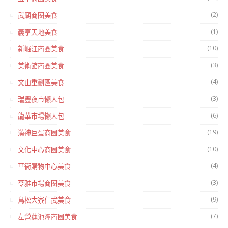
(2)
武廟商圈美食
(1)
義享天地美食
(10)
新崛江商圈美食
(3)
美術館商圈美食
(4)
文山重劃區美食
(3)
瑞豐夜市懶人包
(6)
龍華市場懶人包
(19)
漢神巨蛋商圈美食
(10)
文化中心商圈美食
(4)
草衙購物中心美食
(3)
苓雅市場商圈美食
(9)
鳥松大寮仁武美食
(7)
左營蓮池潭商圈美食