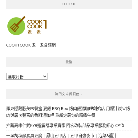
COOKIE
COOK1COOK 煮一煮食譜網
彙整
彙
整
熱門文章與頁面︰
羅東隱藏版美味餐盒 夏飯 BBQ Box 烤肉飯湯咖哩創始店 用爆汁炭火烤
肉與層次豐富的香料湯咖哩 重新定義你的精緻午餐
推薦高雄仁武KYB避震器專業賣家 阿宏改裝部品專業服務細心 CP值
一派胡塩酵素臭豆腐 | 鳳山五甲店 | 五甲自強夜市 | 泡菜&醬汁