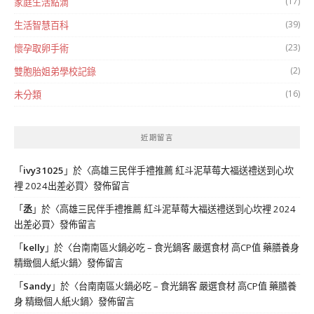
(17)
家庭生活點滴
(39)
生活智慧百科
(23)
懷孕取卵手術
(2)
雙胞胎姐弟學校記錄
(16)
未分類
近期留言
「
ivy31025
」於〈
高雄三民伴手禮推薦 紅斗泥草莓大福送禮送到心坎
裡 2024出差必買
〉發佈留言
「
丞
」於〈
高雄三民伴手禮推薦 紅斗泥草莓大福送禮送到心坎裡 2024
出差必買
〉發佈留言
「
kelly
」於〈
台南南區火鍋必吃 – 食光鍋客 嚴選食材 高CP值 藥膳養身
精緻個人紙火鍋
〉發佈留言
「
Sandy
」於〈
台南南區火鍋必吃 – 食光鍋客 嚴選食材 高CP值 藥膳養
身 精緻個人紙火鍋
〉發佈留言