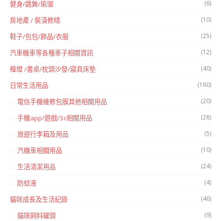
(6)
健身/跳舞/瑜珈
(10)
房地產 / 裝潢修繕
(25)
鞋子/包包/飾品/衣服
(12)
汽車機車等各種車子相關資訊
(40)
檯燈 /書桌/枕頭沙發/寢具床墊
(160)
日常生活用品
(20)
電信手機維修包膜其他相關用品
(28)
手機app/遊戲/3c相關用品
(5)
旅遊行李箱及用品
(10)
汽機車相關用品
(24)
生活清潔用品
(4)
防蚊液
(46)
貓咪成長及生活紀錄
(9)
貓咪飼料罐頭