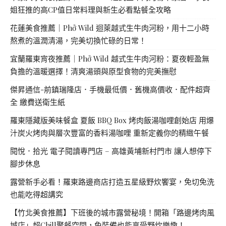
姐狂推的高CP值日常料理與新生必看點餐全攻略
花蓮美食推薦｜Phở Wild 迴萊越式生牛肉河粉，用十二小時
熬煮的溫潤清湯，完美切換忙碌的日常！
宜蘭羅東宵夜推薦｜Phở Wild 越式生牛肉河粉：夏夜輕盈無
負擔的溫暖選擇！清爽湯頭與原型食物的完美撫慰
傑昇通信-前鎮瑞隆店．手機最低價．舊機高價收．配件超齊
全 繳費送衛生紙
羅東隱藏版美味餐盒 夏飯 BBQ Box 烤肉飯湯咖哩創始店 用爆
汁炭火烤肉與層次豐富的香料湯咖哩 重新定義你的精緻午餐
閱悅．拾光 電子閱讀專門店 – 高雄黃埔新村門市 讓人想停下
腳步休息
露營新手必看！羅東路邊商店打造五星級野炊饗宴，免切免洗
也能吃得超講究
【竹北美食推薦】下班後的城市露營秘境！開箱「路邊烤肉風
城店」超Chill聚餐空間，免裝備也能享受野炊樂趣！