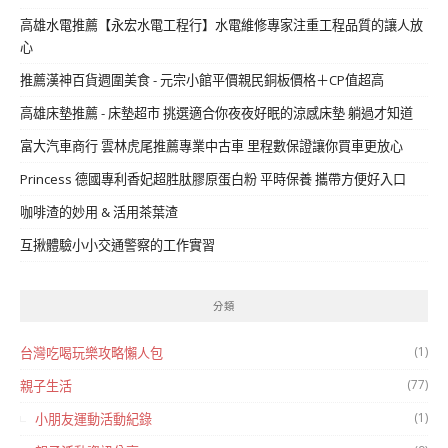
高雄水電推薦【永宏水電工程行】水電維修專家注重工程品質的讓人放
心
推薦漢神百貨週圍美食 - 元宗小館平價親民銅板價格＋CP值超高
高雄床墊推薦 - 床墊超市 挑選適合你夜夜好眠的涼感床墊 躺過才知道
富大汽車商行 雲林虎尾推薦專業中古車 里程數保證讓你買車更放心
Princess 德國專利香妃超胜肽膠原蛋白粉 平時保養 攜帶方便好入口
咖啡渣的妙用 & 活用茶葉渣
互揪體驗小小交通警察的工作實習
分類
(1)
台灣吃喝玩樂攻略懶人包
(77)
親子生活
(1)
小朋友運動活動紀錄