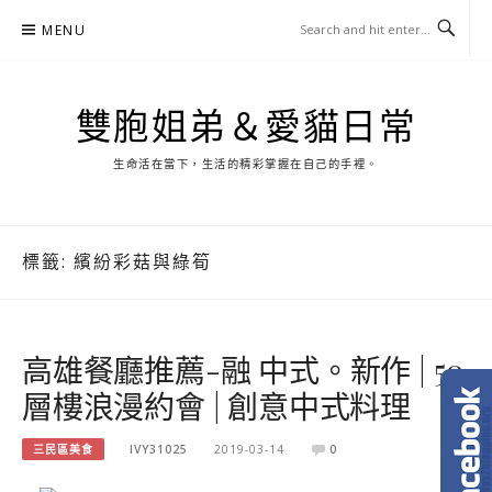
Skip
MENU
to
content
雙胞姐弟＆愛貓日常
生命活在當下，生活的精彩掌握在自己的手裡。
標籤:
繽紛彩菇與綠筍
高雄餐廳推薦-融 中式。新作 | 50
層樓浪漫約會 | 創意中式料理
三民區美食
IVY31025
2019-03-14
0