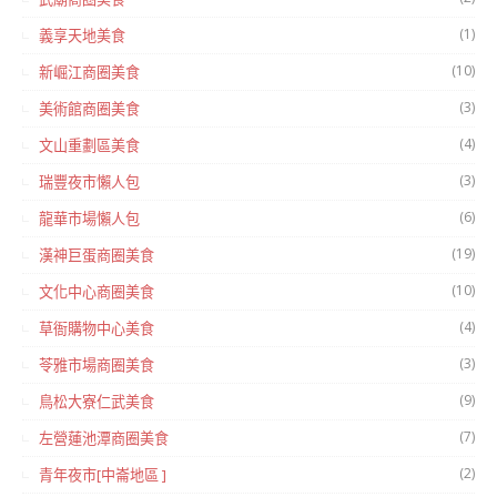
(1)
義享天地美食
(10)
新崛江商圈美食
(3)
美術館商圈美食
(4)
文山重劃區美食
(3)
瑞豐夜市懶人包
(6)
龍華市場懶人包
(19)
漢神巨蛋商圈美食
(10)
文化中心商圈美食
(4)
草衙購物中心美食
(3)
苓雅市場商圈美食
(9)
鳥松大寮仁武美食
(7)
左營蓮池潭商圈美食
(2)
青年夜市[中崙地區 ]