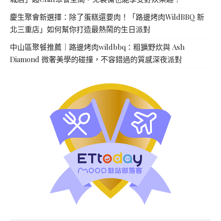
慶生聚會新選擇：除了蛋糕還要肉！「路邊烤肉WildBBQ 新
北三重店」如何幫你打造最熱鬧的生日派對
中山區聚餐推薦｜路邊烤肉wildbbq：粗獷野炊與 Ash
Diamond 微奢美學的碰撞，不容錯過的質感深夜派對