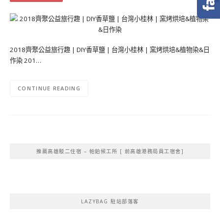
2018齊聚公益旅行趣 | DIY香草鹽 | 台灣小桂林 | 窯烤烘培&植物染&日
作染 201…
CONTINUE READING
推薦高雄駁二住宿 – 帕鉑候工所 [ 前高雄港務局員工宿舍]
LAZYBAG 駐站部落客