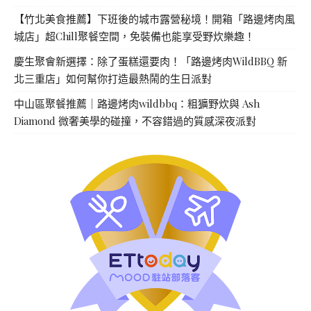
【竹北美食推薦】下班後的城市露營秘境！開箱「路邊烤肉風
城店」超Chill聚餐空間，免裝備也能享受野炊樂趣！
慶生聚會新選擇：除了蛋糕還要肉！「路邊烤肉WildBBQ 新
北三重店」如何幫你打造最熱鬧的生日派對
中山區聚餐推薦｜路邊烤肉wildbbq：粗獷野炊與 Ash
Diamond 微奢美學的碰撞，不容錯過的質感深夜派對