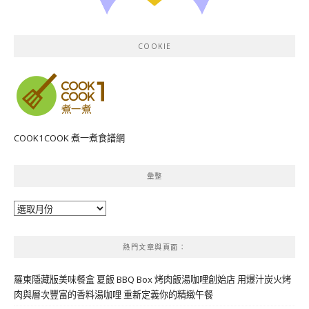
COOKIE
COOK1COOK 煮一煮食譜網
彙整
彙
整
熱門文章與頁面︰
羅東隱藏版美味餐盒 夏飯 BBQ Box 烤肉飯湯咖哩創始店 用爆汁炭火烤
肉與層次豐富的香料湯咖哩 重新定義你的精緻午餐