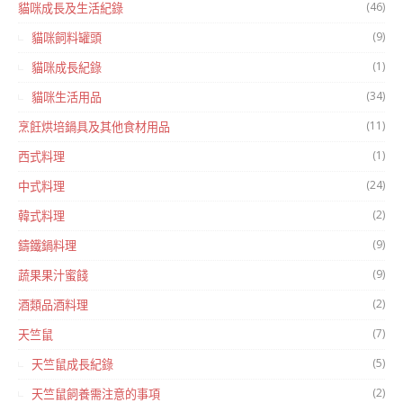
(46)
貓咪成長及生活紀錄
(9)
貓咪飼料罐頭
(1)
貓咪成長紀錄
(34)
貓咪生活用品
(11)
烹飪烘培鍋具及其他食材用品
(1)
西式料理
(24)
中式料理
(2)
韓式料理
(9)
鑄鐵鍋料理
(9)
蔬果果汁蜜餞
(2)
酒類品酒料理
(7)
天竺鼠
(5)
天竺鼠成長紀錄
(2)
天竺鼠飼養需注意的事項