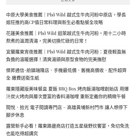
中原大學美食推薦｜Phở Wild 越式生牛肉河粉中原店，學長
姐狂推的高CP值日常料理與新生必看點餐全攻略
花蓮美食推薦｜Phở Wild 迴萊越式生牛肉河粉，用十二小時
熬煮的溫潤清湯，完美切換忙碌的日常！
宜蘭羅東宵夜推薦｜Phở Wild 越式生牛肉河粉：夏夜輕盈無
負擔的溫暖選擇！清爽湯頭與原型食物的完美撫慰
傑昇通信-前鎮瑞隆店．手機最低價．舊機高價收．配件超齊
全 繳費送衛生紙
羅東隱藏版美味餐盒 夏飯 BBQ Box 烤肉飯湯咖哩創始店 用爆
汁炭火烤肉與層次豐富的香料湯咖哩 重新定義你的精緻午餐
閱悅．拾光 電子閱讀專門店 – 高雄黃埔新村門市 讓人想停下
腳步休息
露營新手必看！羅東路邊商店打造五星級野炊饗宴，免切免洗
也能吃得超講究