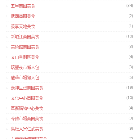
(34)
五甲商圈美食
(2)
武廟商圈美食
(1)
義享天地美食
(10)
新崛江商圈美食
(3)
美術館商圈美食
(4)
文山重劃區美食
(3)
瑞豐夜市懶人包
(6)
龍華市場懶人包
(19)
漢神巨蛋商圈美食
(10)
文化中心商圈美食
(4)
草衙購物中心美食
(3)
苓雅市場商圈美食
(9)
鳥松大寮仁武美食
(7)