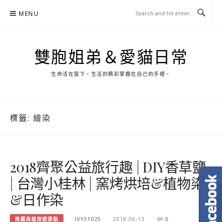
Skip
MENU
to
content
雙胞姐弟＆愛貓日常
生命活在當下，生活的精彩掌握在自己的手裡。
標籤:
繪染
2018齊聚公益旅行趣 | DIY香草鹽
| 台灣小桂林 | 窯烤烘培&植物染
&日作染
推薦高雄旅遊景點
IVY31025
2018-06-13
0