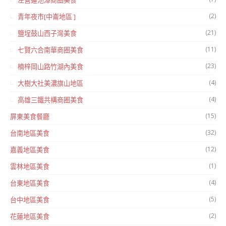
左營蓮池潭商圈美食
(2)
青年夜市[中崙地區 ]
(21)
鹽埕鼓山西子灣美食
(11)
七賢六合南華商圈美食
(23)
楠梓岡山路竹湖內美食
(4)
大樹大社美濃旗山地區
(4)
高雄三鐵共構商圈美食
(15)
屏東美食餐廳
(32)
台南地區美食
(12)
嘉義地區美食
(1)
雲林地區美食
(4)
台東地區美食
(5)
台中地區美食
(2)
花蓮地區美食