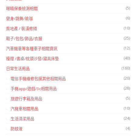
(5)
眼睛保養檢測相關
(6)
健身/跳舞/瑜珈
(10)
房地產 / 裝潢修繕
(25)
鞋子/包包/飾品/衣服
(12)
汽車機車等各種車子相關資訊
(40)
檯燈 /書桌/枕頭沙發/寢具床墊
(160)
日常生活用品
(20)
電信手機維修包膜其他相關用品
(28)
手機app/遊戲/3c相關用品
(5)
旅遊行李箱及用品
(10)
汽機車相關用品
(24)
生活清潔用品
(4)
防蚊液