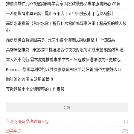
推薦高雄仁武KYB避震器專業賣家 阿宏改裝部品專業服務細心 CP值
一派胡塩酵素臭豆腐 | 鳳山五甲店 | 五甲自強夜市 | 泡菜&醬汁
高雄水電推薦【永宏水電工程行】水電維修專家注重工程品質的讓人放
心
推薦漢神百貨週圍美食 - 元宗小館平價親民銅板價格＋CP值超高
高雄床墊推薦 - 床墊超市 挑選適合你夜夜好眠的涼感床墊 躺過才知道
富大汽車商行 雲林虎尾推薦專業中古車 里程數保證讓你買車更放心
Princess 德國專利香妃超胜肽膠原蛋白粉 平時保養 攜帶方便好入口
咖啡渣的妙用 & 活用茶葉渣
互揪體驗小小交通警察的工作實習
分類
(1)
台灣吃喝玩樂攻略懶人包
(77)
親子生活