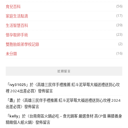
(56)
育兒百科
(17)
家庭生活點滴
(39)
生活智慧百科
(23)
懷孕取卵手術
(2)
雙胞胎姐弟學校記錄
(16)
未分類
近期留言
「
ivy31025
」於〈
高雄三民伴手禮推薦 紅斗泥草莓大福送禮送到心坎
裡 2024出差必買
〉發佈留言
「
丞
」於〈
高雄三民伴手禮推薦 紅斗泥草莓大福送禮送到心坎裡 2024
出差必買
〉發佈留言
「
kelly
」於〈
台南南區火鍋必吃 – 食光鍋客 嚴選食材 高CP值 藥膳養身
精緻個人紙火鍋
〉發佈留言