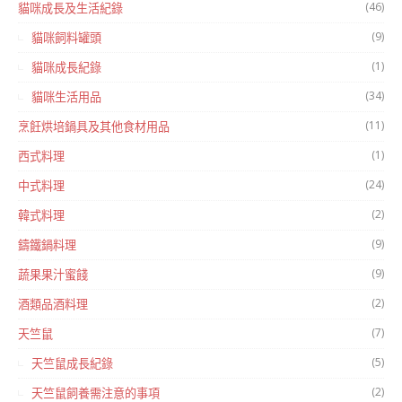
(46)
貓咪成長及生活紀錄
(9)
貓咪飼料罐頭
(1)
貓咪成長紀錄
(34)
貓咪生活用品
(11)
烹飪烘培鍋具及其他食材用品
(1)
西式料理
(24)
中式料理
(2)
韓式料理
(9)
鑄鐵鍋料理
(9)
蔬果果汁蜜餞
(2)
酒類品酒料理
(7)
天竺鼠
(5)
天竺鼠成長紀錄
(2)
天竺鼠飼養需注意的事項