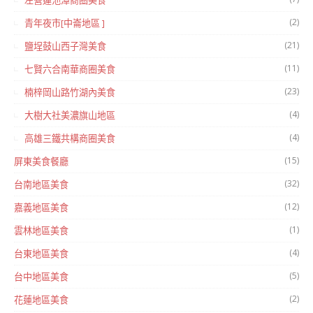
左營蓮池潭商圈美食
(2)
青年夜市[中崙地區 ]
(21)
鹽埕鼓山西子灣美食
(11)
七賢六合南華商圈美食
(23)
楠梓岡山路竹湖內美食
(4)
大樹大社美濃旗山地區
(4)
高雄三鐵共構商圈美食
(15)
屏東美食餐廳
(32)
台南地區美食
(12)
嘉義地區美食
(1)
雲林地區美食
(4)
台東地區美食
(5)
台中地區美食
(2)
花蓮地區美食