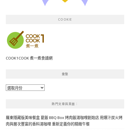
COOKIE
COOK1COOK 煮一煮食譜網
彙整
彙
整
熱門文章與頁面︰
羅東隱藏版美味餐盒 夏飯 BBQ Box 烤肉飯湯咖哩創始店 用爆汁炭火烤
肉與層次豐富的香料湯咖哩 重新定義你的精緻午餐