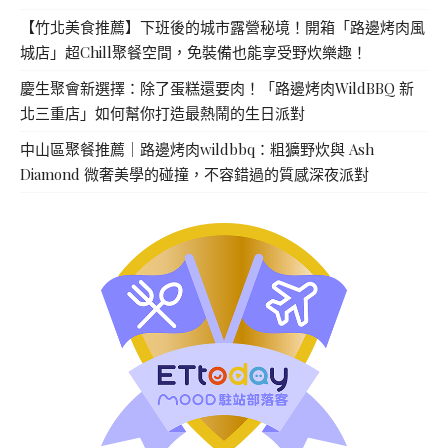
【竹北美食推薦】下班後的城市露營秘境！開箱「路邊烤肉風
城店」超Chill聚餐空間，免裝備也能享受野炊樂趣！
慶生聚會新選擇：除了蛋糕還要肉！「路邊烤肉WildBBQ 新
北三重店」如何幫你打造最熱鬧的生日派對
中山區聚餐推薦｜路邊烤肉wildbbq：粗獷野炊與 Ash
Diamond 微奢美學的碰撞，不容錯過的質感深夜派對