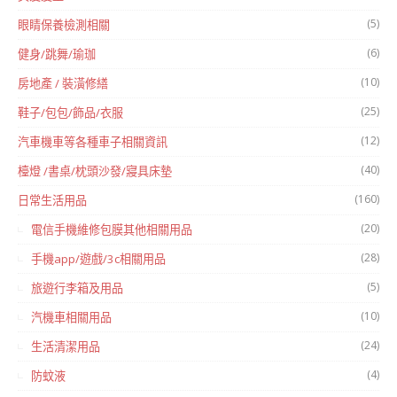
(5)
眼睛保養檢測相關
(6)
健身/跳舞/瑜珈
(10)
房地產 / 裝潢修繕
(25)
鞋子/包包/飾品/衣服
(12)
汽車機車等各種車子相關資訊
(40)
檯燈 /書桌/枕頭沙發/寢具床墊
(160)
日常生活用品
(20)
電信手機維修包膜其他相關用品
(28)
手機app/遊戲/3c相關用品
(5)
旅遊行李箱及用品
(10)
汽機車相關用品
(24)
生活清潔用品
(4)
防蚊液