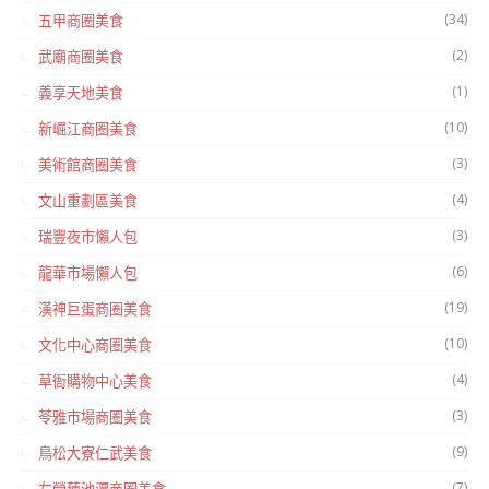
(34)
五甲商圈美食
(2)
武廟商圈美食
(1)
義享天地美食
(10)
新崛江商圈美食
(3)
美術館商圈美食
(4)
文山重劃區美食
(3)
瑞豐夜市懶人包
(6)
龍華市場懶人包
(19)
漢神巨蛋商圈美食
(10)
文化中心商圈美食
(4)
草衙購物中心美食
(3)
苓雅市場商圈美食
(9)
鳥松大寮仁武美食
(7)