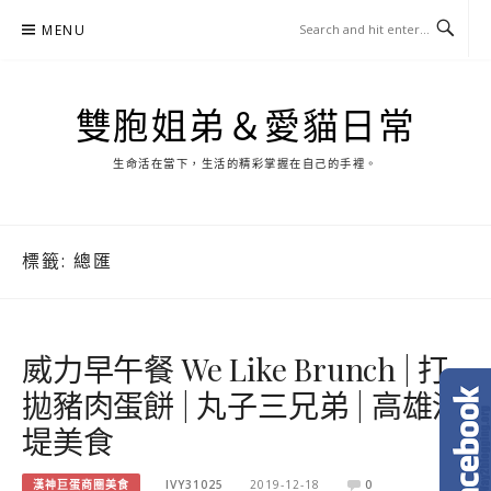
Skip
MENU
to
content
雙胞姐弟＆愛貓日常
生命活在當下，生活的精彩掌握在自己的手裡。
標籤:
總匯
威力早午餐 We Like Brunch | 打
拋豬肉蛋餅 | 丸子三兄弟 | 高雄河
堤美食
漢神巨蛋商圈美食
IVY31025
2019-12-18
0