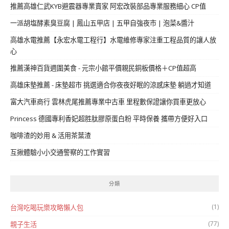
推薦高雄仁武KYB避震器專業賣家 阿宏改裝部品專業服務細心 CP值
一派胡塩酵素臭豆腐 | 鳳山五甲店 | 五甲自強夜市 | 泡菜&醬汁
高雄水電推薦【永宏水電工程行】水電維修專家注重工程品質的讓人放
心
推薦漢神百貨週圍美食 - 元宗小館平價親民銅板價格＋CP值超高
高雄床墊推薦 - 床墊超市 挑選適合你夜夜好眠的涼感床墊 躺過才知道
富大汽車商行 雲林虎尾推薦專業中古車 里程數保證讓你買車更放心
Princess 德國專利香妃超胜肽膠原蛋白粉 平時保養 攜帶方便好入口
咖啡渣的妙用 & 活用茶葉渣
互揪體驗小小交通警察的工作實習
分類
(1)
台灣吃喝玩樂攻略懶人包
(77)
親子生活