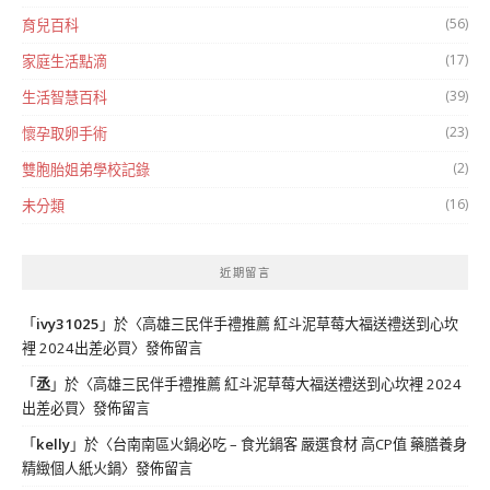
(56)
育兒百科
(17)
家庭生活點滴
(39)
生活智慧百科
(23)
懷孕取卵手術
(2)
雙胞胎姐弟學校記錄
(16)
未分類
近期留言
「
ivy31025
」於〈
高雄三民伴手禮推薦 紅斗泥草莓大福送禮送到心坎
裡 2024出差必買
〉發佈留言
「
丞
」於〈
高雄三民伴手禮推薦 紅斗泥草莓大福送禮送到心坎裡 2024
出差必買
〉發佈留言
「
kelly
」於〈
台南南區火鍋必吃 – 食光鍋客 嚴選食材 高CP值 藥膳養身
精緻個人紙火鍋
〉發佈留言