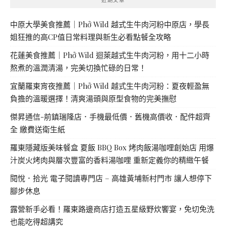
中原大學美食推薦｜Phở Wild 越式生牛肉河粉中原店，學長
姐狂推的高CP值日常料理與新生必看點餐全攻略
花蓮美食推薦｜Phở Wild 迴萊越式生牛肉河粉，用十二小時
熬煮的溫潤清湯，完美切換忙碌的日常！
宜蘭羅東宵夜推薦｜Phở Wild 越式生牛肉河粉：夏夜輕盈無
負擔的溫暖選擇！清爽湯頭與原型食物的完美撫慰
傑昇通信-前鎮瑞隆店．手機最低價．舊機高價收．配件超齊
全 繳費送衛生紙
羅東隱藏版美味餐盒 夏飯 BBQ Box 烤肉飯湯咖哩創始店 用爆
汁炭火烤肉與層次豐富的香料湯咖哩 重新定義你的精緻午餐
閱悅．拾光 電子閱讀專門店 – 高雄黃埔新村門市 讓人想停下
腳步休息
露營新手必看！羅東路邊商店打造五星級野炊饗宴，免切免洗
也能吃得超講究