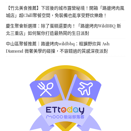
【竹北美食推薦】下班後的城市露營秘境！開箱「路邊烤肉風
城店」超Chill聚餐空間，免裝備也能享受野炊樂趣！
慶生聚會新選擇：除了蛋糕還要肉！「路邊烤肉WildBBQ 新
北三重店」如何幫你打造最熱鬧的生日派對
中山區聚餐推薦｜路邊烤肉wildbbq：粗獷野炊與 Ash
Diamond 微奢美學的碰撞，不容錯過的質感深夜派對