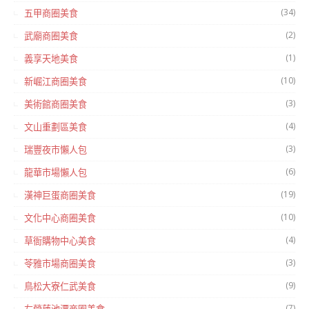
(34)
五甲商圈美食
(2)
武廟商圈美食
(1)
義享天地美食
(10)
新崛江商圈美食
(3)
美術館商圈美食
(4)
文山重劃區美食
(3)
瑞豐夜市懶人包
(6)
龍華市場懶人包
(19)
漢神巨蛋商圈美食
(10)
文化中心商圈美食
(4)
草衙購物中心美食
(3)
苓雅市場商圈美食
(9)
鳥松大寮仁武美食
(7)