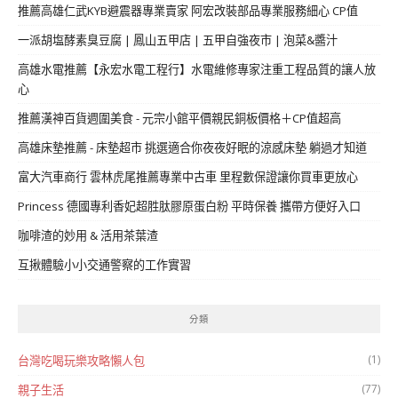
推薦高雄仁武KYB避震器專業賣家 阿宏改裝部品專業服務細心 CP值
一派胡塩酵素臭豆腐 | 鳳山五甲店 | 五甲自強夜市 | 泡菜&醬汁
高雄水電推薦【永宏水電工程行】水電維修專家注重工程品質的讓人放
心
推薦漢神百貨週圍美食 - 元宗小館平價親民銅板價格＋CP值超高
高雄床墊推薦 - 床墊超市 挑選適合你夜夜好眠的涼感床墊 躺過才知道
富大汽車商行 雲林虎尾推薦專業中古車 里程數保證讓你買車更放心
Princess 德國專利香妃超胜肽膠原蛋白粉 平時保養 攜帶方便好入口
咖啡渣的妙用 & 活用茶葉渣
互揪體驗小小交通警察的工作實習
分類
(1)
台灣吃喝玩樂攻略懶人包
(77)
親子生活