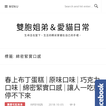
Skip
MENU
to
content
雙胞姐弟＆愛貓日常
生命活在當下，生活的精彩掌握在自己的手裡。
標籤:
綿密緊實口感
春上布丁蛋糕 | 原味口味 | 巧克力
口味 | 綿密緊實口感 | 讓人一吃就
停不下來
團購宅配美食
IVY31025
2018-10-05
0