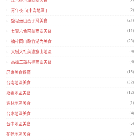
左營蓮池潭商圈美食
(2)
青年夜市[中崙地區 ]
(21)
鹽埕鼓山西子灣美食
(11)
七賢六合南華商圈美食
(23)
楠梓岡山路竹湖內美食
(4)
大樹大社美濃旗山地區
(4)
高雄三鐵共構商圈美食
(15)
屏東美食餐廳
(32)
台南地區美食
(12)
嘉義地區美食
(1)
雲林地區美食
(4)
台東地區美食
(5)
台中地區美食
(2)
花蓮地區美食