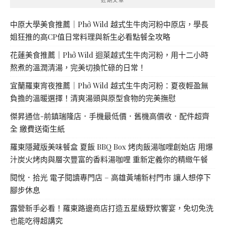
中原大學美食推薦｜Phở Wild 越式生牛肉河粉中原店，學長
姐狂推的高CP值日常料理與新生必看點餐全攻略
花蓮美食推薦｜Phở Wild 迴萊越式生牛肉河粉，用十二小時
熬煮的溫潤清湯，完美切換忙碌的日常！
宜蘭羅東宵夜推薦｜Phở Wild 越式生牛肉河粉：夏夜輕盈無
負擔的溫暖選擇！清爽湯頭與原型食物的完美撫慰
傑昇通信-前鎮瑞隆店．手機最低價．舊機高價收．配件超齊
全 繳費送衛生紙
羅東隱藏版美味餐盒 夏飯 BBQ Box 烤肉飯湯咖哩創始店 用爆
汁炭火烤肉與層次豐富的香料湯咖哩 重新定義你的精緻午餐
閱悅．拾光 電子閱讀專門店 – 高雄黃埔新村門市 讓人想停下
腳步休息
露營新手必看！羅東路邊商店打造五星級野炊饗宴，免切免洗
也能吃得超講究