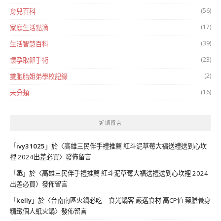
(56)
育兒百科
(17)
家庭生活點滴
(39)
生活智慧百科
(23)
懷孕取卵手術
(2)
雙胞胎姐弟學校記錄
(16)
未分類
近期留言
「
ivy31025
」於〈
高雄三民伴手禮推薦 紅斗泥草莓大福送禮送到心坎
裡 2024出差必買
〉發佈留言
「
丞
」於〈
高雄三民伴手禮推薦 紅斗泥草莓大福送禮送到心坎裡 2024
出差必買
〉發佈留言
「
kelly
」於〈
台南南區火鍋必吃 – 食光鍋客 嚴選食材 高CP值 藥膳養身
精緻個人紙火鍋
〉發佈留言