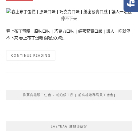
春上布丁蛋糕 | 原味口味 | 巧克力口味 | 綿密緊實口感 | 讓人一吃就停
不下來 春上布丁蛋糕 綿密又Q軟…
CONTINUE READING
推薦高雄駁二住宿 – 帕鉑候工所 [ 前高雄港務局員工宿舍]
LAZYBAG 駐站部落客