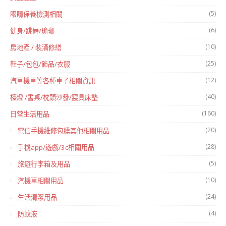
(5)
眼睛保養檢測相關
(6)
健身/跳舞/瑜珈
(10)
房地產 / 裝潢修繕
(25)
鞋子/包包/飾品/衣服
(12)
汽車機車等各種車子相關資訊
(40)
檯燈 /書桌/枕頭沙發/寢具床墊
(160)
日常生活用品
(20)
電信手機維修包膜其他相關用品
(28)
手機app/遊戲/3c相關用品
(5)
旅遊行李箱及用品
(10)
汽機車相關用品
(24)
生活清潔用品
(4)
防蚊液