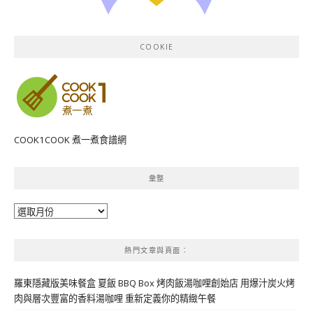
COOKIE
COOK1COOK 煮一煮食譜網
彙整
彙
整
熱門文章與頁面︰
羅東隱藏版美味餐盒 夏飯 BBQ Box 烤肉飯湯咖哩創始店 用爆汁炭火烤
肉與層次豐富的香料湯咖哩 重新定義你的精緻午餐