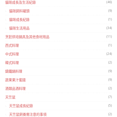
(46)
貓咪成長及生活紀錄
(9)
貓咪飼料罐頭
(1)
貓咪成長紀錄
(34)
貓咪生活用品
(11)
烹飪烘培鍋具及其他食材用品
(1)
西式料理
(24)
中式料理
(2)
韓式料理
(9)
鑄鐵鍋料理
(9)
蔬果果汁蜜餞
(2)
酒類品酒料理
(7)
天竺鼠
(5)
天竺鼠成長紀錄
(2)
天竺鼠飼養需注意的事項