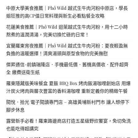
中原大學美食推薦｜Phở Wild 越式生牛肉河粉中原店，學長
姐狂推的高CP值日常料理與新生必看點餐全攻略
花蓮美食推薦｜Phở Wild 迴萊越式生牛肉河粉，用十二小時
熬煮的溫潤清湯，完美切換忙碌的日常！
宜蘭羅東宵夜推薦｜Phở Wild 越式生牛肉河粉：夏夜輕盈無
負擔的溫暖選擇！清爽湯頭與原型食物的完美撫慰
傑昇通信-前鎮瑞隆店．手機最低價．舊機高價收．配件超齊
全 繳費送衛生紙
羅東隱藏版美味餐盒 夏飯 BBQ Box 烤肉飯湯咖哩創始店 用爆
汁炭火烤肉與層次豐富的香料湯咖哩 重新定義你的精緻午餐
閱悅．拾光 電子閱讀專門店 – 高雄黃埔新村門市 讓人想停下
腳步休息
露營新手必看！羅東路邊商店打造五星級野炊饗宴，免切免洗
也能吃得超講究