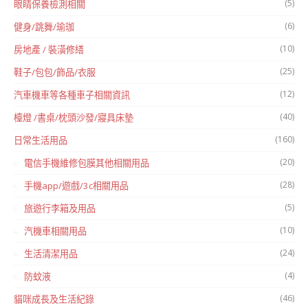
(5)
眼睛保養檢測相關
(6)
健身/跳舞/瑜珈
(10)
房地產 / 裝潢修繕
(25)
鞋子/包包/飾品/衣服
(12)
汽車機車等各種車子相關資訊
(40)
檯燈 /書桌/枕頭沙發/寢具床墊
(160)
日常生活用品
(20)
電信手機維修包膜其他相關用品
(28)
手機app/遊戲/3c相關用品
(5)
旅遊行李箱及用品
(10)
汽機車相關用品
(24)
生活清潔用品
(4)
防蚊液
(46)
貓咪成長及生活紀錄