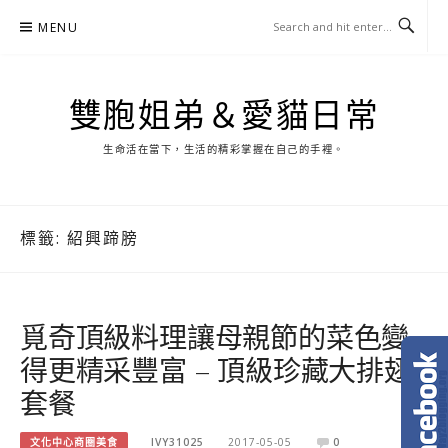
Skip
MENU
to
content
雙胞姐弟＆愛貓日常
生命活在當下，生活的精彩掌握在自己的手裡。
標籤:
紹興蹄膀
覓奇頂級料理讓母親節的菜色變
得更精采豐富 – 頂級珍藏大排翅
套餐
文化中心商圈美食
IVY31025
2017-05-05
0