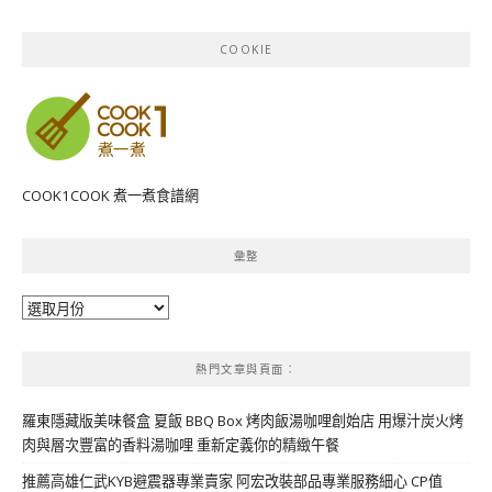
COOKIE
COOK1COOK 煮一煮食譜網
彙整
彙
整
熱門文章與頁面︰
羅東隱藏版美味餐盒 夏飯 BBQ Box 烤肉飯湯咖哩創始店 用爆汁炭火烤
肉與層次豐富的香料湯咖哩 重新定義你的精緻午餐
推薦高雄仁武KYB避震器專業賣家 阿宏改裝部品專業服務細心 CP值