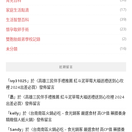
育兒百科
(17)
家庭生活點滴
(39)
生活智慧百科
(23)
懷孕取卵手術
(2)
雙胞胎姐弟學校記錄
(16)
未分類
近期留言
「
ivy31025
」於〈
高雄三民伴手禮推薦 紅斗泥草莓大福送禮送到心坎
裡 2024出差必買
〉發佈留言
「
丞
」於〈
高雄三民伴手禮推薦 紅斗泥草莓大福送禮送到心坎裡 2024
出差必買
〉發佈留言
「
kelly
」於〈
台南南區火鍋必吃 – 食光鍋客 嚴選食材 高CP值 藥膳養身
精緻個人紙火鍋
〉發佈留言
「
Sandy
」於〈
台南南區火鍋必吃 – 食光鍋客 嚴選食材 高CP值 藥膳養