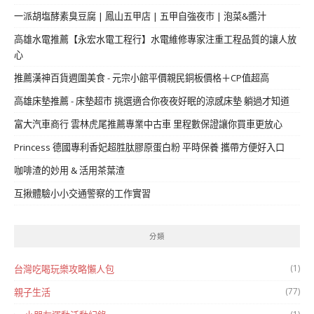
一派胡塩酵素臭豆腐 | 鳳山五甲店 | 五甲自強夜市 | 泡菜&醬汁
高雄水電推薦【永宏水電工程行】水電維修專家注重工程品質的讓人放
心
推薦漢神百貨週圍美食 - 元宗小館平價親民銅板價格＋CP值超高
高雄床墊推薦 - 床墊超市 挑選適合你夜夜好眠的涼感床墊 躺過才知道
富大汽車商行 雲林虎尾推薦專業中古車 里程數保證讓你買車更放心
Princess 德國專利香妃超胜肽膠原蛋白粉 平時保養 攜帶方便好入口
咖啡渣的妙用 & 活用茶葉渣
互揪體驗小小交通警察的工作實習
分類
(1)
台灣吃喝玩樂攻略懶人包
(77)
親子生活