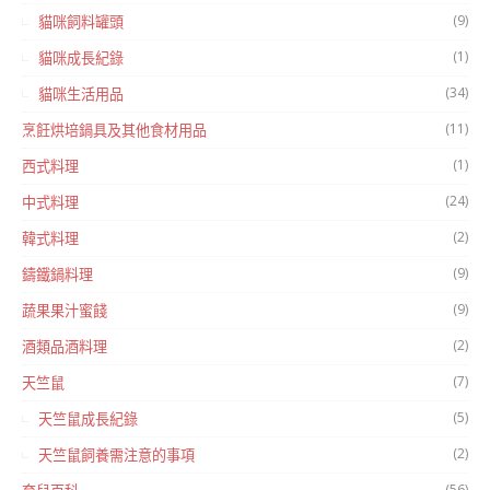
(9)
貓咪飼料罐頭
(1)
貓咪成長紀錄
(34)
貓咪生活用品
(11)
烹飪烘培鍋具及其他食材用品
(1)
西式料理
(24)
中式料理
(2)
韓式料理
(9)
鑄鐵鍋料理
(9)
蔬果果汁蜜餞
(2)
酒類品酒料理
(7)
天竺鼠
(5)
天竺鼠成長紀錄
(2)
天竺鼠飼養需注意的事項
(56)