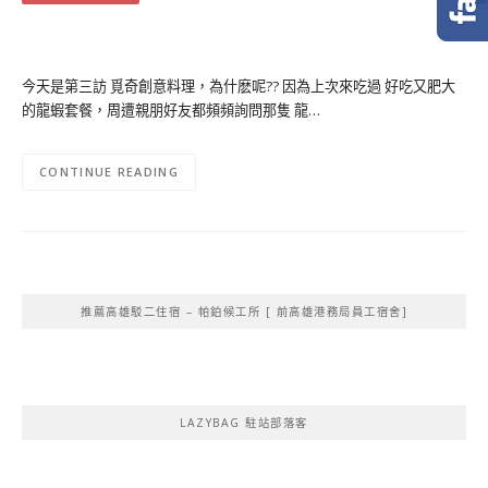
今天是第三訪 覓奇創意料理，為什麽呢?? 因為上次來吃過 好吃又肥大
的龍蝦套餐，周遭親朋好友都頻頻詢問那隻 龍…
CONTINUE READING
推薦高雄駁二住宿 – 帕鉑候工所 [ 前高雄港務局員工宿舍]
LAZYBAG 駐站部落客