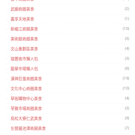
(2)
武廟商圈美食
(1)
義享天地美食
(10)
新崛江商圈美食
(3)
美術館商圈美食
(4)
文山重劃區美食
(3)
瑞豐夜市懶人包
(6)
龍華市場懶人包
(19)
漢神巨蛋商圈美食
(10)
文化中心商圈美食
(4)
草衙購物中心美食
(3)
苓雅市場商圈美食
(9)
鳥松大寮仁武美食
(7)
左營蓮池潭商圈美食