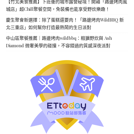
【竹北美食推薦】下班後的城市露營秘境！開箱「路邊烤肉風
城店」超Chill聚餐空間，免裝備也能享受野炊樂趣！
慶生聚會新選擇：除了蛋糕還要肉！「路邊烤肉WildBBQ 新
北三重店」如何幫你打造最熱鬧的生日派對
中山區聚餐推薦｜路邊烤肉wildbbq：粗獷野炊與 Ash
Diamond 微奢美學的碰撞，不容錯過的質感深夜派對