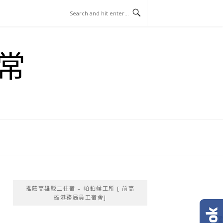
常
推薦高雄駁二住宿 – 帕鉑候工所 [ 前高
雄港務局員工宿舍]