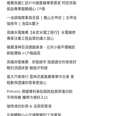
推薦高雄仁武KYB避震器專業賣家 阿宏改裝
部品專業服務細心 CP值
一派胡塩酵素臭豆腐 | 鳳山五甲店 | 五甲自
強夜市 | 泡菜&醬汁
高雄水電推薦【永宏水電工程行】水電維修
專家注重工程品質的讓人放心
推薦漢神百貨週圍美食 - 元宗小館平價親民
銅板價格＋CP值超高
高雄床墊推薦 - 床墊超市 挑選適合你夜夜好
眠的涼感床墊 躺過才知道
富大汽車商行 雲林虎尾推薦專業中古車 里
程數保證讓你買車更放心
Princess 德國專利香妃超胜肽膠原蛋白粉
平時保養 攜帶方便好入口
咖啡渣的妙用 & 活用茶葉渣
互揪體驗小小交通警察的工作實習