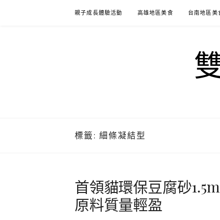
Skip
親子成長體驗活動
高雄地區美食
台南地區美
to
content
標籤:
細條凝結型
首領貓環保豆腐砂1.5
原料質量輕盈