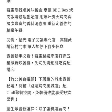
紙
羅東隱藏版美味餐盒 夏飯 BBQ Box 烤
肉飯湯咖哩創始店 用爆汁炭火烤肉與
層次豐富的香料湯咖哩 重新定義你的
精緻午餐
閱悅．拾光 電子閱讀專門店 – 高雄黃
埔新村門市 讓人想停下腳步休息
露營新手必看！羅東路邊商店打造五
星級野炊饗宴，免切免洗也能吃得超
講究
【竹北美食推薦】下班後的城市露營
秘境！開箱「路邊烤肉風城店」超
Chill聚餐空間，免裝備也能享受野炊
樂趣！
慶生聚會新選擇：除了蛋糕還要肉！