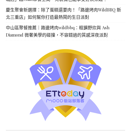
慶生聚會新選擇：除了蛋糕還要肉！「路邊烤肉WildBBQ 新
北三重店」如何幫你打造最熱鬧的生日派對
中山區聚餐推薦｜路邊烤肉wildbbq：粗獷野炊與 Ash
Diamond 微奢美學的碰撞，不容錯過的質感深夜派對