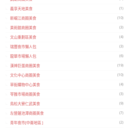
(1)
義享天地美食
(10)
新崛江商圈美食
(3)
美術館商圈美食
(4)
文山重劃區美食
(3)
瑞豐夜市懶人包
(6)
龍華市場懶人包
(19)
漢神巨蛋商圈美食
(10)
文化中心商圈美食
(4)
草衙購物中心美食
(3)
苓雅市場商圈美食
(9)
鳥松大寮仁武美食
(7)
左營蓮池潭商圈美食
(2)
青年夜市[中崙地區 ]