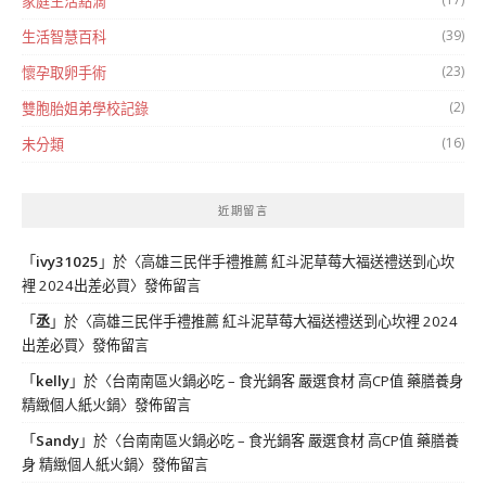
家庭生活點滴
(39)
生活智慧百科
(23)
懷孕取卵手術
(2)
雙胞胎姐弟學校記錄
(16)
未分類
近期留言
「
ivy31025
」於〈
高雄三民伴手禮推薦 紅斗泥草莓大福送禮送到心坎
裡 2024出差必買
〉發佈留言
「
丞
」於〈
高雄三民伴手禮推薦 紅斗泥草莓大福送禮送到心坎裡 2024
出差必買
〉發佈留言
「
kelly
」於〈
台南南區火鍋必吃 – 食光鍋客 嚴選食材 高CP值 藥膳養身
精緻個人紙火鍋
〉發佈留言
「
Sandy
」於〈
台南南區火鍋必吃 – 食光鍋客 嚴選食材 高CP值 藥膳養
身 精緻個人紙火鍋
〉發佈留言