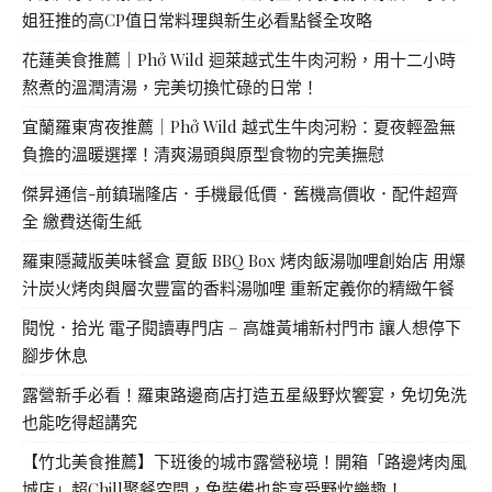
姐狂推的高CP值日常料理與新生必看點餐全攻略
花蓮美食推薦｜Phở Wild 迴萊越式生牛肉河粉，用十二小時
熬煮的溫潤清湯，完美切換忙碌的日常！
宜蘭羅東宵夜推薦｜Phở Wild 越式生牛肉河粉：夏夜輕盈無
負擔的溫暖選擇！清爽湯頭與原型食物的完美撫慰
傑昇通信-前鎮瑞隆店．手機最低價．舊機高價收．配件超齊
全 繳費送衛生紙
羅東隱藏版美味餐盒 夏飯 BBQ Box 烤肉飯湯咖哩創始店 用爆
汁炭火烤肉與層次豐富的香料湯咖哩 重新定義你的精緻午餐
閱悅．拾光 電子閱讀專門店 – 高雄黃埔新村門市 讓人想停下
腳步休息
露營新手必看！羅東路邊商店打造五星級野炊饗宴，免切免洗
也能吃得超講究
【竹北美食推薦】下班後的城市露營秘境！開箱「路邊烤肉風
城店」超Chill聚餐空間，免裝備也能享受野炊樂趣！