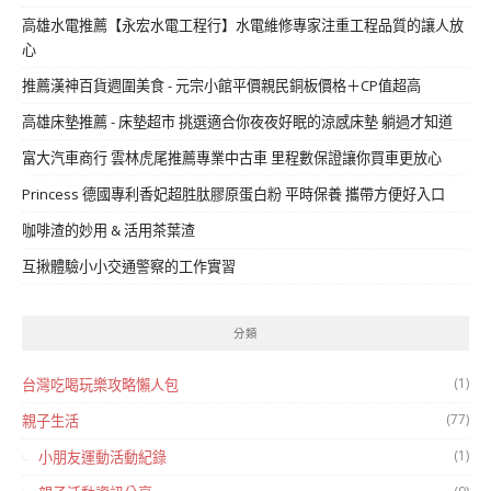
高雄水電推薦【永宏水電工程行】水電維修專家注重工程品質的讓人放
心
推薦漢神百貨週圍美食 - 元宗小館平價親民銅板價格＋CP值超高
高雄床墊推薦 - 床墊超市 挑選適合你夜夜好眠的涼感床墊 躺過才知道
富大汽車商行 雲林虎尾推薦專業中古車 里程數保證讓你買車更放心
Princess 德國專利香妃超胜肽膠原蛋白粉 平時保養 攜帶方便好入口
咖啡渣的妙用 & 活用茶葉渣
互揪體驗小小交通警察的工作實習
分類
(1)
台灣吃喝玩樂攻略懶人包
(77)
親子生活
(1)
小朋友運動活動紀錄