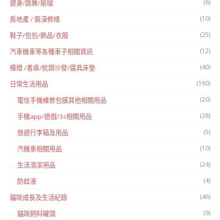
(6)
健身/跳舞/瑜珈
(10)
房地產 / 裝潢修繕
(25)
鞋子/包包/飾品/衣服
(12)
汽車機車等各種車子相關資訊
(40)
檯燈 /書桌/枕頭沙發/寢具床墊
(160)
日常生活用品
(20)
電信手機維修包膜其他相關用品
(28)
手機app/遊戲/3c相關用品
(5)
旅遊行李箱及用品
(10)
汽機車相關用品
(24)
生活清潔用品
(4)
防蚊液
(46)
貓咪成長及生活紀錄
(9)
貓咪飼料罐頭