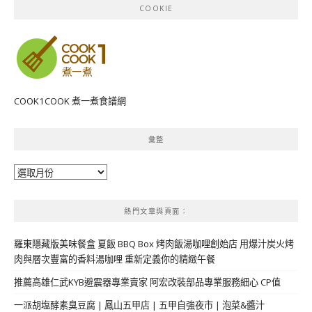
COOKIE
COOK1COOK 煮一煮食譜網
彙整
彙
整
熱門文章與頁面︰
羅東隱藏版美味餐盒 夏飯 BBQ Box 烤肉飯湯咖哩創始店 用爆汁炭火烤
肉與層次豐富的香料湯咖哩 重新定義你的精緻午餐
推薦高雄仁武KYB避震器專業賣家 阿宏改裝部品專業服務細心 CP值
一派胡塩酵素臭豆腐 | 鳳山五甲店 | 五甲自強夜市 | 泡菜&醬汁