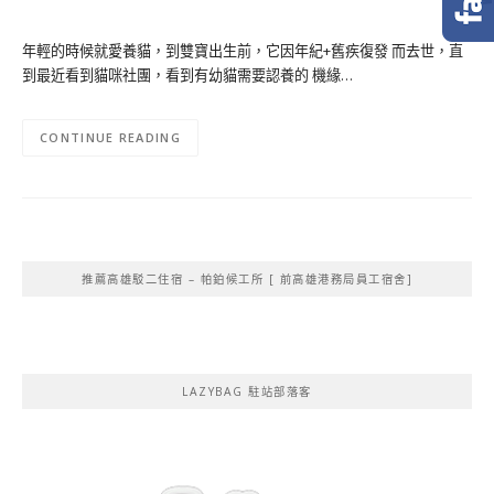
年輕的時候就愛養貓，到雙寶出生前，它因年紀+舊疾復發 而去世，直
到最近看到貓咪社團，看到有幼貓需要認養的 機緣…
CONTINUE READING
推薦高雄駁二住宿 – 帕鉑候工所 [ 前高雄港務局員工宿舍]
LAZYBAG 駐站部落客