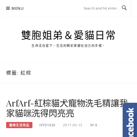
Skip
MENU
to
content
雙胞姐弟＆愛貓日常
生命活在當下，生活的精彩掌握在自己的手裡。
標籤:
紅棕
ArfArf-紅棕貓犬寵物洗毛精讓我
家貓咪洗得閃亮亮
貓咪生活用品
IVY31025
2017-05-15
0