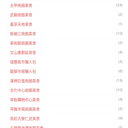
(34)
五甲商圈美食
(2)
武廟商圈美食
(1)
義享天地美食
(10)
新崛江商圈美食
(3)
美術館商圈美食
(4)
文山重劃區美食
(3)
瑞豐夜市懶人包
(6)
龍華市場懶人包
(19)
漢神巨蛋商圈美食
(10)
文化中心商圈美食
(4)
草衙購物中心美食
(3)
苓雅市場商圈美食
(9)
鳥松大寮仁武美食
(7)