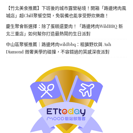
【竹北美食推薦】下班後的城市露營秘境！開箱「路邊烤肉風
城店」超Chill聚餐空間，免裝備也能享受野炊樂趣！
慶生聚會新選擇：除了蛋糕還要肉！「路邊烤肉WildBBQ 新
北三重店」如何幫你打造最熱鬧的生日派對
中山區聚餐推薦｜路邊烤肉wildbbq：粗獷野炊與 Ash
Diamond 微奢美學的碰撞，不容錯過的質感深夜派對