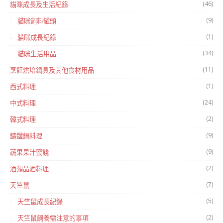
(46)
貓咪成長及生活紀錄
(9)
貓咪飼料罐頭
(1)
貓咪成長紀錄
(34)
貓咪生活用品
(11)
烹飪烘培鍋具及其他食材用品
(1)
西式料理
(24)
中式料理
(2)
韓式料理
(9)
鑄鐵鍋料理
(9)
蔬果果汁蜜餞
(2)
酒類品酒料理
(7)
天竺鼠
(5)
天竺鼠成長紀錄
(2)
天竺鼠飼養需注意的事項