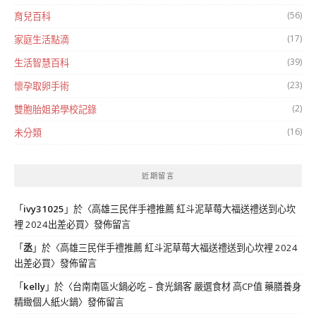
(56)
育兒百科
(17)
家庭生活點滴
(39)
生活智慧百科
(23)
懷孕取卵手術
(2)
雙胞胎姐弟學校記錄
(16)
未分類
近期留言
「
ivy31025
」於〈
高雄三民伴手禮推薦 紅斗泥草莓大福送禮送到心坎
裡 2024出差必買
〉發佈留言
「
丞
」於〈
高雄三民伴手禮推薦 紅斗泥草莓大福送禮送到心坎裡 2024
出差必買
〉發佈留言
「
kelly
」於〈
台南南區火鍋必吃 – 食光鍋客 嚴選食材 高CP值 藥膳養身
精緻個人紙火鍋
〉發佈留言