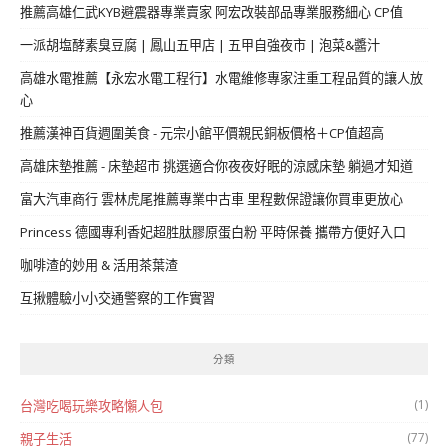
推薦高雄仁武KYB避震器專業賣家 阿宏改裝部品專業服務細心 CP值
一派胡塩酵素臭豆腐 | 鳳山五甲店 | 五甲自強夜市 | 泡菜&醬汁
高雄水電推薦【永宏水電工程行】水電維修專家注重工程品質的讓人放
心
推薦漢神百貨週圍美食 - 元宗小館平價親民銅板價格＋CP值超高
高雄床墊推薦 - 床墊超市 挑選適合你夜夜好眠的涼感床墊 躺過才知道
富大汽車商行 雲林虎尾推薦專業中古車 里程數保證讓你買車更放心
Princess 德國專利香妃超胜肽膠原蛋白粉 平時保養 攜帶方便好入口
咖啡渣的妙用 & 活用茶葉渣
互揪體驗小小交通警察的工作實習
分類
(1)
台灣吃喝玩樂攻略懶人包
(77)
親子生活