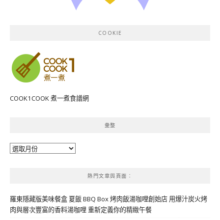
COOKIE
COOK1COOK 煮一煮食譜網
彙整
彙
整
熱門文章與頁面︰
羅東隱藏版美味餐盒 夏飯 BBQ Box 烤肉飯湯咖哩創始店 用爆汁炭火烤
肉與層次豐富的香料湯咖哩 重新定義你的精緻午餐