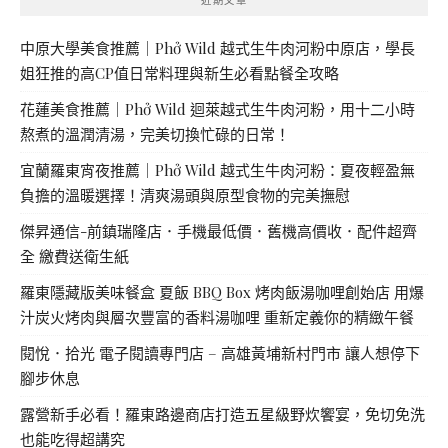
中原大學美食推薦｜Phở Wild 越式生牛肉河粉中原店，學長
姐狂推的高CP值日常料理與新生必看點餐全攻略
花蓮美食推薦｜Phở Wild 迴萊越式生牛肉河粉，用十二小時
熬煮的溫潤清湯，完美切換忙碌的日常！
宜蘭羅東宵夜推薦｜Phở Wild 越式生牛肉河粉：夏夜輕盈無
負擔的溫暖選擇！清爽湯頭與原型食物的完美撫慰
傑昇通信-前鎮瑞隆店．手機最低價．舊機高價收．配件超齊
全 繳費送衛生紙
羅東隱藏版美味餐盒 夏飯 BBQ Box 烤肉飯湯咖哩創始店 用爆
汁炭火烤肉與層次豐富的香料湯咖哩 重新定義你的精緻午餐
閱悅．拾光 電子閱讀專門店 – 高雄黃埔新村門市 讓人想停下
腳步休息
露營新手必看！羅東路邊商店打造五星級野炊饗宴，免切免洗
也能吃得超講究