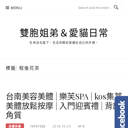
Skip
MENU
to
content
雙胞姐弟＆愛貓日常
生命活在當下，生活的精彩掌握在自己的手裡。
標籤:
程後花茶
台南美容美體 | 樂芙SPA | kos集萃
美體放鬆按摩 | 入門迎賓禮 | 背部
角質
身體保養
IVY31025
2018-10-23
0