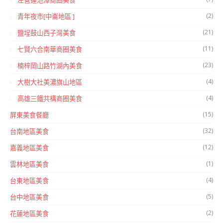
左營蓮池潭商圈美食
(2)
青年夜市[中崙地區 ]
(21)
鹽埕鼓山西子灣美食
(11)
七賢六合南華商圈美食
(23)
楠梓岡山路竹湖內美食
(4)
大樹大社美濃旗山地區
(4)
高雄三鐵共構商圈美食
(15)
屏東美食餐廳
(32)
台南地區美食
(12)
嘉義地區美食
(1)
雲林地區美食
(4)
台東地區美食
(5)
台中地區美食
(2)
花蓮地區美食