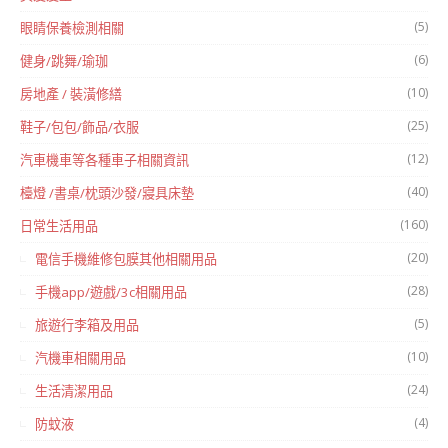
(5)
眼睛保養檢測相關
(6)
健身/跳舞/瑜珈
(10)
房地產 / 裝潢修繕
(25)
鞋子/包包/飾品/衣服
(12)
汽車機車等各種車子相關資訊
(40)
檯燈 /書桌/枕頭沙發/寢具床墊
(160)
日常生活用品
(20)
電信手機維修包膜其他相關用品
(28)
手機app/遊戲/3c相關用品
(5)
旅遊行李箱及用品
(10)
汽機車相關用品
(24)
生活清潔用品
(4)
防蚊液