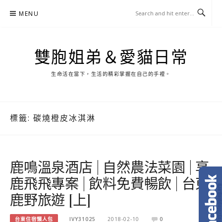
Skip
MENU
to
content
雙胞姐弟＆愛貓日常
生命活在當下，生活的精彩掌握在自己的手裡。
標籤:
碳燒橙皮冰淇淋
鹿鳴溫泉酒店 | 自然農法菜園 | 享
鹿飛飛專案 | 飲料免費暢飲 | 台東
鹿野旅遊 [上]
台東住宿懶人包
IVY31025
2018-02-10
0