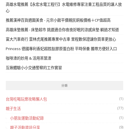
高雄水電推薦【永宏水電工程行】水電維修專家注重工程品質的讓人放
心
推薦漢神百貨週圍美食 - 元宗小館平價親民銅板價格＋CP值超高
高雄床墊推薦 - 床墊超市 挑選適合你夜夜好眠的涼感床墊 躺過才知道
富大汽車商行 雲林虎尾推薦專業中古車 里程數保證讓你買車更放心
Princess 德國專利香妃超胜肽膠原蛋白粉 平時保養 攜帶方便好入口
咖啡渣的妙用 & 活用茶葉渣
互揪體驗小小交通警察的工作實習
分類
(1)
台灣吃喝玩樂攻略懶人包
(77)
親子生活
(1)
小朋友運動活動紀錄
(9)
親子活動資訊分享