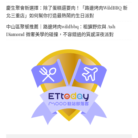
慶生聚會新選擇：除了蛋糕還要肉！「路邊烤肉WildBBQ 新
北三重店」如何幫你打造最熱鬧的生日派對
中山區聚餐推薦｜路邊烤肉wildbbq：粗獷野炊與 Ash
Diamond 微奢美學的碰撞，不容錯過的質感深夜派對