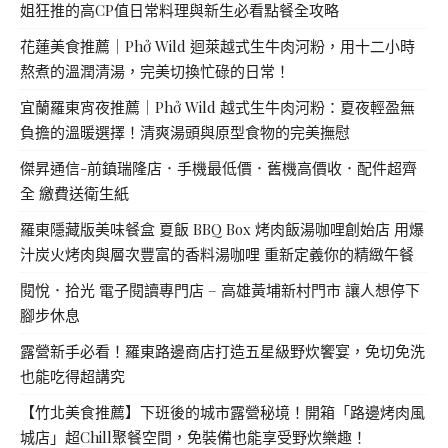
姐狂推的高CP值日常料理與新生必看點餐全攻略
花蓮美食推薦｜Phở Wild 迴萊越式生牛肉河粉，用十二小時
熬煮的溫潤清湯，完美切換忙碌的日常！
宜蘭羅東宵夜推薦｜Phở Wild 越式生牛肉河粉：夏夜輕盈無
負擔的溫暖選擇！清爽湯頭與原型食物的完美撫慰
傑昇通信-前鎮瑞隆店．手機最低價．舊機高價收．配件超齊
全 繳費送衛生紙
羅東隱藏版美味餐盒 夏飯 BBQ Box 烤肉飯湯咖哩創始店 用爆
汁炭火烤肉與層次豐富的香料湯咖哩 重新定義你的精緻午餐
閱悅．拾光 電子閱讀專門店 – 高雄黃埔新村門市 讓人想停下
腳步休息
露營新手必看！羅東路邊商店打造五星級野炊饗宴，免切免洗
也能吃得超講究
【竹北美食推薦】下班後的城市露營秘境！開箱「路邊烤肉風
城店」超Chill聚餐空間，免裝備也能享受野炊樂趣！