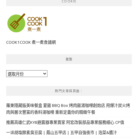
COOKIE
COOK1COOK 煮一煮食譜網
彙整
彙
整
熱門文章與頁面︰
羅東隱藏版美味餐盒 夏飯 BBQ Box 烤肉飯湯咖哩創始店 用爆汁炭火烤
肉與層次豐富的香料湯咖哩 重新定義你的精緻午餐
推薦高雄仁武KYB避震器專業賣家 阿宏改裝部品專業服務細心 CP值
一派胡塩酵素臭豆腐 | 鳳山五甲店 | 五甲自強夜市 | 泡菜&醬汁