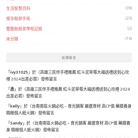
(39)
生活智慧百科
(23)
懷孕取卵手術
(2)
雙胞胎姐弟學校記錄
(16)
未分類
近期留言
「
ivy31025
」於〈
高雄三民伴手禮推薦 紅斗泥草莓大福送禮送到心坎
裡 2024出差必買
〉發佈留言
「
丞
」於〈
高雄三民伴手禮推薦 紅斗泥草莓大福送禮送到心坎裡 2024
出差必買
〉發佈留言
「
kelly
」於〈
台南南區火鍋必吃 – 食光鍋客 嚴選食材 高CP值 藥膳養身
精緻個人紙火鍋
〉發佈留言
「
Sandy
」於〈
台南南區火鍋必吃 – 食光鍋客 嚴選食材 高CP值 藥膳養
身 精緻個人紙火鍋
〉發佈留言