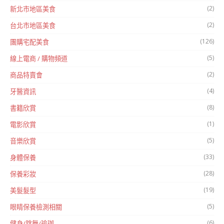
(2)
新北市地區美食
(2)
台北市地區美食
(126)
團購宅配美食
(5)
線上電商 / 購物頻道
(2)
商品特賣會
(4)
牙醫資訊
(8)
書籍欣賞
(1)
電影欣賞
(5)
音樂欣賞
(33)
身體保養
(28)
保養彩妝
(19)
美髮髮型
(5)
眼睛保養檢測相關
(6)
健身/跳舞/瑜珈