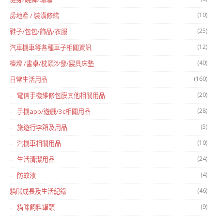
(10)
房地產 / 裝潢修繕
(25)
鞋子/包包/飾品/衣服
(12)
汽車機車等各種車子相關資訊
(40)
檯燈 /書桌/枕頭沙發/寢具床墊
(160)
日常生活用品
(20)
電信手機維修包膜其他相關用品
(28)
手機app/遊戲/3c相關用品
(5)
旅遊行李箱及用品
(10)
汽機車相關用品
(24)
生活清潔用品
(4)
防蚊液
(46)
貓咪成長及生活紀錄
(9)
貓咪飼料罐頭