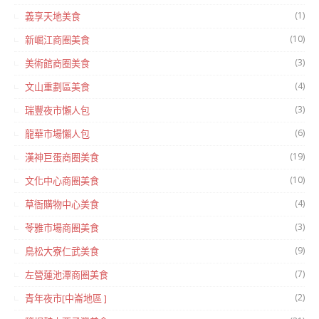
(1)
義享天地美食
(10)
新崛江商圈美食
(3)
美術館商圈美食
(4)
文山重劃區美食
(3)
瑞豐夜市懶人包
(6)
龍華市場懶人包
(19)
漢神巨蛋商圈美食
(10)
文化中心商圈美食
(4)
草衙購物中心美食
(3)
苓雅市場商圈美食
(9)
鳥松大寮仁武美食
(7)
左營蓮池潭商圈美食
(2)
青年夜市[中崙地區 ]