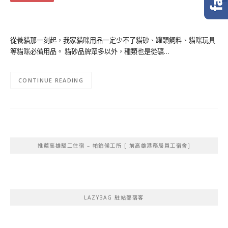
從養貓那一刻起，我家貓咪用品一定少不了貓砂、罐頭飼料、貓咪玩具
等貓咪必備用品。 貓砂品牌眾多以外，種類也是從礦…
CONTINUE READING
推薦高雄駁二住宿 – 帕鉑候工所 [ 前高雄港務局員工宿舍]
LAZYBAG 駐站部落客