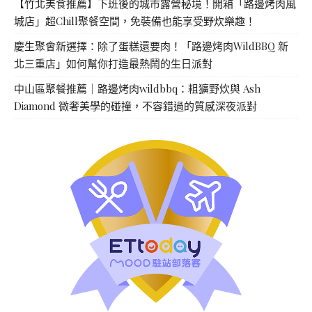
【竹北美食推薦】下班後的城市露營秘境！開箱「路邊烤肉風
城店」超Chill聚餐空間，免裝備也能享受野炊樂趣！
慶生聚會新選擇：除了蛋糕還要肉！「路邊烤肉WildBBQ 新
北三重店」如何幫你打造最熱鬧的生日派對
中山區聚餐推薦｜路邊烤肉wildbbq：粗獷野炊與 Ash
Diamond 微奢美學的碰撞，不容錯過的質感深夜派對