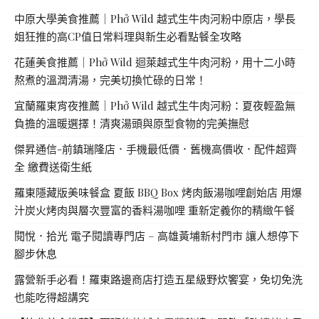
中原大學美食推薦｜Phở Wild 越式生牛肉河粉中原店，學長
姐狂推的高CP值日常料理與新生必看點餐全攻略
花蓮美食推薦｜Phở Wild 迴萊越式生牛肉河粉，用十二小時
熬煮的溫潤清湯，完美切換忙碌的日常！
宜蘭羅東宵夜推薦｜Phở Wild 越式生牛肉河粉：夏夜輕盈無
負擔的溫暖選擇！清爽湯頭與原型食物的完美撫慰
傑昇通信-前鎮瑞隆店．手機最低價．舊機高價收．配件超齊
全 繳費送衛生紙
羅東隱藏版美味餐盒 夏飯 BBQ Box 烤肉飯湯咖哩創始店 用爆
汁炭火烤肉與層次豐富的香料湯咖哩 重新定義你的精緻午餐
閱悅．拾光 電子閱讀專門店 – 高雄黃埔新村門市 讓人想停下
腳步休息
露營新手必看！羅東路邊商店打造五星級野炊饗宴，免切免洗
也能吃得超講究