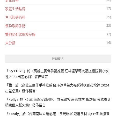
育兒百科
(17)
家庭生活點滴
(39)
生活智慧百科
(23)
懷孕取卵手術
(2)
雙胞胎姐弟學校記錄
(16)
未分類
近期留言
「
ivy31025
」於〈
高雄三民伴手禮推薦 紅斗泥草莓大福送禮送到心坎
裡 2024出差必買
〉發佈留言
「
丞
」於〈
高雄三民伴手禮推薦 紅斗泥草莓大福送禮送到心坎裡 2024
出差必買
〉發佈留言
「
kelly
」於〈
台南南區火鍋必吃 – 食光鍋客 嚴選食材 高CP值 藥膳養身
精緻個人紙火鍋
〉發佈留言
「
Sandy
」於〈
台南南區火鍋必吃 – 食光鍋客 嚴選食材 高CP值 藥膳養