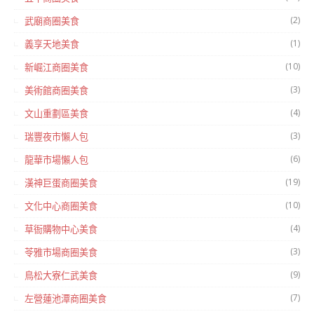
(2)
武廟商圈美食
(1)
義享天地美食
(10)
新崛江商圈美食
(3)
美術館商圈美食
(4)
文山重劃區美食
(3)
瑞豐夜市懶人包
(6)
龍華市場懶人包
(19)
漢神巨蛋商圈美食
(10)
文化中心商圈美食
(4)
草衙購物中心美食
(3)
苓雅市場商圈美食
(9)
鳥松大寮仁武美食
(7)
左營蓮池潭商圈美食