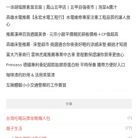
一派胡塩酵素臭豆腐 | 鳳山五甲店 | 五甲自強夜市 | 泡菜&醬汁
高雄水電推薦【永宏水電工程行】水電維修專家注重工程品質的讓人放
心
推薦漢神百貨週圍美食 - 元宗小館平價親民銅板價格＋CP值超高
高雄床墊推薦 - 床墊超市 挑選適合你夜夜好眠的涼感床墊 躺過才知道
富大汽車商行 雲林虎尾推薦專業中古車 里程數保證讓你買車更放心
Princess 德國專利香妃超胜肽膠原蛋白粉 平時保養 攜帶方便好入口
咖啡渣的妙用 & 活用茶葉渣
互揪體驗小小交通警察的工作實習
分類
(1)
台灣吃喝玩樂攻略懶人包
(77)
親子生活