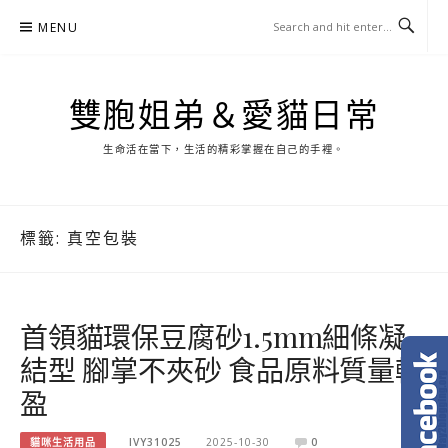
Skip
MENU
to
content
雙胞姐弟＆愛貓日常
生命活在當下，生活的精彩掌握在自己的手裡。
標籤:
真空包裝
首領貓環保豆腐砂1.5mm細條凝
結型 腳掌不夾砂 食品原料質量輕
盈
貓咪生活用品
IVY31025
2025-10-30
0