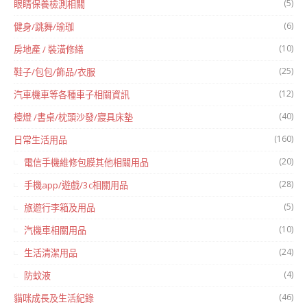
(5)
眼睛保養檢測相關
(6)
健身/跳舞/瑜珈
(10)
房地產 / 裝潢修繕
(25)
鞋子/包包/飾品/衣服
(12)
汽車機車等各種車子相關資訊
(40)
檯燈 /書桌/枕頭沙發/寢具床墊
(160)
日常生活用品
(20)
電信手機維修包膜其他相關用品
(28)
手機app/遊戲/3c相關用品
(5)
旅遊行李箱及用品
(10)
汽機車相關用品
(24)
生活清潔用品
(4)
防蚊液
(46)
貓咪成長及生活紀錄