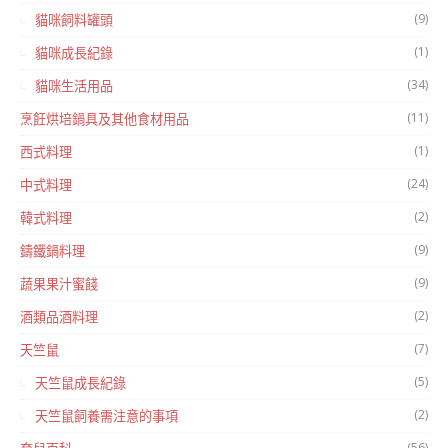
(9)
貓咪飼料罐頭
(1)
貓咪成長紀錄
(34)
貓咪生活用品
(11)
烹飪烘培鍋具及其他食材用品
(1)
西式料理
(24)
中式料理
(2)
韓式料理
(9)
鑄鐵鍋料理
(9)
蔬果果汁蜜餞
(2)
酒類品酒料理
(7)
天竺鼠
(5)
天竺鼠成長紀錄
(2)
天竺鼠飼養需注意的事項
(56)