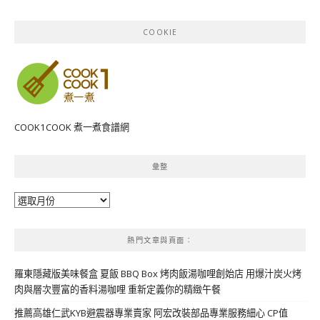
COOKIE
COOK1COOK 煮一煮食譜網
彙整
彙
整
熱門文章與頁面︰
羅東隱藏版美味餐盒 夏飯 BBQ Box 烤肉飯湯咖哩創始店 用爆汁炭火烤
肉與層次豐富的香料湯咖哩 重新定義你的精緻午餐
推薦高雄仁武KYB避震器專業賣家 阿宏改裝部品專業服務細心 CP值