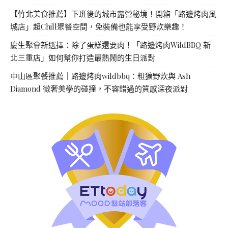
【竹北美食推薦】下班後的城市露營秘境！開箱「路邊烤肉風
城店」超Chill聚餐空間，免裝備也能享受野炊樂趣！
慶生聚會新選擇：除了蛋糕還要肉！「路邊烤肉WildBBQ 新
北三重店」如何幫你打造最熱鬧的生日派對
中山區聚餐推薦｜路邊烤肉wildbbq：粗獷野炊與 Ash
Diamond 微奢美學的碰撞，不容錯過的質感深夜派對