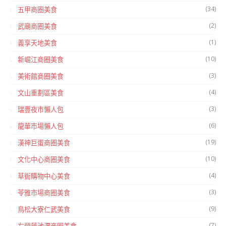
(34)
五甲商圈美食
(2)
武廟商圈美食
(1)
義享天地美食
(10)
新崛江商圈美食
(3)
美術館商圈美食
(4)
文山重劃區美食
(3)
瑞豐夜市懶人包
(6)
龍華市場懶人包
(19)
漢神巨蛋商圈美食
(10)
文化中心商圈美食
(4)
草衙購物中心美食
(3)
苓雅市場商圈美食
(9)
鳥松大寮仁武美食
(7)