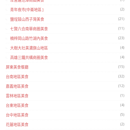
左營蓮池潭商圈美食
(2)
青年夜市[中崙地區 ]
(21)
鹽埕鼓山西子灣美食
(11)
七賢六合南華商圈美食
(23)
楠梓岡山路竹湖內美食
(4)
大樹大社美濃旗山地區
(4)
高雄三鐵共構商圈美食
(15)
屏東美食餐廳
(32)
台南地區美食
(12)
嘉義地區美食
(1)
雲林地區美食
(4)
台東地區美食
(5)
台中地區美食
(2)
花蓮地區美食