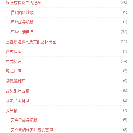
(46)
貓咪成長及生活紀錄
(9)
貓咪飼料罐頭
(1)
貓咪成長紀錄
(34)
貓咪生活用品
(11)
烹飪烘培鍋具及其他食材用品
(1)
西式料理
(24)
中式料理
(2)
韓式料理
(9)
鑄鐵鍋料理
(9)
蔬果果汁蜜餞
(2)
酒類品酒料理
(7)
天竺鼠
(5)
天竺鼠成長紀錄
(2)
天竺鼠飼養需注意的事項