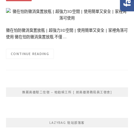
黴在怕防黴消臭置放瓶 | 超強力3D空間 | 使用簡單又安全 | 家裡角落可
使用 黴在怕防黴消臭置放瓶 不僅 …
CONTINUE READING
推薦高雄駁二住宿 – 帕鉑候工所 [ 前高雄港務局員工宿舍]
LAZYBAG 駐站部落客