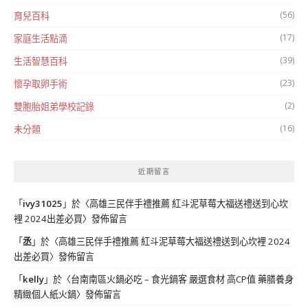
(56)
育兒百科
(17)
家庭生活點滴
(39)
生活智慧百科
(23)
懷孕取卵手術
(2)
雙胞胎姐弟學校記錄
(16)
未分類
近期留言
「
ivy31025
」於〈
高雄三民伴手禮推薦 紅斗泥草莓大福送禮送到心坎
裡 2024出差必買
〉發佈留言
「
丞
」於〈
高雄三民伴手禮推薦 紅斗泥草莓大福送禮送到心坎裡 2024
出差必買
〉發佈留言
「
kelly
」於〈
台南南區火鍋必吃 – 食光鍋客 嚴選食材 高CP值 藥膳養身
精緻個人紙火鍋
〉發佈留言