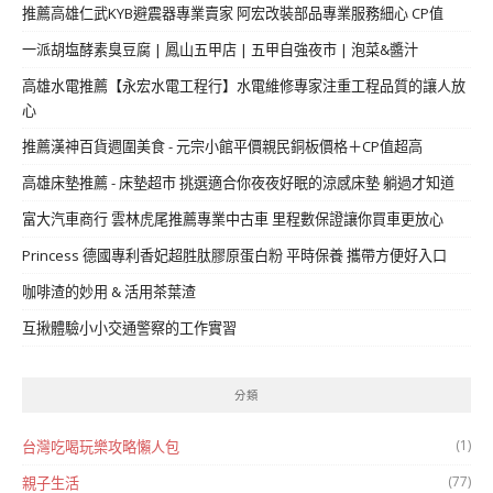
推薦高雄仁武KYB避震器專業賣家 阿宏改裝部品專業服務細心 CP值
一派胡塩酵素臭豆腐 | 鳳山五甲店 | 五甲自強夜市 | 泡菜&醬汁
高雄水電推薦【永宏水電工程行】水電維修專家注重工程品質的讓人放
心
推薦漢神百貨週圍美食 - 元宗小館平價親民銅板價格＋CP值超高
高雄床墊推薦 - 床墊超市 挑選適合你夜夜好眠的涼感床墊 躺過才知道
富大汽車商行 雲林虎尾推薦專業中古車 里程數保證讓你買車更放心
Princess 德國專利香妃超胜肽膠原蛋白粉 平時保養 攜帶方便好入口
咖啡渣的妙用 & 活用茶葉渣
互揪體驗小小交通警察的工作實習
分類
(1)
台灣吃喝玩樂攻略懶人包
(77)
親子生活