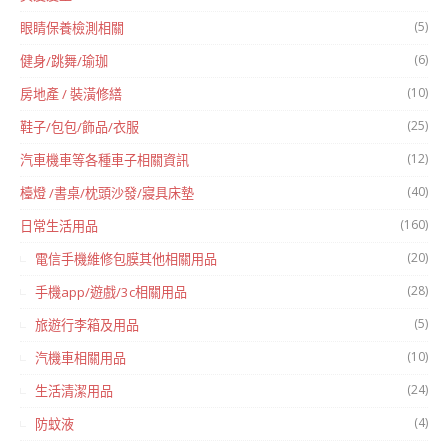
(5)
眼睛保養檢測相關
(6)
健身/跳舞/瑜珈
(10)
房地產 / 裝潢修繕
(25)
鞋子/包包/飾品/衣服
(12)
汽車機車等各種車子相關資訊
(40)
檯燈 /書桌/枕頭沙發/寢具床墊
(160)
日常生活用品
(20)
電信手機維修包膜其他相關用品
(28)
手機app/遊戲/3c相關用品
(5)
旅遊行李箱及用品
(10)
汽機車相關用品
(24)
生活清潔用品
(4)
防蚊液