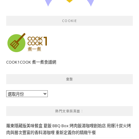
COOKIE
COOK1COOK 煮一煮食譜網
彙整
彙
整
熱門文章與頁面︰
羅東隱藏版美味餐盒 夏飯 BBQ Box 烤肉飯湯咖哩創始店 用爆汁炭火烤
肉與層次豐富的香料湯咖哩 重新定義你的精緻午餐