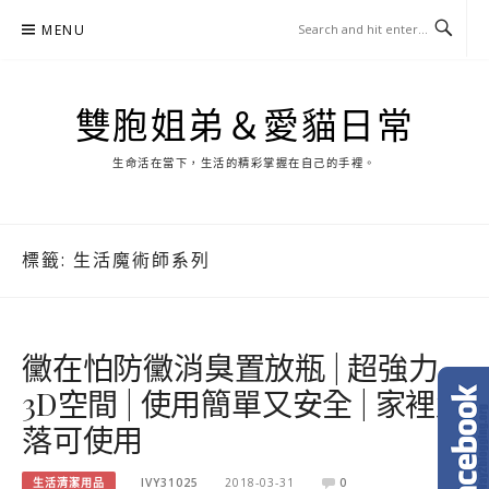
Skip
MENU
to
content
雙胞姐弟＆愛貓日常
生命活在當下，生活的精彩掌握在自己的手裡。
標籤:
生活魔術師系列
黴在怕防黴消臭置放瓶 | 超強力
3D空間 | 使用簡單又安全 | 家裡角
落可使用
生活清潔用品
IVY31025
2018-03-31
0