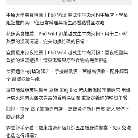
中原大學美食推薦｜Phở Wild 越式生牛肉河粉中原店，學長
姐狂推的高CP值日常料理與新生必看點餐全攻略
花蓮美食推薦｜Phở Wild 迴萊越式生牛肉河粉，用十二小時
熬煮的溫潤清湯，完美切換忙碌的日常！
宜蘭羅東宵夜推薦｜Phở Wild 越式生牛肉河粉：夏夜輕盈無
負擔的溫暖選擇！清爽湯頭與原型食物的完美撫慰
傑昇通信-前鎮瑞隆店．手機最低價．舊機高價收．配件超齊
全 繳費送衛生紙
羅東隱藏版美味餐盒 夏飯 BBQ Box 烤肉飯湯咖哩創始店 用爆
汁炭火烤肉與層次豐富的香料湯咖哩 重新定義你的精緻午餐
閱悅．拾光 電子閱讀專門店 – 高雄黃埔新村門市 讓人想停下
腳步休息
露營新手必看！羅東路邊商店打造五星級野炊饗宴，免切免洗
也能吃得超講究