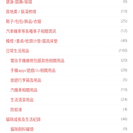
(6)
健身/跳舞/瑜珈
(10)
房地產 / 裝潢修繕
(25)
鞋子/包包/飾品/衣服
(12)
汽車機車等各種車子相關資訊
(40)
檯燈 /書桌/枕頭沙發/寢具床墊
(160)
日常生活用品
(20)
電信手機維修包膜其他相關用品
(28)
手機app/遊戲/3c相關用品
(5)
旅遊行李箱及用品
(10)
汽機車相關用品
(24)
生活清潔用品
(4)
防蚊液
(46)
貓咪成長及生活紀錄
(9)
貓咪飼料罐頭