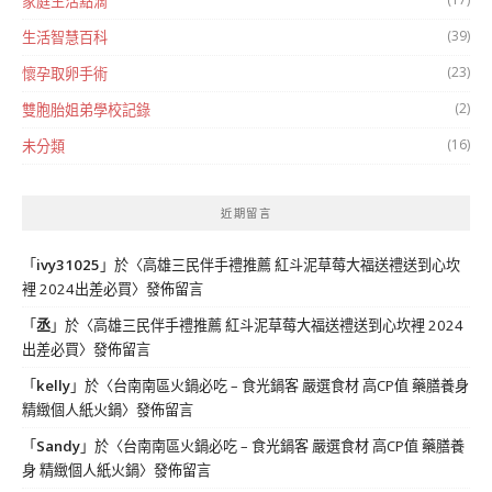
家庭生活點滴
(39)
生活智慧百科
(23)
懷孕取卵手術
(2)
雙胞胎姐弟學校記錄
(16)
未分類
近期留言
「
ivy31025
」於〈
高雄三民伴手禮推薦 紅斗泥草莓大福送禮送到心坎
裡 2024出差必買
〉發佈留言
「
丞
」於〈
高雄三民伴手禮推薦 紅斗泥草莓大福送禮送到心坎裡 2024
出差必買
〉發佈留言
「
kelly
」於〈
台南南區火鍋必吃 – 食光鍋客 嚴選食材 高CP值 藥膳養身
精緻個人紙火鍋
〉發佈留言
「
Sandy
」於〈
台南南區火鍋必吃 – 食光鍋客 嚴選食材 高CP值 藥膳養
身 精緻個人紙火鍋
〉發佈留言