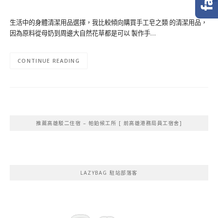
生活中的身體清潔用品選擇，我比較傾向購買手工皂之類 的清潔用品，
因為原料從母奶到周邊大自然花草都是可以 製作手…
CONTINUE READING
推薦高雄駁二住宿 – 帕鉑候工所 [ 前高雄港務局員工宿舍]
LAZYBAG 駐站部落客