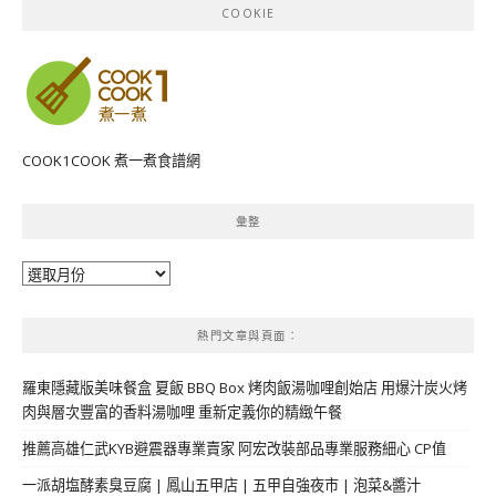
COOKIE
COOK1COOK 煮一煮食譜網
彙整
彙
整
熱門文章與頁面︰
羅東隱藏版美味餐盒 夏飯 BBQ Box 烤肉飯湯咖哩創始店 用爆汁炭火烤
肉與層次豐富的香料湯咖哩 重新定義你的精緻午餐
推薦高雄仁武KYB避震器專業賣家 阿宏改裝部品專業服務細心 CP值
一派胡塩酵素臭豆腐 | 鳳山五甲店 | 五甲自強夜市 | 泡菜&醬汁