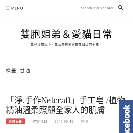
Skip
MENU
to
content
雙胞姐弟＆愛貓日常
生命活在當下，生活的精彩掌握在自己的手裡。
標籤:
甘油
「淨.手作Netcraft」手工皂 /植物
精油溫柔照顧全家人的肌膚
身體保養
IVY31025
2017-05-16
0