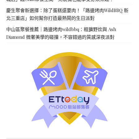
慶生聚會新選擇：除了蛋糕還要肉！「路邊烤肉WildBBQ 新
北三重店」如何幫你打造最熱鬧的生日派對
中山區聚餐推薦｜路邊烤肉wildbbq：粗獷野炊與 Ash
Diamond 微奢美學的碰撞，不容錯過的質感深夜派對