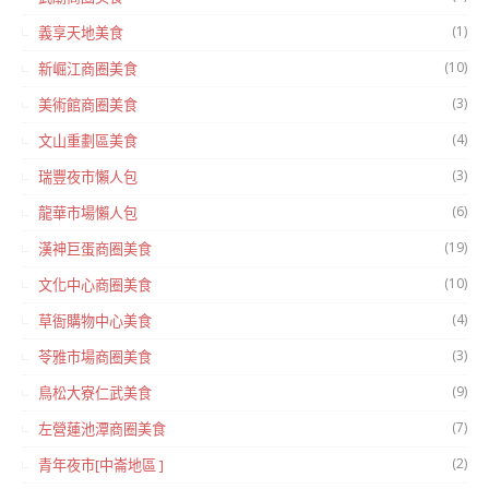
(1)
義享天地美食
(10)
新崛江商圈美食
(3)
美術館商圈美食
(4)
文山重劃區美食
(3)
瑞豐夜市懶人包
(6)
龍華市場懶人包
(19)
漢神巨蛋商圈美食
(10)
文化中心商圈美食
(4)
草衙購物中心美食
(3)
苓雅市場商圈美食
(9)
鳥松大寮仁武美食
(7)
左營蓮池潭商圈美食
(2)
青年夜市[中崙地區 ]