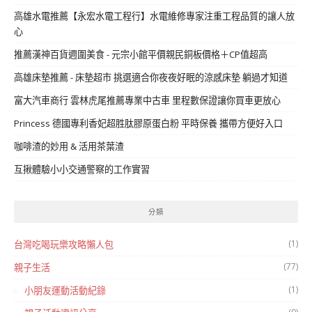
高雄水電推薦【永宏水電工程行】水電維修專家注重工程品質的讓人放
心
推薦漢神百貨週圍美食 - 元宗小館平價親民銅板價格＋CP值超高
高雄床墊推薦 - 床墊超市 挑選適合你夜夜好眠的涼感床墊 躺過才知道
富大汽車商行 雲林虎尾推薦專業中古車 里程數保證讓你買車更放心
Princess 德國專利香妃超胜肽膠原蛋白粉 平時保養 攜帶方便好入口
咖啡渣的妙用 & 活用茶葉渣
互揪體驗小小交通警察的工作實習
分類
(1)
台灣吃喝玩樂攻略懶人包
(77)
親子生活
(1)
小朋友運動活動紀錄