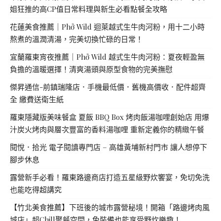
姐狂推的高CP值日常料理與新生必看點餐全攻略
花蓮美食推薦｜Phở Wild 迴萊越式生牛肉河粉，用十二小時
熬煮的溫潤清湯，完美切換忙碌的日常！
宜蘭羅東宵夜推薦｜Phở Wild 越式生牛肉河粉：夏夜輕盈無
負擔的溫暖選擇！清爽湯頭與原型食物的完美撫慰
傑昇通信-前鎮瑞隆店．手機最低價．舊機高價收．配件超齊
全 繳費送衛生紙
羅東隱藏版美味餐盒 夏飯 BBQ Box 烤肉飯湯咖哩創始店 用爆
汁炭火烤肉與層次豐富的香料湯咖哩 重新定義你的精緻午餐
閱悅．拾光 電子閱讀專門店 – 高雄黃埔新村門市 讓人想停下
腳步休息
露營新手必看！羅東路邊商店打造五星級野炊饗宴，免切免洗
也能吃得超講究
【竹北美食推薦】下班後的城市露營秘境！開箱「路邊烤肉風
城店」超Chill聚餐空間，免裝備也能享受野炊樂趣！