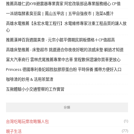
推薦高雄仁武KYB避震器專業賣家 阿宏改裝部品專業服務細心 CP值
一派胡塩酵素臭豆腐 | 鳳山五甲店 | 五甲自強夜市 | 泡菜&醬汁
高雄水電推薦【永宏水電工程行】水電維修專家注重工程品質的讓人放
心
推薦漢神百貨週圍美食 - 元宗小館平價親民銅板價格＋CP值超高
高雄床墊推薦 - 床墊超市 挑選適合你夜夜好眠的涼感床墊 躺過才知道
富大汽車商行 雲林虎尾推薦專業中古車 里程數保證讓你買車更放心
Princess 德國專利香妃超胜肽膠原蛋白粉 平時保養 攜帶方便好入口
咖啡渣的妙用 & 活用茶葉渣
互揪體驗小小交通警察的工作實習
分類
(1)
台灣吃喝玩樂攻略懶人包
(77)
親子生活