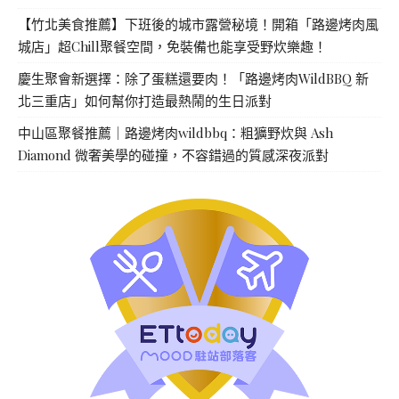
【竹北美食推薦】下班後的城市露營秘境！開箱「路邊烤肉風
城店」超Chill聚餐空間，免裝備也能享受野炊樂趣！
慶生聚會新選擇：除了蛋糕還要肉！「路邊烤肉WildBBQ 新
北三重店」如何幫你打造最熱鬧的生日派對
中山區聚餐推薦｜路邊烤肉wildbbq：粗獷野炊與 Ash
Diamond 微奢美學的碰撞，不容錯過的質感深夜派對