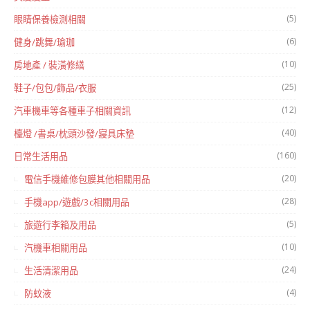
(5)
眼睛保養檢測相關
(6)
健身/跳舞/瑜珈
(10)
房地產 / 裝潢修繕
(25)
鞋子/包包/飾品/衣服
(12)
汽車機車等各種車子相關資訊
(40)
檯燈 /書桌/枕頭沙發/寢具床墊
(160)
日常生活用品
(20)
電信手機維修包膜其他相關用品
(28)
手機app/遊戲/3c相關用品
(5)
旅遊行李箱及用品
(10)
汽機車相關用品
(24)
生活清潔用品
(4)
防蚊液