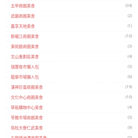
(34)
五甲商圈美食
(2)
武廟商圈美食
(1)
義享天地美食
(10)
新崛江商圈美食
(3)
美術館商圈美食
(4)
文山重劃區美食
(3)
瑞豐夜市懶人包
(6)
龍華市場懶人包
(19)
漢神巨蛋商圈美食
(10)
文化中心商圈美食
(4)
草衙購物中心美食
(3)
苓雅市場商圈美食
(9)
鳥松大寮仁武美食
(7)