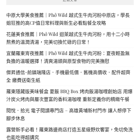
中原大學美食推薦｜Phở Wild 越式生牛肉河粉中原店，學長
姐狂推的高CP值日常料理與新生必看點餐全攻略
花蓮美食推薦｜Phở Wild 迴萊越式生牛肉河粉，用十二小時
熬煮的溫潤清湯，完美切換忙碌的日常！
宜蘭羅東宵夜推薦｜Phở Wild 越式生牛肉河粉：夏夜輕盈無
負擔的溫暖選擇！清爽湯頭與原型食物的完美撫慰
傑昇通信-前鎮瑞隆店．手機最低價．舊機高價收．配件超齊
全 繳費送衛生紙
羅東隱藏版美味餐盒 夏飯 BBQ Box 烤肉飯湯咖哩創始店 用爆
汁炭火烤肉與層次豐富的香料湯咖哩 重新定義你的精緻午餐
閱悅．拾光 電子閱讀專門店 – 高雄黃埔新村門市 讓人想停下
腳步休息
露營新手必看！羅東路邊商店打造五星級野炊饗宴，免切免洗
也能吃得超講究