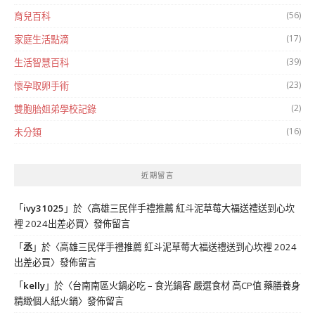
(56)
育兒百科
(17)
家庭生活點滴
(39)
生活智慧百科
(23)
懷孕取卵手術
(2)
雙胞胎姐弟學校記錄
(16)
未分類
近期留言
「
ivy31025
」於〈
高雄三民伴手禮推薦 紅斗泥草莓大福送禮送到心坎
裡 2024出差必買
〉發佈留言
「
丞
」於〈
高雄三民伴手禮推薦 紅斗泥草莓大福送禮送到心坎裡 2024
出差必買
〉發佈留言
「
kelly
」於〈
台南南區火鍋必吃 – 食光鍋客 嚴選食材 高CP值 藥膳養身
精緻個人紙火鍋
〉發佈留言