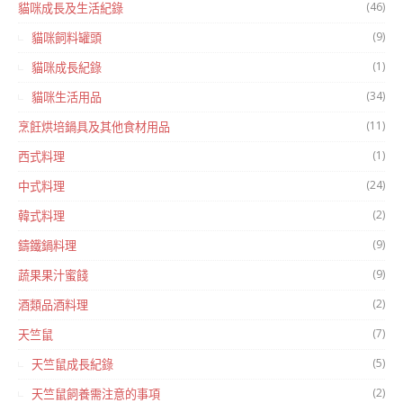
(46)
貓咪成長及生活紀錄
(9)
貓咪飼料罐頭
(1)
貓咪成長紀錄
(34)
貓咪生活用品
(11)
烹飪烘培鍋具及其他食材用品
(1)
西式料理
(24)
中式料理
(2)
韓式料理
(9)
鑄鐵鍋料理
(9)
蔬果果汁蜜餞
(2)
酒類品酒料理
(7)
天竺鼠
(5)
天竺鼠成長紀錄
(2)
天竺鼠飼養需注意的事項