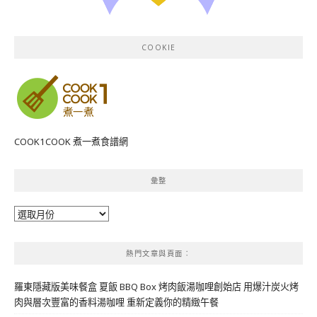
COOKIE
COOK1COOK 煮一煮食譜網
彙整
彙
整
熱門文章與頁面︰
羅東隱藏版美味餐盒 夏飯 BBQ Box 烤肉飯湯咖哩創始店 用爆汁炭火烤
肉與層次豐富的香料湯咖哩 重新定義你的精緻午餐