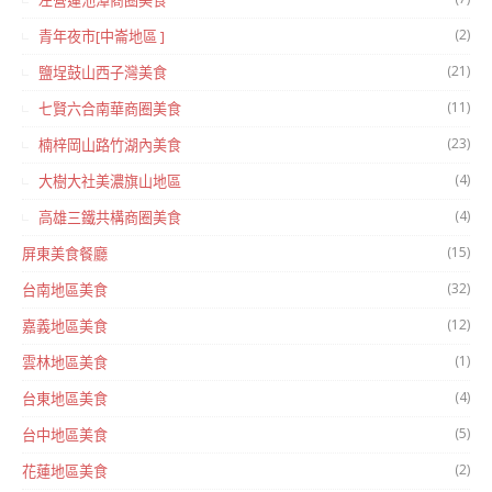
左營蓮池潭商圈美食
(2)
青年夜市[中崙地區 ]
(21)
鹽埕鼓山西子灣美食
(11)
七賢六合南華商圈美食
(23)
楠梓岡山路竹湖內美食
(4)
大樹大社美濃旗山地區
(4)
高雄三鐵共構商圈美食
(15)
屏東美食餐廳
(32)
台南地區美食
(12)
嘉義地區美食
(1)
雲林地區美食
(4)
台東地區美食
(5)
台中地區美食
(2)
花蓮地區美食