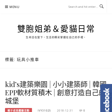
Skip
MENU
to
content
雙胞姐弟＆愛貓日常
生命活在當下，生活的精彩掌握在自己的手裡。
標籤:
玩具小推車
kid’s建築樂園 | 小小建築師 | 韓國
EPP軟材質積木 | 創意打造自己的
城堡
親子成長體驗活動
IVY31025
2018-12-31
0