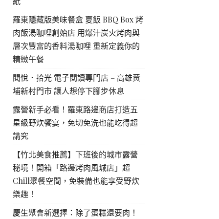
紙
羅東隱藏版美味餐盒 夏飯 BBQ Box 烤
肉飯湯咖哩創始店 用爆汁炭火烤肉與
層次豐富的香料湯咖哩 重新定義你的
精緻午餐
閱悅．拾光 電子閱讀專門店 – 高雄黃
埔新村門市 讓人想停下腳步休息
露營新手必看！羅東路邊商店打造五
星級野炊饗宴，免切免洗也能吃得超
講究
【竹北美食推薦】下班後的城市露營
秘境！開箱「路邊烤肉風城店」超
Chill聚餐空間，免裝備也能享受野炊
樂趣！
慶生聚會新選擇：除了蛋糕還要肉！