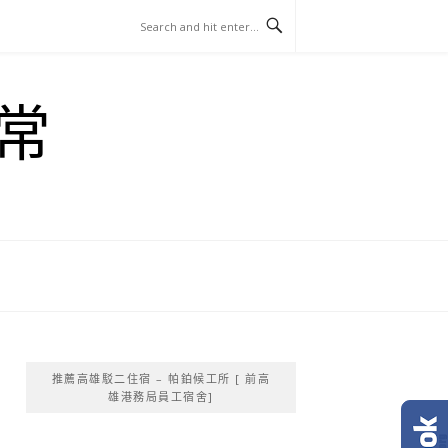
常
推薦高雄駁二住宿 – 帕鉑候工所 [ 前高
雄港務局員工宿舍]