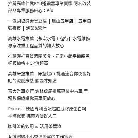
推薦高雄仁武KYB避震器專業賣家 阿宏改裝
部品專業服務細心 CP值
一派胡塩酵素臭豆腐 | 鳳山五甲店 | 五甲自
強夜市 | 泡菜&醬汁
高雄水電推薦【永宏水電工程行】水電維修
專家注重工程品質的讓人放心
推薦漢神百貨週圍美食 - 元宗小館平價親民
銅板價格＋CP值超高
高雄床墊推薦 - 床墊超市 挑選適合你夜夜好
眠的涼感床墊 躺過才知道
富大汽車商行 雲林虎尾推薦專業中古車 里
程數保證讓你買車更放心
Princess 德國專利香妃超胜肽膠原蛋白粉
平時保養 攜帶方便好入口
咖啡渣的妙用 & 活用茶葉渣
互揪體驗小小交通警察的工作實習