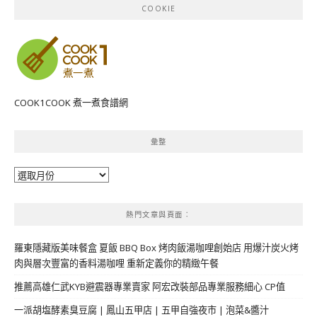
COOKIE
COOK1COOK 煮一煮食譜網
彙整
彙
整
熱門文章與頁面︰
羅東隱藏版美味餐盒 夏飯 BBQ Box 烤肉飯湯咖哩創始店 用爆汁炭火烤
肉與層次豐富的香料湯咖哩 重新定義你的精緻午餐
推薦高雄仁武KYB避震器專業賣家 阿宏改裝部品專業服務細心 CP值
一派胡塩酵素臭豆腐 | 鳳山五甲店 | 五甲自強夜市 | 泡菜&醬汁