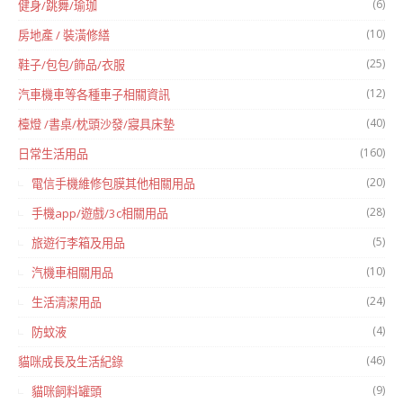
(6)
健身/跳舞/瑜珈
(10)
房地產 / 裝潢修繕
(25)
鞋子/包包/飾品/衣服
(12)
汽車機車等各種車子相關資訊
(40)
檯燈 /書桌/枕頭沙發/寢具床墊
(160)
日常生活用品
(20)
電信手機維修包膜其他相關用品
(28)
手機app/遊戲/3c相關用品
(5)
旅遊行李箱及用品
(10)
汽機車相關用品
(24)
生活清潔用品
(4)
防蚊液
(46)
貓咪成長及生活紀錄
(9)
貓咪飼料罐頭