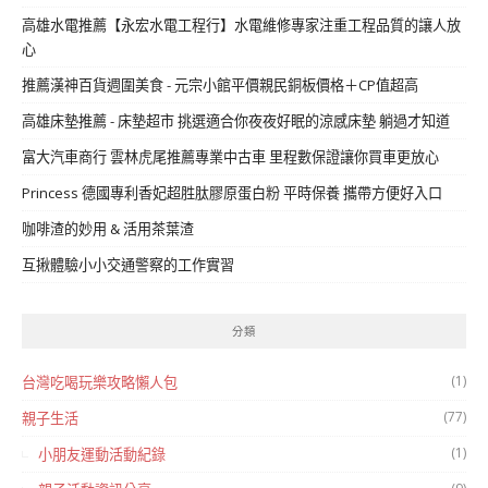
高雄水電推薦【永宏水電工程行】水電維修專家注重工程品質的讓人放
心
推薦漢神百貨週圍美食 - 元宗小館平價親民銅板價格＋CP值超高
高雄床墊推薦 - 床墊超市 挑選適合你夜夜好眠的涼感床墊 躺過才知道
富大汽車商行 雲林虎尾推薦專業中古車 里程數保證讓你買車更放心
Princess 德國專利香妃超胜肽膠原蛋白粉 平時保養 攜帶方便好入口
咖啡渣的妙用 & 活用茶葉渣
互揪體驗小小交通警察的工作實習
分類
(1)
台灣吃喝玩樂攻略懶人包
(77)
親子生活
(1)
小朋友運動活動紀錄