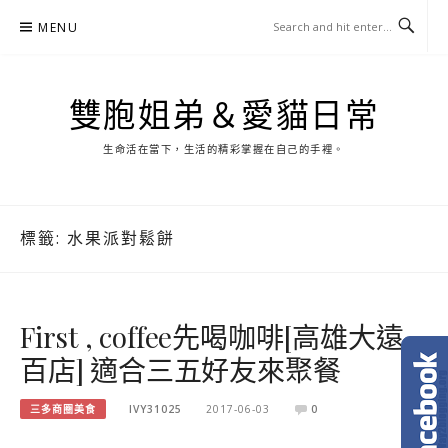
Skip
MENU
to
content
雙胞姐弟＆愛貓日常
生命活在當下，生活的精彩掌握在自己的手裡。
標籤:
水果派對鬆餅
First , coffee先喝咖啡[高雄大遠
百店] 適合三五好友來聚餐
三多商圈美食
IVY31025
2017-06-03
0