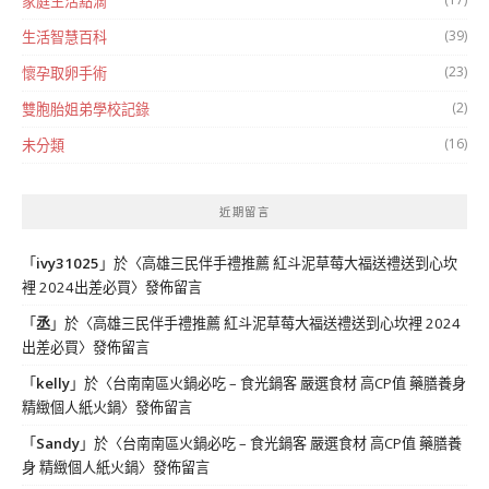
家庭生活點滴
(39)
生活智慧百科
(23)
懷孕取卵手術
(2)
雙胞胎姐弟學校記錄
(16)
未分類
近期留言
「
ivy31025
」於〈
高雄三民伴手禮推薦 紅斗泥草莓大福送禮送到心坎
裡 2024出差必買
〉發佈留言
「
丞
」於〈
高雄三民伴手禮推薦 紅斗泥草莓大福送禮送到心坎裡 2024
出差必買
〉發佈留言
「
kelly
」於〈
台南南區火鍋必吃 – 食光鍋客 嚴選食材 高CP值 藥膳養身
精緻個人紙火鍋
〉發佈留言
「
Sandy
」於〈
台南南區火鍋必吃 – 食光鍋客 嚴選食材 高CP值 藥膳養
身 精緻個人紙火鍋
〉發佈留言