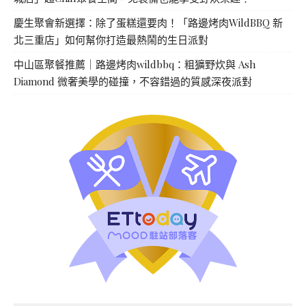
慶生聚會新選擇：除了蛋糕還要肉！「路邊烤肉WildBBQ 新
北三重店」如何幫你打造最熱鬧的生日派對
中山區聚餐推薦｜路邊烤肉wildbbq：粗獷野炊與 Ash
Diamond 微奢美學的碰撞，不容錯過的質感深夜派對