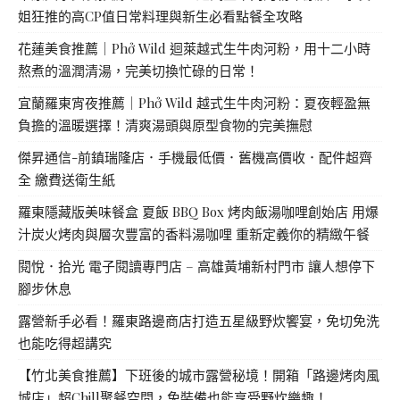
姐狂推的高CP值日常料理與新生必看點餐全攻略
花蓮美食推薦｜Phở Wild 迴萊越式生牛肉河粉，用十二小時
熬煮的溫潤清湯，完美切換忙碌的日常！
宜蘭羅東宵夜推薦｜Phở Wild 越式生牛肉河粉：夏夜輕盈無
負擔的溫暖選擇！清爽湯頭與原型食物的完美撫慰
傑昇通信-前鎮瑞隆店．手機最低價．舊機高價收．配件超齊
全 繳費送衛生紙
羅東隱藏版美味餐盒 夏飯 BBQ Box 烤肉飯湯咖哩創始店 用爆
汁炭火烤肉與層次豐富的香料湯咖哩 重新定義你的精緻午餐
閱悅．拾光 電子閱讀專門店 – 高雄黃埔新村門市 讓人想停下
腳步休息
露營新手必看！羅東路邊商店打造五星級野炊饗宴，免切免洗
也能吃得超講究
【竹北美食推薦】下班後的城市露營秘境！開箱「路邊烤肉風
城店」超Chill聚餐空間，免裝備也能享受野炊樂趣！