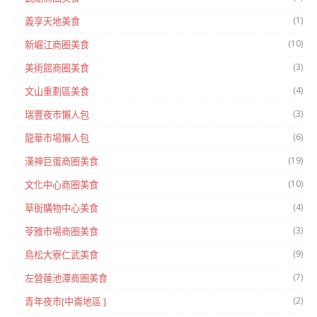
(1)
義享天地美食
(10)
新崛江商圈美食
(3)
美術館商圈美食
(4)
文山重劃區美食
(3)
瑞豐夜市懶人包
(6)
龍華市場懶人包
(19)
漢神巨蛋商圈美食
(10)
文化中心商圈美食
(4)
草衙購物中心美食
(3)
苓雅市場商圈美食
(9)
鳥松大寮仁武美食
(7)
左營蓮池潭商圈美食
(2)
青年夜市[中崙地區 ]