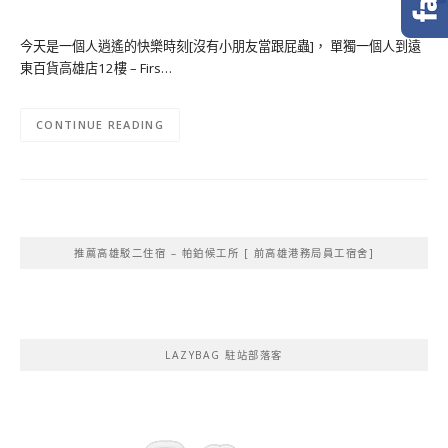
今天是一個人逍遙的快樂時刻[沒有小朋友當跟屁蟲]， 單獨一個人到遠
東百貨高雄店12樓 – Firs…
CONTINUE READING
推薦高雄駁二住宿 – 帕鉑候工所 [ 前高雄港務局員工宿舍]
LAZYBAG 駐站部落客