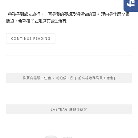
帶孩子到處去旅行，一直是我的夢想及渴望做的事。 理由是什麼?? 很
簡單，希望孩子去知道其實生活有…
CONTINUE READING
推薦高雄駁二住宿 – 帕鉑候工所 [ 前高雄港務局員工宿舍]
LAZYBAG 駐站部落客