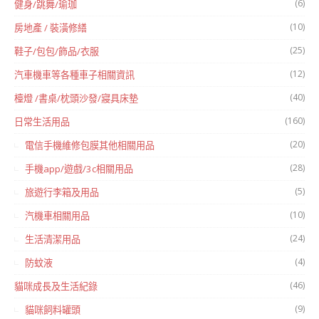
(6)
健身/跳舞/瑜珈
(10)
房地產 / 裝潢修繕
(25)
鞋子/包包/飾品/衣服
(12)
汽車機車等各種車子相關資訊
(40)
檯燈 /書桌/枕頭沙發/寢具床墊
(160)
日常生活用品
(20)
電信手機維修包膜其他相關用品
(28)
手機app/遊戲/3c相關用品
(5)
旅遊行李箱及用品
(10)
汽機車相關用品
(24)
生活清潔用品
(4)
防蚊液
(46)
貓咪成長及生活紀錄
(9)
貓咪飼料罐頭