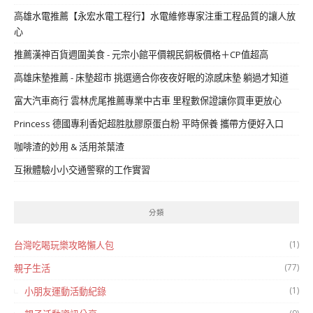
高雄水電推薦【永宏水電工程行】水電維修專家注重工程品質的讓人放
心
推薦漢神百貨週圍美食 - 元宗小館平價親民銅板價格＋CP值超高
高雄床墊推薦 - 床墊超市 挑選適合你夜夜好眠的涼感床墊 躺過才知道
富大汽車商行 雲林虎尾推薦專業中古車 里程數保證讓你買車更放心
Princess 德國專利香妃超胜肽膠原蛋白粉 平時保養 攜帶方便好入口
咖啡渣的妙用 & 活用茶葉渣
互揪體驗小小交通警察的工作實習
分類
(1)
台灣吃喝玩樂攻略懶人包
(77)
親子生活
(1)
小朋友運動活動紀錄