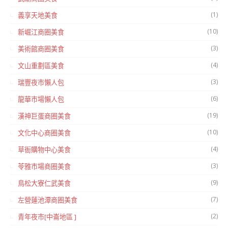
(1)
義享天地美食
(10)
新崛江商圈美食
(3)
美術館商圈美食
(4)
文山重劃區美食
(3)
瑞豐夜市懶人包
(6)
龍華市場懶人包
(19)
漢神巨蛋商圈美食
(10)
文化中心商圈美食
(4)
草衙購物中心美食
(3)
苓雅市場商圈美食
(9)
鳥松大寮仁武美食
(7)
左營蓮池潭商圈美食
(2)
青年夜市[中崙地區 ]