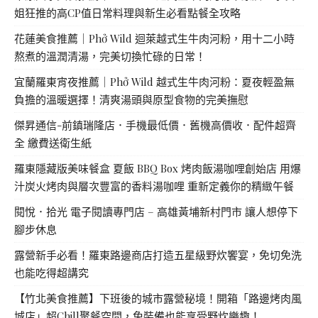
姐狂推的高CP值日常料理與新生必看點餐全攻略
花蓮美食推薦｜Phở Wild 迴萊越式生牛肉河粉，用十二小時
熬煮的溫潤清湯，完美切換忙碌的日常！
宜蘭羅東宵夜推薦｜Phở Wild 越式生牛肉河粉：夏夜輕盈無
負擔的溫暖選擇！清爽湯頭與原型食物的完美撫慰
傑昇通信-前鎮瑞隆店．手機最低價．舊機高價收．配件超齊
全 繳費送衛生紙
羅東隱藏版美味餐盒 夏飯 BBQ Box 烤肉飯湯咖哩創始店 用爆
汁炭火烤肉與層次豐富的香料湯咖哩 重新定義你的精緻午餐
閱悅．拾光 電子閱讀專門店 – 高雄黃埔新村門市 讓人想停下
腳步休息
露營新手必看！羅東路邊商店打造五星級野炊饗宴，免切免洗
也能吃得超講究
【竹北美食推薦】下班後的城市露營秘境！開箱「路邊烤肉風
城店」超Chill聚餐空間，免裝備也能享受野炊樂趣！