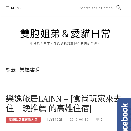
Skip
MENU
to
content
雙胞姐弟＆愛貓日常
生命活在當下，生活的精彩掌握在自己的手裡。
標籤:
樂逸客房
樂逸旅居LAINN – [食尚玩家來去
住一晚推薦 的高雄住宿]
高雄飯店住宿懶人包
IVY31025
2017-06-10
0