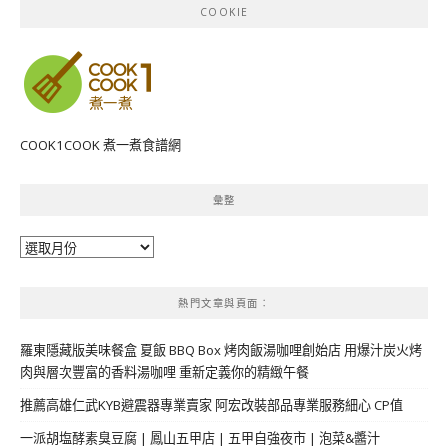
COOKIE
COOK1COOK 煮一煮食譜網
彙整
彙
整
熱門文章與頁面︰
羅東隱藏版美味餐盒 夏飯 BBQ Box 烤肉飯湯咖哩創始店 用爆汁炭火烤
肉與層次豐富的香料湯咖哩 重新定義你的精緻午餐
推薦高雄仁武KYB避震器專業賣家 阿宏改裝部品專業服務細心 CP值
一派胡塩酵素臭豆腐 | 鳳山五甲店 | 五甲自強夜市 | 泡菜&醬汁