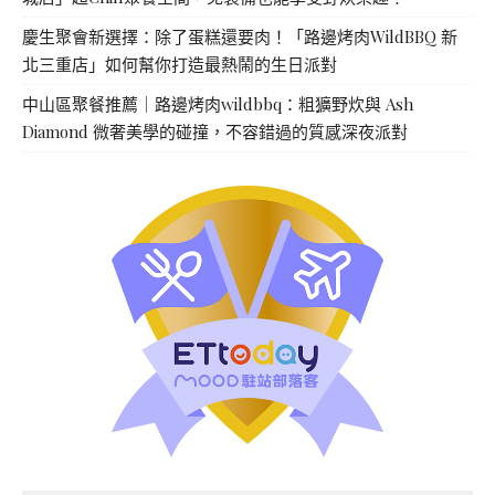
慶生聚會新選擇：除了蛋糕還要肉！「路邊烤肉WildBBQ 新
北三重店」如何幫你打造最熱鬧的生日派對
中山區聚餐推薦｜路邊烤肉wildbbq：粗獷野炊與 Ash
Diamond 微奢美學的碰撞，不容錯過的質感深夜派對