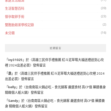
家庭生活點滴
(39)
生活智慧百科
(23)
懷孕取卵手術
(2)
雙胞胎姐弟學校記錄
(16)
未分類
近期留言
「
ivy31025
」於〈
高雄三民伴手禮推薦 紅斗泥草莓大福送禮送到心坎
裡 2024出差必買
〉發佈留言
「
丞
」於〈
高雄三民伴手禮推薦 紅斗泥草莓大福送禮送到心坎裡 2024
出差必買
〉發佈留言
「
kelly
」於〈
台南南區火鍋必吃 – 食光鍋客 嚴選食材 高CP值 藥膳養身
精緻個人紙火鍋
〉發佈留言
「
Sandy
」於〈
台南南區火鍋必吃 – 食光鍋客 嚴選食材 高CP值 藥膳養
身 精緻個人紙火鍋
〉發佈留言