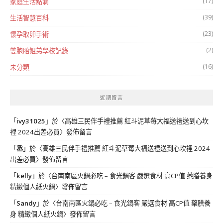
(17)
家庭生活點滴
(39)
生活智慧百科
(23)
懷孕取卵手術
(2)
雙胞胎姐弟學校記錄
(16)
未分類
近期留言
「
ivy31025
」於〈
高雄三民伴手禮推薦 紅斗泥草莓大福送禮送到心坎
裡 2024出差必買
〉發佈留言
「
丞
」於〈
高雄三民伴手禮推薦 紅斗泥草莓大福送禮送到心坎裡 2024
出差必買
〉發佈留言
「
kelly
」於〈
台南南區火鍋必吃 – 食光鍋客 嚴選食材 高CP值 藥膳養身
精緻個人紙火鍋
〉發佈留言
「
Sandy
」於〈
台南南區火鍋必吃 – 食光鍋客 嚴選食材 高CP值 藥膳養
身 精緻個人紙火鍋
〉發佈留言