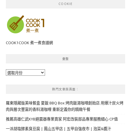
COOKIE
COOK1COOK 煮一煮食譜網
彙整
彙
整
熱門文章與頁面︰
羅東隱藏版美味餐盒 夏飯 BBQ Box 烤肉飯湯咖哩創始店 用爆汁炭火烤
肉與層次豐富的香料湯咖哩 重新定義你的精緻午餐
推薦高雄仁武KYB避震器專業賣家 阿宏改裝部品專業服務細心 CP值
一派胡塩酵素臭豆腐 | 鳳山五甲店 | 五甲自強夜市 | 泡菜&醬汁