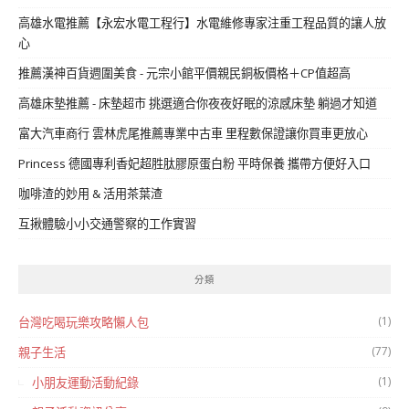
高雄水電推薦【永宏水電工程行】水電維修專家注重工程品質的讓人放
心
推薦漢神百貨週圍美食 - 元宗小館平價親民銅板價格＋CP值超高
高雄床墊推薦 - 床墊超市 挑選適合你夜夜好眠的涼感床墊 躺過才知道
富大汽車商行 雲林虎尾推薦專業中古車 里程數保證讓你買車更放心
Princess 德國專利香妃超胜肽膠原蛋白粉 平時保養 攜帶方便好入口
咖啡渣的妙用 & 活用茶葉渣
互揪體驗小小交通警察的工作實習
分類
(1)
台灣吃喝玩樂攻略懶人包
(77)
親子生活
(1)
小朋友運動活動紀錄