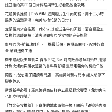
姐狂推的高CP值日常料理與新生必看點餐全攻略
花蓮美食推薦｜Phở Wild 迴萊越式生牛肉河粉，用十二小時
熬煮的溫潤清湯，完美切換忙碌的日常！
宜蘭羅東宵夜推薦｜Phở Wild 越式生牛肉河粉：夏夜輕盈無
負擔的溫暖選擇！清爽湯頭與原型食物的完美撫慰
傑昇通信-前鎮瑞隆店．手機最低價．舊機高價收．配件超齊
全 繳費送衛生紙
羅東隱藏版美味餐盒 夏飯 BBQ Box 烤肉飯湯咖哩創始店 用爆
汁炭火烤肉與層次豐富的香料湯咖哩 重新定義你的精緻午餐
閱悅．拾光 電子閱讀專門店 – 高雄黃埔新村門市 讓人想停下
腳步休息
露營新手必看！羅東路邊商店打造五星級野炊饗宴，免切免洗
也能吃得超講究
【竹北美食推薦】下班後的城市露營秘境！開箱「路邊烤肉風
城店」超Chill聚餐空間，免裝備也能享受野炊樂趣！