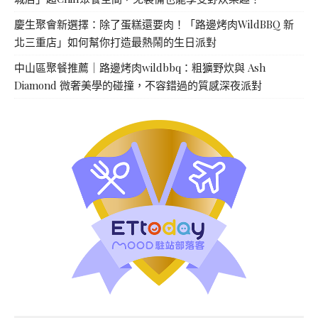
慶生聚會新選擇：除了蛋糕還要肉！「路邊烤肉WildBBQ 新
北三重店」如何幫你打造最熱鬧的生日派對
中山區聚餐推薦｜路邊烤肉wildbbq：粗獷野炊與 Ash
Diamond 微奢美學的碰撞，不容錯過的質感深夜派對