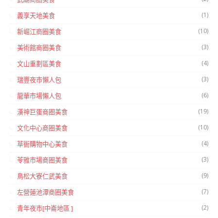
(1)
義享天地美食
(10)
新崛江商圈美食
(3)
美術館商圈美食
(4)
文山重劃區美食
(3)
瑞豐夜市懶人包
(6)
龍華市場懶人包
(19)
漢神巨蛋商圈美食
(10)
文化中心商圈美食
(4)
草衙購物中心美食
(3)
苓雅市場商圈美食
(9)
鳥松大寮仁武美食
(7)
左營蓮池潭商圈美食
(2)
青年夜市[中崙地區 ]