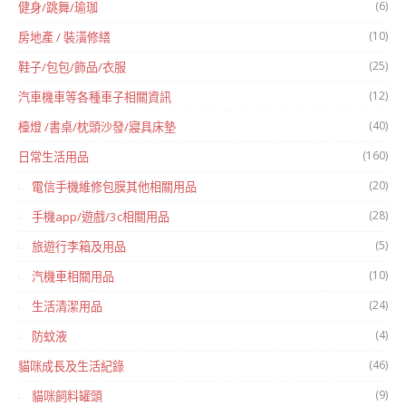
(6)
健身/跳舞/瑜珈
(10)
房地產 / 裝潢修繕
(25)
鞋子/包包/飾品/衣服
(12)
汽車機車等各種車子相關資訊
(40)
檯燈 /書桌/枕頭沙發/寢具床墊
(160)
日常生活用品
(20)
電信手機維修包膜其他相關用品
(28)
手機app/遊戲/3c相關用品
(5)
旅遊行李箱及用品
(10)
汽機車相關用品
(24)
生活清潔用品
(4)
防蚊液
(46)
貓咪成長及生活紀錄
(9)
貓咪飼料罐頭