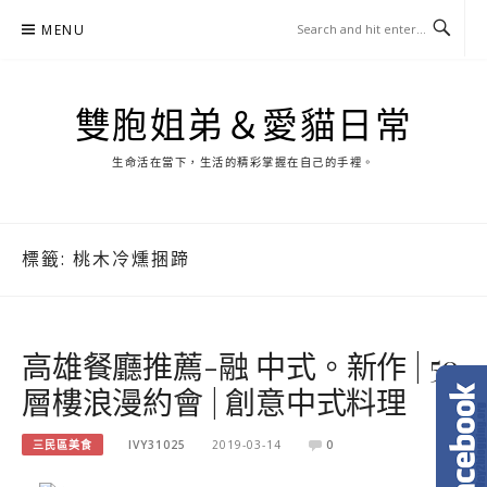
Skip
MENU
to
content
雙胞姐弟＆愛貓日常
生命活在當下，生活的精彩掌握在自己的手裡。
標籤:
桃木冷燻捆蹄
高雄餐廳推薦-融 中式。新作 | 50
層樓浪漫約會 | 創意中式料理
三民區美食
IVY31025
2019-03-14
0