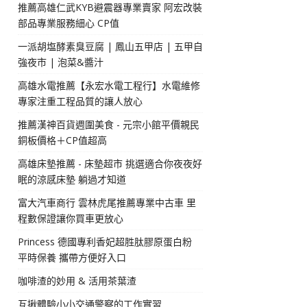
推薦高雄仁武KYB避震器專業賣家 阿宏改裝
部品專業服務細心 CP值
一派胡塩酵素臭豆腐 | 鳳山五甲店 | 五甲自
強夜市 | 泡菜&醬汁
高雄水電推薦【永宏水電工程行】水電維修
專家注重工程品質的讓人放心
推薦漢神百貨週圍美食 - 元宗小館平價親民
銅板價格＋CP值超高
高雄床墊推薦 - 床墊超市 挑選適合你夜夜好
眠的涼感床墊 躺過才知道
富大汽車商行 雲林虎尾推薦專業中古車 里
程數保證讓你買車更放心
Princess 德國專利香妃超胜肽膠原蛋白粉
平時保養 攜帶方便好入口
咖啡渣的妙用 & 活用茶葉渣
互揪體驗小小交通警察的工作實習