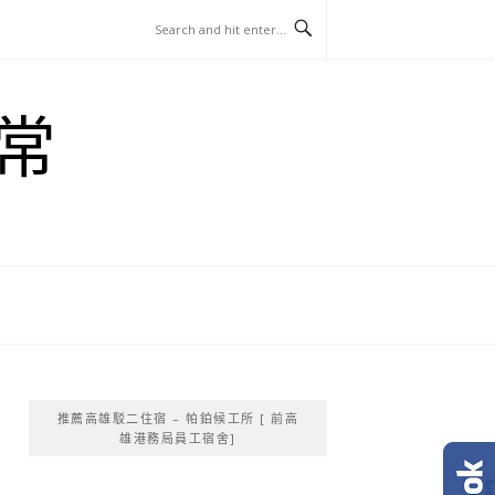
常
推薦高雄駁二住宿 – 帕鉑候工所 [ 前高
雄港務局員工宿舍]