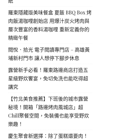
紙
羅東隱藏版美味餐盒 夏飯 BBQ Box 烤
肉飯湯咖哩創始店 用爆汁炭火烤肉與
層次豐富的香料湯咖哩 重新定義你的
精緻午餐
閱悅．拾光 電子閱讀專門店 – 高雄黃
埔新村門市 讓人想停下腳步休息
露營新手必看！羅東路邊商店打造五
星級野炊饗宴，免切免洗也能吃得超
講究
【竹北美食推薦】下班後的城市露營
秘境！開箱「路邊烤肉風城店」超
Chill聚餐空間，免裝備也能享受野炊
樂趣！
慶生聚會新選擇：除了蛋糕還要肉！