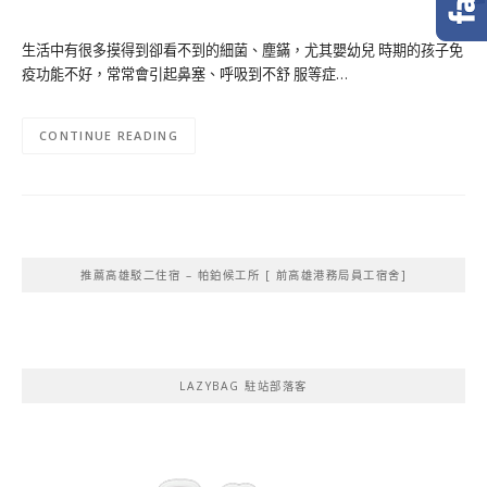
生活中有很多摸得到卻看不到的細菌、塵鏋，尤其嬰幼兒 時期的孩子免
疫功能不好，常常會引起鼻塞、呼吸到不舒 服等症…
CONTINUE READING
推薦高雄駁二住宿 – 帕鉑候工所 [ 前高雄港務局員工宿舍]
LAZYBAG 駐站部落客