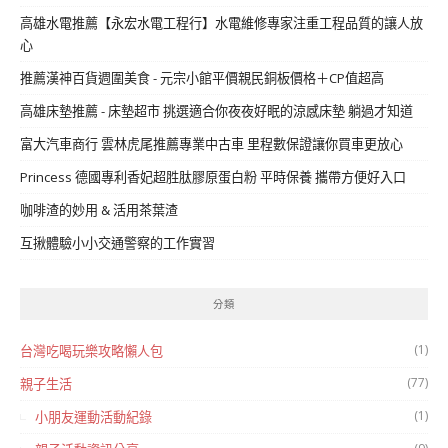
高雄水電推薦【永宏水電工程行】水電維修專家注重工程品質的讓人放
心
推薦漢神百貨週圍美食 - 元宗小館平價親民銅板價格＋CP值超高
高雄床墊推薦 - 床墊超市 挑選適合你夜夜好眠的涼感床墊 躺過才知道
富大汽車商行 雲林虎尾推薦專業中古車 里程數保證讓你買車更放心
Princess 德國專利香妃超胜肽膠原蛋白粉 平時保養 攜帶方便好入口
咖啡渣的妙用 & 活用茶葉渣
互揪體驗小小交通警察的工作實習
分類
(1)
台灣吃喝玩樂攻略懶人包
(77)
親子生活
(1)
小朋友運動活動紀錄