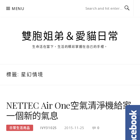
Skip
MENU
to
content
雙胞姐弟＆愛貓日常
生命活在當下，生活的精彩掌握在自己的手裡。
標籤:
星幻情境
NETTEC Air One空氣清淨機給家
一個新的氣息
日常生活用品
IVY31025
2015-11-25
0