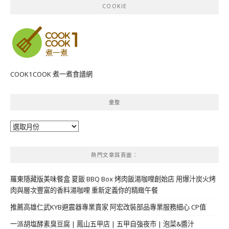
COOKIE
COOK1COOK 煮一煮食譜網
彙整
彙
整
熱門文章與頁面︰
羅東隱藏版美味餐盒 夏飯 BBQ Box 烤肉飯湯咖哩創始店 用爆汁炭火烤
肉與層次豐富的香料湯咖哩 重新定義你的精緻午餐
推薦高雄仁武KYB避震器專業賣家 阿宏改裝部品專業服務細心 CP值
一派胡塩酵素臭豆腐 | 鳳山五甲店 | 五甲自強夜市 | 泡菜&醬汁