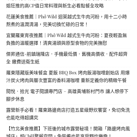
姐狂推的高CP值日常料理與新生必看點餐全攻略
花蓮美食推薦｜Phở Wild 迴萊越式生牛肉河粉，用十二小時
熬煮的溫潤清湯，完美切換忙碌的日常！
宜蘭羅東宵夜推薦｜Phở Wild 越式生牛肉河粉：夏夜輕盈無
負擔的溫暖選擇！清爽湯頭與原型食物的完美撫慰
傑昇通信-前鎮瑞隆店．手機最低價．舊機高價收．配件超齊
全 繳費送衛生紙
羅東隱藏版美味餐盒 夏飯 BBQ Box 烤肉飯湯咖哩創始店 用爆
汁炭火烤肉與層次豐富的香料湯咖哩 重新定義你的精緻午餐
閱悅．拾光 電子閱讀專門店 – 高雄黃埔新村門市 讓人想停下
腳步休息
露營新手必看！羅東路邊商店打造五星級野炊饗宴，免切免洗
也能吃得超講究
【竹北美食推薦】下班後的城市露營秘境！開箱「路邊烤肉風
城店」超Chill聚餐空間，免裝備也能享受野炊樂趣！