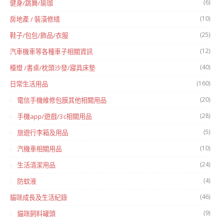
(6)
健身/跳舞/瑜珈
(10)
房地產 / 裝潢修繕
(25)
鞋子/包包/飾品/衣服
(12)
汽車機車等各種車子相關資訊
(40)
檯燈 /書桌/枕頭沙發/寢具床墊
(160)
日常生活用品
(20)
電信手機維修包膜其他相關用品
(28)
手機app/遊戲/3c相關用品
(5)
旅遊行李箱及用品
(10)
汽機車相關用品
(24)
生活清潔用品
(4)
防蚊液
(46)
貓咪成長及生活紀錄
(9)
貓咪飼料罐頭