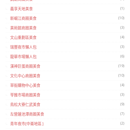
(1)
義享天地美食
(10)
新崛江商圈美食
(3)
美術館商圈美食
(4)
文山重劃區美食
(3)
瑞豐夜市懶人包
(6)
龍華市場懶人包
(19)
漢神巨蛋商圈美食
(10)
文化中心商圈美食
(4)
草衙購物中心美食
(3)
苓雅市場商圈美食
(9)
鳥松大寮仁武美食
(7)
左營蓮池潭商圈美食
(2)
青年夜市[中崙地區 ]