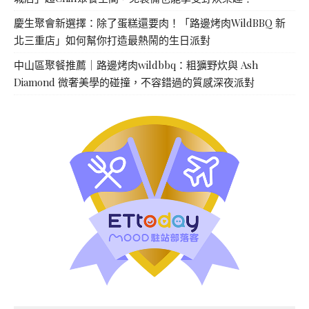
慶生聚會新選擇：除了蛋糕還要肉！「路邊烤肉WildBBQ 新
北三重店」如何幫你打造最熱鬧的生日派對
中山區聚餐推薦｜路邊烤肉wildbbq：粗獷野炊與 Ash
Diamond 微奢美學的碰撞，不容錯過的質感深夜派對