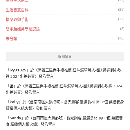
家庭生活點滴
(39)
生活智慧百科
(23)
懷孕取卵手術
(2)
雙胞胎姐弟學校記錄
(16)
未分類
近期留言
「
ivy31025
」於〈
高雄三民伴手禮推薦 紅斗泥草莓大福送禮送到心坎
裡 2024出差必買
〉發佈留言
「
丞
」於〈
高雄三民伴手禮推薦 紅斗泥草莓大福送禮送到心坎裡 2024
出差必買
〉發佈留言
「
kelly
」於〈
台南南區火鍋必吃 – 食光鍋客 嚴選食材 高CP值 藥膳養身
精緻個人紙火鍋
〉發佈留言
「
Sandy
」於〈
台南南區火鍋必吃 – 食光鍋客 嚴選食材 高CP值 藥膳養
身 精緻個人紙火鍋
〉發佈留言