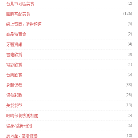
(2)
台北市地區美食
(126)
團購宅配美食
(5)
線上電商 / 購物頻道
(2)
商品特賣會
(4)
牙醫資訊
(8)
書籍欣賞
(1)
電影欣賞
(5)
音樂欣賞
(33)
身體保養
(28)
保養彩妝
(19)
美髮髮型
(5)
眼睛保養檢測相關
(6)
健身/跳舞/瑜珈
(10)
房地產 / 裝潢修繕