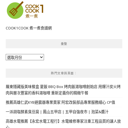
COOK1COOK 煮一煮食譜網
彙整
彙
整
熱門文章與頁面︰
羅東隱藏版美味餐盒 夏飯 BBQ Box 烤肉飯湯咖哩創始店 用爆汁炭火烤
肉與層次豐富的香料湯咖哩 重新定義你的精緻午餐
推薦高雄仁武KYB避震器專業賣家 阿宏改裝部品專業服務細心 CP值
一派胡塩酵素臭豆腐 | 鳳山五甲店 | 五甲自強夜市 | 泡菜&醬汁
高雄水電推薦【永宏水電工程行】水電維修專家注重工程品質的讓人放
心