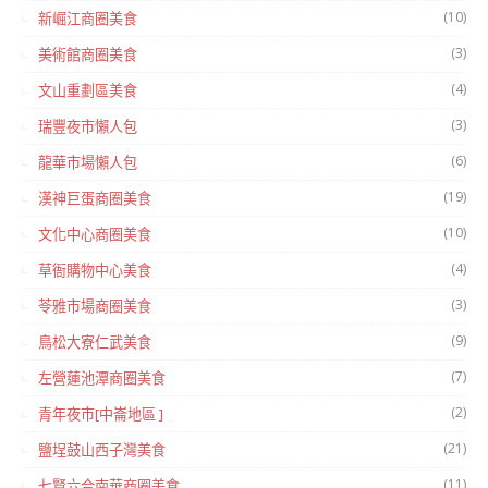
(10)
新崛江商圈美食
(3)
美術館商圈美食
(4)
文山重劃區美食
(3)
瑞豐夜市懶人包
(6)
龍華市場懶人包
(19)
漢神巨蛋商圈美食
(10)
文化中心商圈美食
(4)
草衙購物中心美食
(3)
苓雅市場商圈美食
(9)
鳥松大寮仁武美食
(7)
左營蓮池潭商圈美食
(2)
青年夜市[中崙地區 ]
(21)
鹽埕鼓山西子灣美食
(11)
七賢六合南華商圈美食