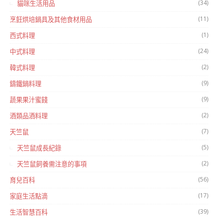
(34)
貓咪生活用品
(11)
烹飪烘培鍋具及其他食材用品
(1)
西式料理
(24)
中式料理
(2)
韓式料理
(9)
鑄鐵鍋料理
(9)
蔬果果汁蜜餞
(2)
酒類品酒料理
(7)
天竺鼠
(5)
天竺鼠成長紀錄
(2)
天竺鼠飼養需注意的事項
(56)
育兒百科
(17)
家庭生活點滴
(39)
生活智慧百科