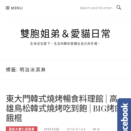
Skip
MENU
to
content
雙胞姐弟＆愛貓日常
生命活在當下，生活的精彩掌握在自己的手裡。
標籤:
明治冰淇淋
東大門韓式燒烤暢食料理館 | 高
雄鳥松韓式燒烤吃到飽 | BIG烤肉
餓棍
鳥松大寮仁武美食
IVY31025
2018-01-04
0