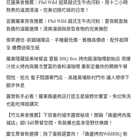
花蓮美食推薦｜Phở Wild 迴萊越式生牛肉河粉，用十二小時
熬煮的溫潤清湯，完美切換忙碌的日常！
宜蘭羅東宵夜推薦｜Phở Wild 越式生牛肉河粉：夏夜輕盈無
負擔的溫暖選擇！清爽湯頭與原型食物的完美撫慰
傑昇通信-前鎮瑞隆店．手機最低價．舊機高價收．配件超齊
全 繳費送衛生紙
羅東隱藏版美味餐盒 夏飯 BBQ Box 烤肉飯湯咖哩創始店 用爆
汁炭火烤肉與層次豐富的香料湯咖哩 重新定義你的精緻午餐
閱悅．拾光 電子閱讀專門店 – 高雄黃埔新村門市 讓人想停下
腳步休息
露營新手必看！羅東路邊商店打造五星級野炊饗宴，免切免洗
也能吃得超講究
【竹北美食推薦】下班後的城市露營秘境！開箱「路邊烤肉風
城店」超Chill聚餐空間，免裝備也能享受野炊樂趣！
慶生聚會新選擇：除了蛋糕還要肉！「路邊烤肉WildBBQ 新