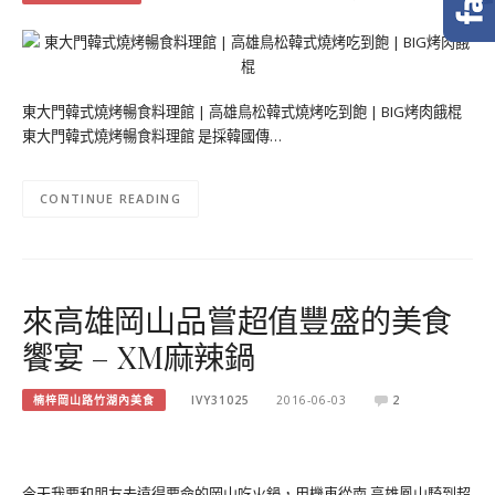
東大門韓式燒烤暢食料理館 | 高雄鳥松韓式燒烤吃到飽 | BIG烤肉餓棍
東大門韓式燒烤暢食料理館 是採韓國傳…
CONTINUE READING
來高雄岡山品嘗超值豐盛的美食
饗宴 – XM麻辣鍋
楠梓岡山路竹湖內美食
IVY31025
2016-06-03
2
今天我要和朋友去遠得要命的岡山吃火鍋，用機車從南 高雄鳳山騎到超