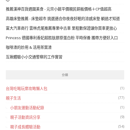
推薦漢神百貨週圍美食 - 元宗小館平價親民銅板價格＋CP值超高
高雄床墊推薦 - 床墊超市 挑選適合你夜夜好眠的涼感床墊 躺過才知道
富大汽車商行 雲林虎尾推薦專業中古車 里程數保證讓你買車更放心
Princess 德國專利香妃超胜肽膠原蛋白粉 平時保養 攜帶方便好入口
咖啡渣的妙用 & 活用茶葉渣
互揪體驗小小交通警察的工作實習
分類
(1)
台灣吃喝玩樂攻略懶人包
(77)
親子生活
(1)
小朋友運動活動紀錄
(9)
親子活動資訊分享
(54)
親子成長體驗活動