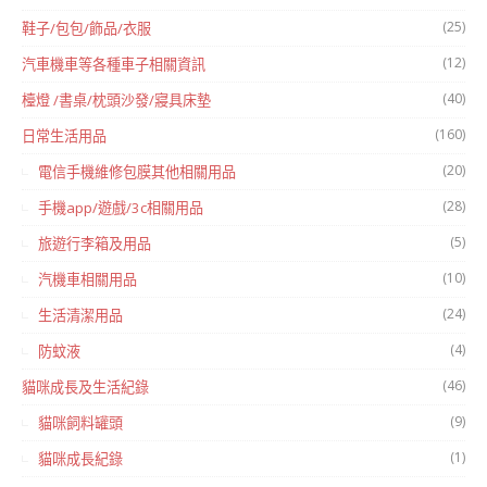
(25)
鞋子/包包/飾品/衣服
(12)
汽車機車等各種車子相關資訊
(40)
檯燈 /書桌/枕頭沙發/寢具床墊
(160)
日常生活用品
(20)
電信手機維修包膜其他相關用品
(28)
手機app/遊戲/3c相關用品
(5)
旅遊行李箱及用品
(10)
汽機車相關用品
(24)
生活清潔用品
(4)
防蚊液
(46)
貓咪成長及生活紀錄
(9)
貓咪飼料罐頭
(1)
貓咪成長紀錄