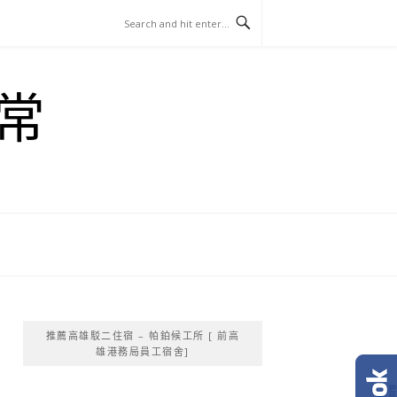
常
推薦高雄駁二住宿 – 帕鉑候工所 [ 前高
雄港務局員工宿舍]