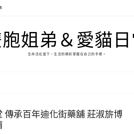
食
雙胞姐弟＆愛貓日
生命活在當下，生活的精彩掌握在自己的手裡。
堂 傳承百年迪化街藥舖 莊淑旂博
精