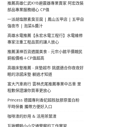
推薦高雄仁武KYB避震器專業賣家 阿宏改裝
部品專業服務細心 CP值
一派胡塩酵素臭豆腐 | 鳳山五甲店 | 五甲自
強夜市 | 泡菜&醬汁
高雄水電推薦【永宏水電工程行】水電維修
專家注重工程品質的讓人放心
推薦漢神百貨週圍美食 - 元宗小館平價親民
銅板價格＋CP值超高
高雄床墊推薦 - 床墊超市 挑選適合你夜夜好
眠的涼感床墊 躺過才知道
富大汽車商行 雲林虎尾推薦專業中古車 里
程數保證讓你買車更放心
Princess 德國專利香妃超胜肽膠原蛋白粉
平時保養 攜帶方便好入口
咖啡渣的妙用 & 活用茶葉渣
互揪體驗小小交通警察的工作實習