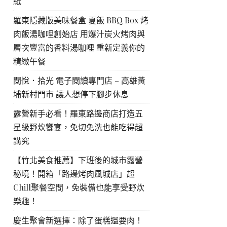
紙
羅東隱藏版美味餐盒 夏飯 BBQ Box 烤
肉飯湯咖哩創始店 用爆汁炭火烤肉與
層次豐富的香料湯咖哩 重新定義你的
精緻午餐
閱悅．拾光 電子閱讀專門店 – 高雄黃
埔新村門市 讓人想停下腳步休息
露營新手必看！羅東路邊商店打造五
星級野炊饗宴，免切免洗也能吃得超
講究
【竹北美食推薦】下班後的城市露營
秘境！開箱「路邊烤肉風城店」超
Chill聚餐空間，免裝備也能享受野炊
樂趣！
慶生聚會新選擇：除了蛋糕還要肉！