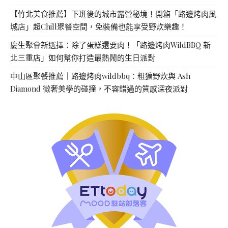
【竹北美食推薦】下班後的城市露營秘境！開箱「路邊烤肉風
城店」超Chill聚餐空間，免裝備也能享受野炊樂趣！
慶生聚會新選擇：除了蛋糕還要肉！「路邊烤肉WildBBQ 新
北三重店」如何幫你打造最熱鬧的生日派對
中山區聚餐推薦｜路邊烤肉wildbbq：粗獷野炊與 Ash
Diamond 微奢美學的碰撞，不容錯過的質感深夜派對