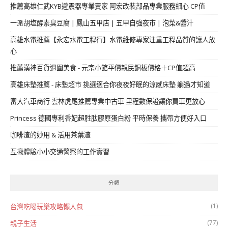
推薦高雄仁武KYB避震器專業賣家 阿宏改裝部品專業服務細心 CP值
一派胡塩酵素臭豆腐 | 鳳山五甲店 | 五甲自強夜市 | 泡菜&醬汁
高雄水電推薦【永宏水電工程行】水電維修專家注重工程品質的讓人放
心
推薦漢神百貨週圍美食 - 元宗小館平價親民銅板價格＋CP值超高
高雄床墊推薦 - 床墊超市 挑選適合你夜夜好眠的涼感床墊 躺過才知道
富大汽車商行 雲林虎尾推薦專業中古車 里程數保證讓你買車更放心
Princess 德國專利香妃超胜肽膠原蛋白粉 平時保養 攜帶方便好入口
咖啡渣的妙用 & 活用茶葉渣
互揪體驗小小交通警察的工作實習
分類
(1)
台灣吃喝玩樂攻略懶人包
(77)
親子生活