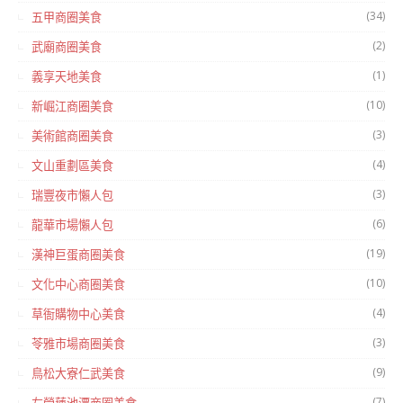
(34)
五甲商圈美食
(2)
武廟商圈美食
(1)
義享天地美食
(10)
新崛江商圈美食
(3)
美術館商圈美食
(4)
文山重劃區美食
(3)
瑞豐夜市懶人包
(6)
龍華市場懶人包
(19)
漢神巨蛋商圈美食
(10)
文化中心商圈美食
(4)
草衙購物中心美食
(3)
苓雅市場商圈美食
(9)
鳥松大寮仁武美食
(7)