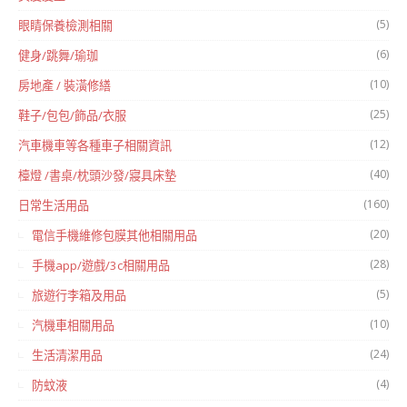
(5)
眼睛保養檢測相關
(6)
健身/跳舞/瑜珈
(10)
房地產 / 裝潢修繕
(25)
鞋子/包包/飾品/衣服
(12)
汽車機車等各種車子相關資訊
(40)
檯燈 /書桌/枕頭沙發/寢具床墊
(160)
日常生活用品
(20)
電信手機維修包膜其他相關用品
(28)
手機app/遊戲/3c相關用品
(5)
旅遊行李箱及用品
(10)
汽機車相關用品
(24)
生活清潔用品
(4)
防蚊液