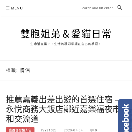
Skip
MENU
to
content
雙胞姐弟＆愛貓日常
生命活在當下，生活的精彩掌握在自己的手裡。
標籤:
情侶
推薦嘉義出差出遊的首選住宿 –
永悅商務大飯店鄰近嘉樂福夜市
和交流道
嘉義住宿懶人包
IVY31025
2020-07-04
0