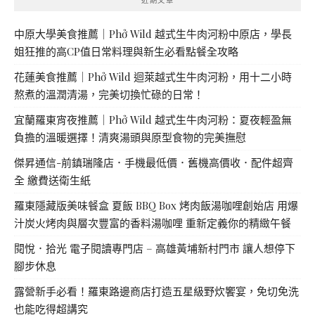
中原大學美食推薦｜Phở Wild 越式生牛肉河粉中原店，學長
姐狂推的高CP值日常料理與新生必看點餐全攻略
花蓮美食推薦｜Phở Wild 迴萊越式生牛肉河粉，用十二小時
熬煮的溫潤清湯，完美切換忙碌的日常！
宜蘭羅東宵夜推薦｜Phở Wild 越式生牛肉河粉：夏夜輕盈無
負擔的溫暖選擇！清爽湯頭與原型食物的完美撫慰
傑昇通信-前鎮瑞隆店．手機最低價．舊機高價收．配件超齊
全 繳費送衛生紙
羅東隱藏版美味餐盒 夏飯 BBQ Box 烤肉飯湯咖哩創始店 用爆
汁炭火烤肉與層次豐富的香料湯咖哩 重新定義你的精緻午餐
閱悅．拾光 電子閱讀專門店 – 高雄黃埔新村門市 讓人想停下
腳步休息
露營新手必看！羅東路邊商店打造五星級野炊饗宴，免切免洗
也能吃得超講究