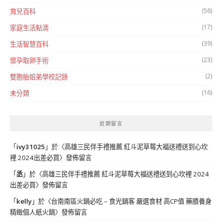
(56)
育兒百科
(17)
家庭生活點滴
(39)
生活智慧百科
(23)
懷孕取卵手術
(2)
雙胞胎姐弟學校記錄
(16)
未分類
近期留言
「
ivy31025
」於〈
高雄三民伴手禮推薦 紅斗泥草莓大福送禮送到心坎
裡 2024出差必買
〉發佈留言
「
丞
」於〈
高雄三民伴手禮推薦 紅斗泥草莓大福送禮送到心坎裡 2024
出差必買
〉發佈留言
「
kelly
」於〈
台南南區火鍋必吃 – 食光鍋客 嚴選食材 高CP值 藥膳養身
精緻個人紙火鍋
〉發佈留言