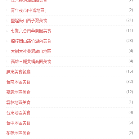
左營蓮池潭商圈美食
(2)
青年夜市[中崙地區 ]
(21)
鹽埕鼓山西子灣美食
(11)
七賢六合南華商圈美食
(23)
楠梓岡山路竹湖內美食
(4)
大樹大社美濃旗山地區
(4)
高雄三鐵共構商圈美食
(15)
屏東美食餐廳
(32)
台南地區美食
(12)
嘉義地區美食
(1)
雲林地區美食
(4)
台東地區美食
(5)
台中地區美食
(2)
花蓮地區美食