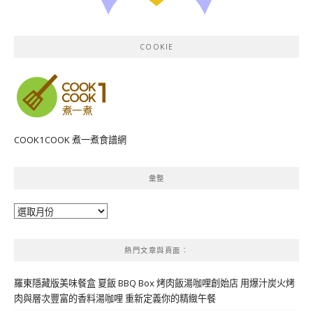
COOKIE
COOK1COOK 煮一煮食譜網
彙整
彙
整
熱門文章與頁面︰
羅東隱藏版美味餐盒 夏飯 BBQ Box 烤肉飯湯咖哩創始店 用爆汁炭火烤
肉與層次豐富的香料湯咖哩 重新定義你的精緻午餐