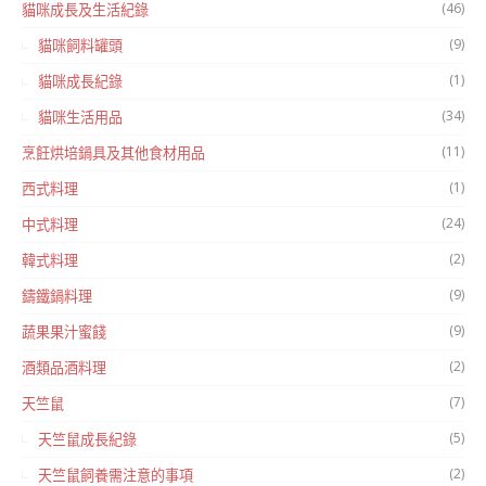
(46)
貓咪成長及生活紀錄
(9)
貓咪飼料罐頭
(1)
貓咪成長紀錄
(34)
貓咪生活用品
(11)
烹飪烘培鍋具及其他食材用品
(1)
西式料理
(24)
中式料理
(2)
韓式料理
(9)
鑄鐵鍋料理
(9)
蔬果果汁蜜餞
(2)
酒類品酒料理
(7)
天竺鼠
(5)
天竺鼠成長紀錄
(2)
天竺鼠飼養需注意的事項