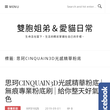
Skip
MENU
to
content
雙胞姐弟＆愛貓日常
生命活在當下，生活的精彩掌握在自己的手裡。
標籤:
思珂CINQUAIN3D光感精華粉底
思珂CINQUAIN3D光感精華粉底 |
無痕專業粉底刷 | 給你整天好氣
色
保養彩妝
IVY31025
2019-09-01
0