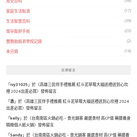
(56)
育兒百科
(17)
家庭生活點滴
(39)
生活智慧百科
(23)
懷孕取卵手術
(2)
雙胞胎姐弟學校記錄
(16)
未分類
近期留言
「
ivy31025
」於〈
高雄三民伴手禮推薦 紅斗泥草莓大福送禮送到心坎
裡 2024出差必買
〉發佈留言
「
丞
」於〈
高雄三民伴手禮推薦 紅斗泥草莓大福送禮送到心坎裡 2024
出差必買
〉發佈留言
「
kelly
」於〈
台南南區火鍋必吃 – 食光鍋客 嚴選食材 高CP值 藥膳養身
精緻個人紙火鍋
〉發佈留言
「
Sandy
」於〈
台南南區火鍋必吃 – 食光鍋客 嚴選食材 高CP值 藥膳養