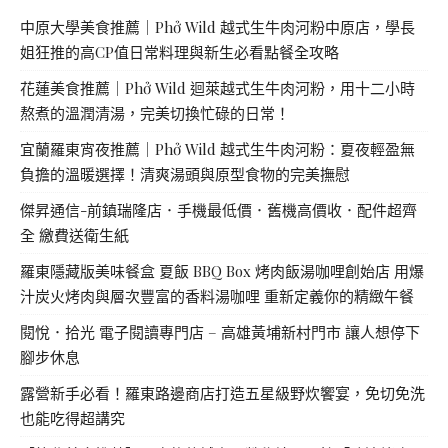
中原大學美食推薦｜Phở Wild 越式生牛肉河粉中原店，學長
姐狂推的高CP值日常料理與新生必看點餐全攻略
花蓮美食推薦｜Phở Wild 迴萊越式生牛肉河粉，用十二小時
熬煮的溫潤清湯，完美切換忙碌的日常！
宜蘭羅東宵夜推薦｜Phở Wild 越式生牛肉河粉：夏夜輕盈無
負擔的溫暖選擇！清爽湯頭與原型食物的完美撫慰
傑昇通信-前鎮瑞隆店．手機最低價．舊機高價收．配件超齊
全 繳費送衛生紙
羅東隱藏版美味餐盒 夏飯 BBQ Box 烤肉飯湯咖哩創始店 用爆
汁炭火烤肉與層次豐富的香料湯咖哩 重新定義你的精緻午餐
閱悅．拾光 電子閱讀專門店 – 高雄黃埔新村門市 讓人想停下
腳步休息
露營新手必看！羅東路邊商店打造五星級野炊饗宴，免切免洗
也能吃得超講究