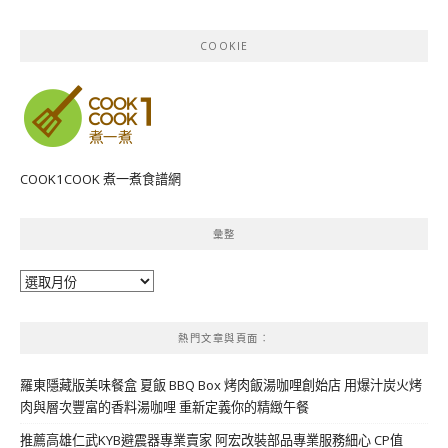
COOKIE
COOK1COOK 煮一煮食譜網
彙整
彙
整
熱門文章與頁面︰
羅東隱藏版美味餐盒 夏飯 BBQ Box 烤肉飯湯咖哩創始店 用爆汁炭火烤
肉與層次豐富的香料湯咖哩 重新定義你的精緻午餐
推薦高雄仁武KYB避震器專業賣家 阿宏改裝部品專業服務細心 CP值