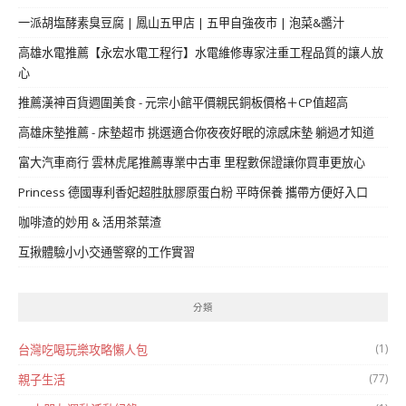
一派胡塩酵素臭豆腐 | 鳳山五甲店 | 五甲自強夜市 | 泡菜&醬汁
高雄水電推薦【永宏水電工程行】水電維修專家注重工程品質的讓人放
心
推薦漢神百貨週圍美食 - 元宗小館平價親民銅板價格＋CP值超高
高雄床墊推薦 - 床墊超市 挑選適合你夜夜好眠的涼感床墊 躺過才知道
富大汽車商行 雲林虎尾推薦專業中古車 里程數保證讓你買車更放心
Princess 德國專利香妃超胜肽膠原蛋白粉 平時保養 攜帶方便好入口
咖啡渣的妙用 & 活用茶葉渣
互揪體驗小小交通警察的工作實習
分類
(1)
台灣吃喝玩樂攻略懶人包
(77)
親子生活