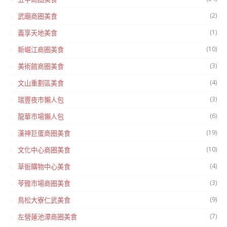
(2)
武廟商圈美食
(1)
義享天地美食
(10)
新崛江商圈美食
(3)
美術館商圈美食
(4)
文山重劃區美食
(3)
瑞豐夜市懶人包
(6)
龍華市場懶人包
(19)
漢神巨蛋商圈美食
(10)
文化中心商圈美食
(4)
草衙購物中心美食
(3)
苓雅市場商圈美食
(9)
鳥松大寮仁武美食
(7)
左營蓮池潭商圈美食