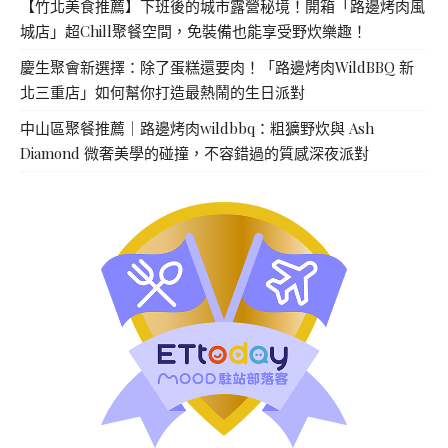
【竹北美食推薦】下班後的城市露營秘境！開箱「路邊烤肉風
城店」超Chill聚餐空間，免裝備也能享受野炊樂趣！
慶生聚會新選擇：除了蛋糕還要肉！「路邊烤肉WildBBQ 新
北三重店」如何幫你打造最熱鬧的生日派對
中山區聚餐推薦｜路邊烤肉wildbbq：粗獷野炊與 Ash
Diamond 微奢美學的碰撞，不容錯過的質感深夜派對