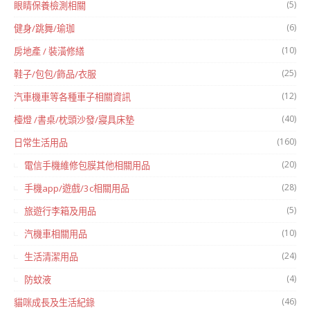
(5)
眼睛保養檢測相關
(6)
健身/跳舞/瑜珈
(10)
房地產 / 裝潢修繕
(25)
鞋子/包包/飾品/衣服
(12)
汽車機車等各種車子相關資訊
(40)
檯燈 /書桌/枕頭沙發/寢具床墊
(160)
日常生活用品
(20)
電信手機維修包膜其他相關用品
(28)
手機app/遊戲/3c相關用品
(5)
旅遊行李箱及用品
(10)
汽機車相關用品
(24)
生活清潔用品
(4)
防蚊液
(46)
貓咪成長及生活紀錄