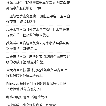
推薦高雄仁武KYB避震器專業賣家 阿宏改裝
部品專業服務細心 CP值
一派胡塩酵素臭豆腐 | 鳳山五甲店 | 五甲自
強夜市 | 泡菜&醬汁
高雄水電推薦【永宏水電工程行】水電維修
專家注重工程品質的讓人放心
推薦漢神百貨週圍美食 - 元宗小館平價親民
銅板價格＋CP值超高
高雄床墊推薦 - 床墊超市 挑選適合你夜夜好
眠的涼感床墊 躺過才知道
富大汽車商行 雲林虎尾推薦專業中古車 里
程數保證讓你買車更放心
Princess 德國專利香妃超胜肽膠原蛋白粉
平時保養 攜帶方便好入口
咖啡渣的妙用 & 活用茶葉渣
互揪體驗小小交通警察的工作實習