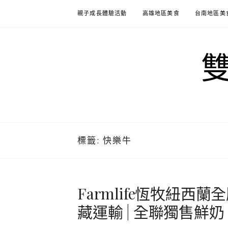
Skip
親子成長體驗活動
高雄地區美食
台南地區美
to
content
標籤:
快樂牛
Farmlife恆牧紐西蘭
藏運輸 | 全聯獨售鮮奶