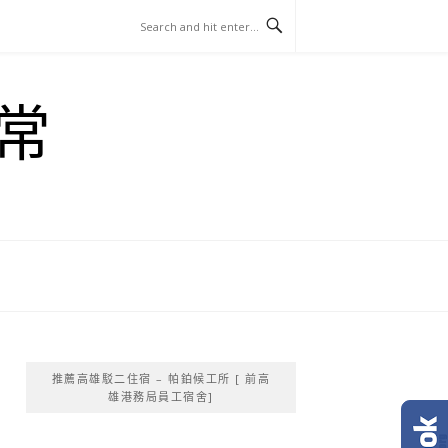
常
推薦高雄駁二住宿 – 帕鉑候工所 [ 前高
雄港務局員工宿舍]