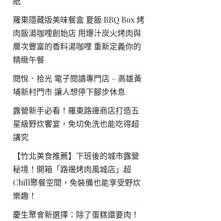
紙
羅東隱藏版美味餐盒 夏飯 BBQ Box 烤
肉飯湯咖哩創始店 用爆汁炭火烤肉與
層次豐富的香料湯咖哩 重新定義你的
精緻午餐
閱悅．拾光 電子閱讀專門店 – 高雄黃
埔新村門市 讓人想停下腳步休息
露營新手必看！羅東路邊商店打造五
星級野炊饗宴，免切免洗也能吃得超
講究
【竹北美食推薦】下班後的城市露營
秘境！開箱「路邊烤肉風城店」超
Chill聚餐空間，免裝備也能享受野炊
樂趣！
慶生聚會新選擇：除了蛋糕還要肉！