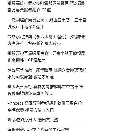
推薦高雄仁武KYB避震器專業賣家 阿宏改裝
部品專業服務細心 CP值
一派胡塩酵素臭豆腐 | 鳳山五甲店 | 五甲自
強夜市 | 泡菜&醬汁
高雄水電推薦【永宏水電工程行】水電維修
專家注重工程品質的讓人放心
推薦漢神百貨週圍美食 - 元宗小館平價親民
銅板價格＋CP值超高
高雄床墊推薦 - 床墊超市 挑選適合你夜夜好
眠的涼感床墊 躺過才知道
富大汽車商行 雲林虎尾推薦專業中古車 里
程數保證讓你買車更放心
Princess 德國專利香妃超胜肽膠原蛋白粉
平時保養 攜帶方便好入口
咖啡渣的妙用 & 活用茶葉渣
互揪體驗小小交通警察的工作實習