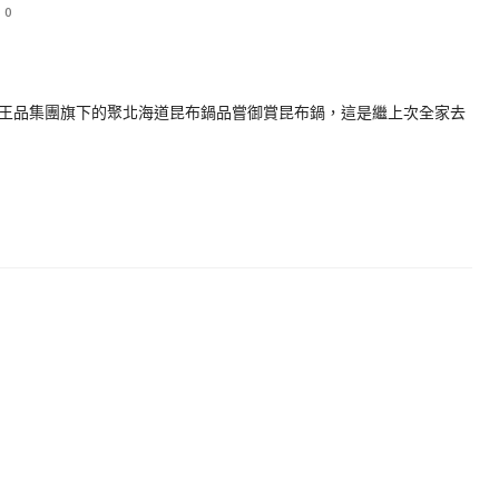
0
王品集團旗下的聚北海道昆布鍋品嘗御賞昆布鍋，這是繼上次全家去