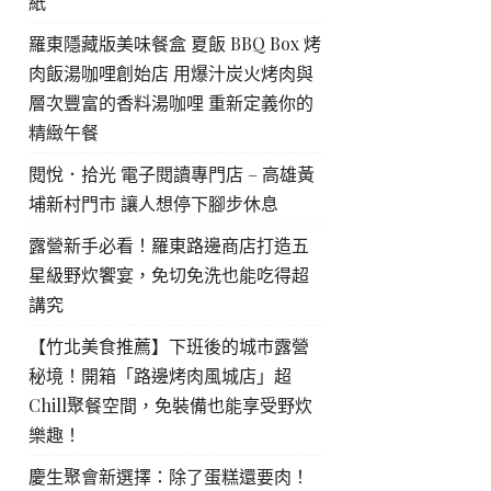
紙
羅東隱藏版美味餐盒 夏飯 BBQ Box 烤
肉飯湯咖哩創始店 用爆汁炭火烤肉與
層次豐富的香料湯咖哩 重新定義你的
精緻午餐
閱悅．拾光 電子閱讀專門店 – 高雄黃
埔新村門市 讓人想停下腳步休息
露營新手必看！羅東路邊商店打造五
星級野炊饗宴，免切免洗也能吃得超
講究
【竹北美食推薦】下班後的城市露營
秘境！開箱「路邊烤肉風城店」超
Chill聚餐空間，免裝備也能享受野炊
樂趣！
慶生聚會新選擇：除了蛋糕還要肉！