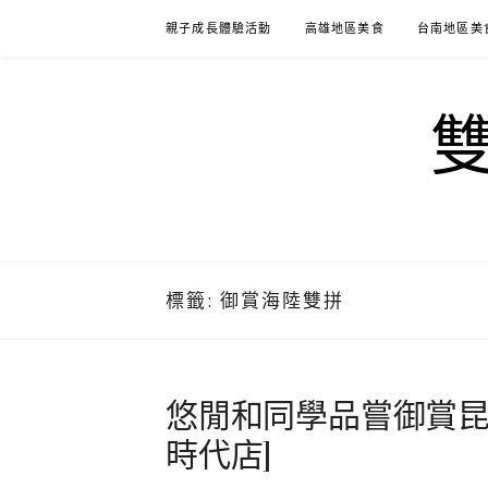
Skip
親子成長體驗活動
高雄地區美食
台南地區美
to
content
標籤:
御賞海陸雙拼
悠閒和同學品嘗御賞昆
時代店]