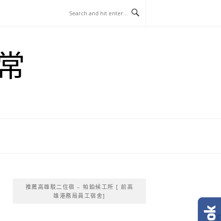
常
推薦高雄駁二住宿 – 帕鉑候工所 [ 前高
雄港務局員工宿舍]