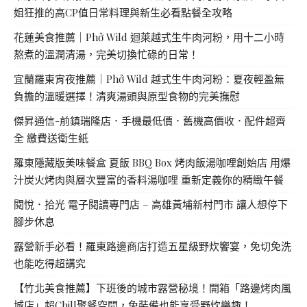
姐狂推的高CP值日常料理與新生必看點餐全攻略
花蓮美食推薦｜Phở Wild 迴萊越式生牛肉河粉，用十二小時
熬煮的溫潤清湯，完美切換忙碌的日常！
宜蘭羅東宵夜推薦｜Phở Wild 越式生牛肉河粉：夏夜輕盈無
負擔的溫暖選擇！清爽湯頭與原型食物的完美撫慰
傑昇通信-前鎮瑞隆店．手機最低價．舊機高價收．配件超齊
全 繳費送衛生紙
羅東隱藏版美味餐盒 夏飯 BBQ Box 烤肉飯湯咖哩創始店 用爆
汁炭火烤肉與層次豐富的香料湯咖哩 重新定義你的精緻午餐
閱悅．拾光 電子閱讀專門店 – 高雄黃埔新村門市 讓人想停下
腳步休息
露營新手必看！羅東路邊商店打造五星級野炊饗宴，免切免洗
也能吃得超講究
【竹北美食推薦】下班後的城市露營秘境！開箱「路邊烤肉風
城店」超Chill聚餐空間，免裝備也能享受野炊樂趣！