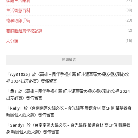
家庭生活點滴
(39)
生活智慧百科
(23)
懷孕取卵手術
(2)
雙胞胎姐弟學校記錄
(16)
未分類
近期留言
「
ivy31025
」於〈
高雄三民伴手禮推薦 紅斗泥草莓大福送禮送到心坎
裡 2024出差必買
〉發佈留言
「
丞
」於〈
高雄三民伴手禮推薦 紅斗泥草莓大福送禮送到心坎裡 2024
出差必買
〉發佈留言
「
kelly
」於〈
台南南區火鍋必吃 – 食光鍋客 嚴選食材 高CP值 藥膳養身
精緻個人紙火鍋
〉發佈留言
「
Sandy
」於〈
台南南區火鍋必吃 – 食光鍋客 嚴選食材 高CP值 藥膳養
身 精緻個人紙火鍋
〉發佈留言