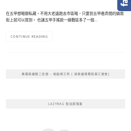
在五甲想喝御私藏，不用大老遠跑去市區喝，只要到五甲巷弄間的鎮南
街上就可以買到。 也讓五甲手搖飲一級戰區多了一個…
CONTINUE READING
推薦高雄駁二住宿 – 帕鉑候工所 [ 前高雄港務局員工宿舍]
LAZYBAG 駐站部落客