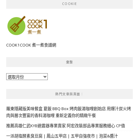
COOKIE
COOK1COOK 煮一煮食譜網
彙整
彙
整
熱門文章與頁面︰
羅東隱藏版美味餐盒 夏飯 BBQ Box 烤肉飯湯咖哩創始店 用爆汁炭火烤
肉與層次豐富的香料湯咖哩 重新定義你的精緻午餐
推薦高雄仁武KYB避震器專業賣家 阿宏改裝部品專業服務細心 CP值
一派胡塩酵素臭豆腐 | 鳳山五甲店 | 五甲自強夜市 | 泡菜&醬汁