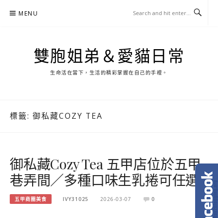
Skip
MENU
to
content
雙胞姐弟＆愛貓日常
生命活在當下，生活的精彩掌握在自己的手裡。
標籤:
御私藏COZY TEA
御私藏Cozy Tea 五甲店位於五甲
巷弄間／多種口味生乳捲可任選
五甲商圈美食
IVY31025
2026-03-07
0