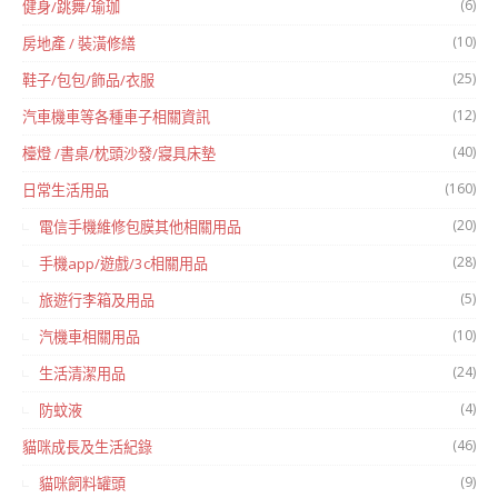
(6)
健身/跳舞/瑜珈
(10)
房地產 / 裝潢修繕
(25)
鞋子/包包/飾品/衣服
(12)
汽車機車等各種車子相關資訊
(40)
檯燈 /書桌/枕頭沙發/寢具床墊
(160)
日常生活用品
(20)
電信手機維修包膜其他相關用品
(28)
手機app/遊戲/3c相關用品
(5)
旅遊行李箱及用品
(10)
汽機車相關用品
(24)
生活清潔用品
(4)
防蚊液
(46)
貓咪成長及生活紀錄
(9)
貓咪飼料罐頭