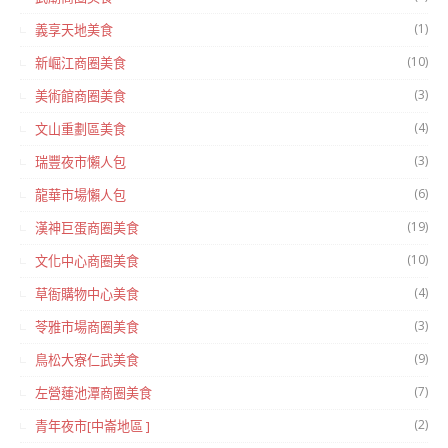
(1)
義享天地美食
(10)
新崛江商圈美食
(3)
美術館商圈美食
(4)
文山重劃區美食
(3)
瑞豐夜市懶人包
(6)
龍華市場懶人包
(19)
漢神巨蛋商圈美食
(10)
文化中心商圈美食
(4)
草衙購物中心美食
(3)
苓雅市場商圈美食
(9)
鳥松大寮仁武美食
(7)
左營蓮池潭商圈美食
(2)
青年夜市[中崙地區 ]