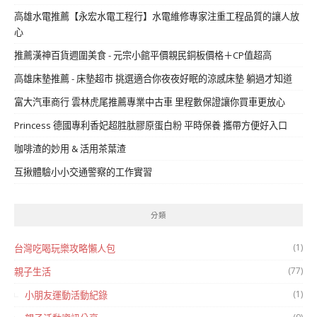
高雄水電推薦【永宏水電工程行】水電維修專家注重工程品質的讓人放
心
推薦漢神百貨週圍美食 - 元宗小館平價親民銅板價格＋CP值超高
高雄床墊推薦 - 床墊超市 挑選適合你夜夜好眠的涼感床墊 躺過才知道
富大汽車商行 雲林虎尾推薦專業中古車 里程數保證讓你買車更放心
Princess 德國專利香妃超胜肽膠原蛋白粉 平時保養 攜帶方便好入口
咖啡渣的妙用 & 活用茶葉渣
互揪體驗小小交通警察的工作實習
分類
(1)
台灣吃喝玩樂攻略懶人包
(77)
親子生活
(1)
小朋友運動活動紀錄