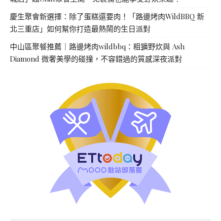
慶生聚會新選擇：除了蛋糕還要肉！「路邊烤肉WildBBQ 新
北三重店」如何幫你打造最熱鬧的生日派對
中山區聚餐推薦｜路邊烤肉wildbbq：粗獷野炊與 Ash
Diamond 微奢美學的碰撞，不容錯過的質感深夜派對